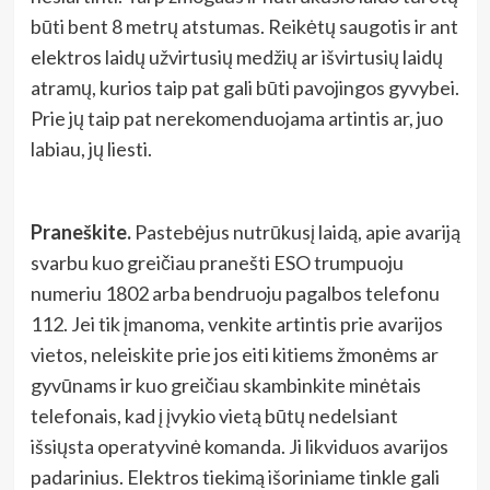
būti bent 8 metrų atstumas. Reikėtų saugotis ir ant
elektros laidų užvirtusių medžių ar išvirtusių laidų
atramų, kurios taip pat gali būti pavojingos gyvybei.
Prie jų taip pat nerekomenduojama artintis ar, juo
labiau, jų liesti.
Praneškite.
Pastebėjus nutrūkusį laidą, apie avariją
svarbu kuo greičiau pranešti ESO trumpuoju
numeriu 1802 arba bendruoju pagalbos telefonu
112. Jei tik įmanoma, venkite artintis prie avarijos
vietos, neleiskite prie jos eiti kitiems žmonėms ar
gyvūnams ir kuo greičiau skambinkite minėtais
telefonais, kad į įvykio vietą būtų nedelsiant
išsiųsta operatyvinė komanda. Ji likviduos avarijos
padarinius. Elektros tiekimą išoriniame tinkle gali