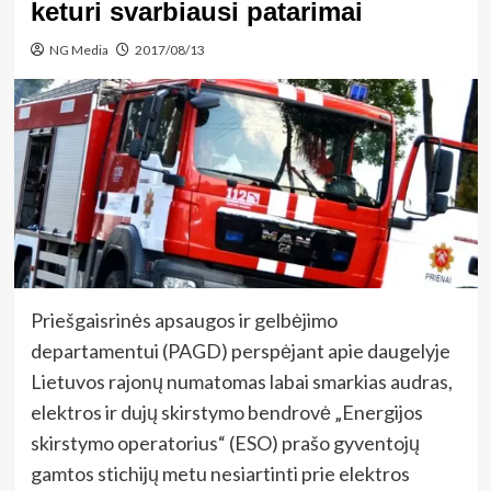
keturi svarbiausi patarimai
NG Media
2017/08/13
Priešgaisrinės apsaugos ir gelbėjimo
departamentui (PAGD) perspėjant apie daugelyje
Lietuvos rajonų numatomas labai smarkias audras,
elektros ir dujų skirstymo bendrovė „Energijos
skirstymo operatorius“ (ESO) prašo gyventojų
gamtos stichijų metu nesiartinti prie elektros