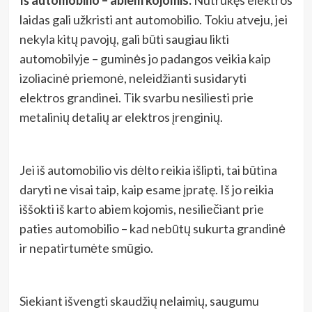
Iš automobilio – abiem kojomis.
Nutrūkęs elektros
laidas gali užkristi ant automobilio. Tokiu atveju, jei
nekyla kitų pavojų, gali būti saugiau likti
automobilyje – guminės jo padangos veikia kaip
izoliacinė priemonė, neleidžianti susidaryti
elektros grandinei. Tik svarbu nesiliesti prie
metalinių detalių ar elektros įrenginių.
Jei iš automobilio vis dėlto reikia išlipti, tai būtina
daryti ne visai taip, kaip esame įpratę. Iš jo reikia
iššokti iš karto abiem kojomis, nesiliečiant prie
paties automobilio – kad nebūtų sukurta grandinė
ir nepatirtumėte smūgio.
Siekiant išvengti skaudžių nelaimių, saugumu