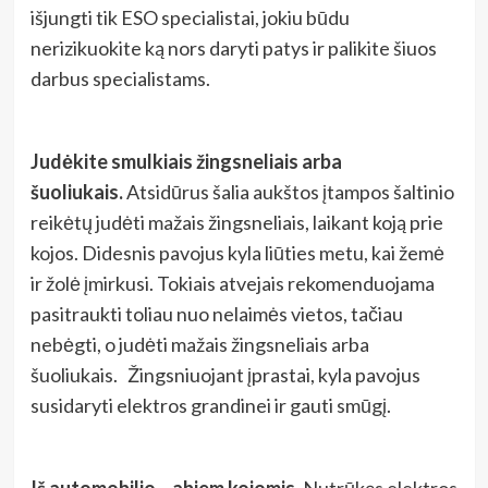
išjungti tik ESO specialistai, jokiu būdu
nerizikuokite ką nors daryti patys ir palikite šiuos
darbus specialistams.
Judėkite smulkiais žingsneliais arba
šuoliukais.
Atsidūrus šalia aukštos įtampos šaltinio
reikėtų judėti mažais žingsneliais, laikant koją prie
kojos. Didesnis pavojus kyla liūties metu, kai žemė
ir žolė įmirkusi. Tokiais atvejais rekomenduojama
pasitraukti toliau nuo nelaimės vietos, tačiau
nebėgti, o judėti mažais žingsneliais arba
šuoliukais. Žingsniuojant įprastai, kyla pavojus
susidaryti elektros grandinei ir gauti smūgį.