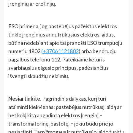
įrenginių ar oro linijų.
ESO primena, jog pastebėjus pažeistus elektros
tinklo įrenginius ar nutrūkusius elektros laidus,
būtina nedelsiant apie tai pranešti ESO trumpuoju
numeriu 1802
(+37061121802
) arba bendruoju
pagalbos telefonu 112. Pateikiame keturis
svarbiausius elgesio principus, padėsiančius
išvengti skaudžių nelaimių.
Nesiartinkite.
Pagrindinis dalykas, kurį turi
atsiminti kiekvienas: pastebėjus nutrūkusį laidą ar
bet kokį kitą apgadintą elektros įrenginį –
transformatorinę, pastotę, − jokiu būdu prie jo
nesiartinti. Tarp žmogaus ir nutrūkusio laido turėtų