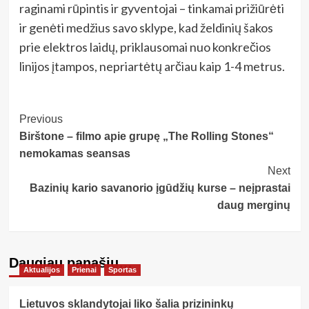
raginami rūpintis ir gyventojai – tinkamai prižiūrėti
ir genėti medžius savo sklype, kad želdinių šakos
prie elektros laidų, priklausomai nuo konkrečios
linijos įtampos, nepriartėtų arčiau kaip 1-4 metrus.
Post
Previous
Birštone – filmo apie grupę „The Rolling Stones“
Navigation
nemokamas seansas
Next
Bazinių kario savanorio įgūdžių kurse – neįprastai
daug merginų
Daugiau panašių…
Aktualijos
Prienai
Sportas
Lietuvos sklandytojai liko šalia prizininkų