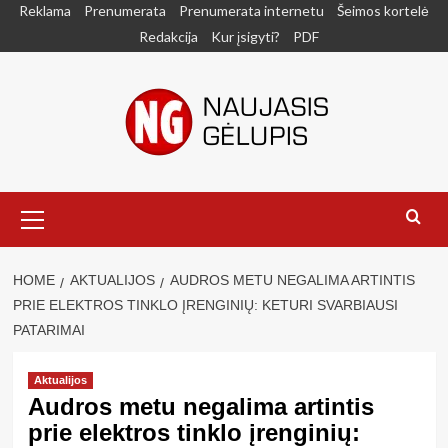
Skip
Reklama
Prenumerata
Prenumerata internetu
Šeimos kortelė
to
Redakcija
Kur įsigyti?
PDF
content
Primary
Menu
HOME
AKTUALIJOS
AUDROS METU NEGALIMA ARTINTIS
PRIE ELEKTROS TINKLO ĮRENGINIŲ: KETURI SVARBIAUSI
PATARIMAI
Aktualijos
Audros metu negalima artintis
prie elektros tinklo įrenginių: