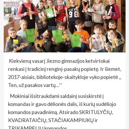
Kiekvieną vasarį Jiezno gimnazijos ketvirtokai
renkasi į tradicinį renginį-pasakų popietę. Ir šiemet,
2017-aisiais, bibliotekoje-skaitykloje vyko popietė ,,
Ten, už pasakos vartų…‘‘
Mokiniai išsitraukdami saldainį susiskirstė į
komandas ir gavo dėlionės dalis, iš kurių sudėliojo
komandos pavadinimą. Atsirado SKRITULYČIŲ,
KVADRATAIČIŲ, STAČIAKAMPIUKŲ ir
TRIKAMPĖLIŲ komandos.