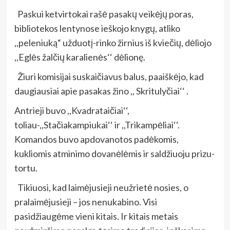
Paskui ketvirtokai rašė pasakų veikėjų poras,
bibliotekos lentynose ieškojo knygų, atliko
,,peleniuką“ užduotį-rinko žirnius iš kviečių, dėliojo
,,Eglės žalčių karalienės‘‘ dėlionę.
Žiuri komisijai suskaičiavus balus, paaiškėjo, kad
daugiausiai apie pasakas žino ,, Skritulyčiai‘‘ .
Antrieji buvo ,,Kvadrataičiai‘‘,
toliau-,,Stačiakampiukai‘‘ ir ,,Trikampėliai‘‘.
Komandos buvo apdovanotos padėkomis,
kukliomis atminimo dovanėlėmis ir saldžiuoju prizu-
tortu.
Tikiuosi, kad laimėjusieji neužrietė nosies, o
pralaimėjusieji – jos nenukabino. Visi
pasidžiaugėme vieni kitais. Ir kitais metais