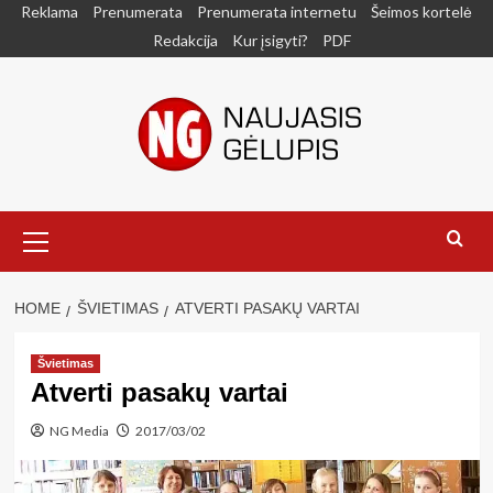
Skip
Reklama
Prenumerata
Prenumerata internetu
Šeimos kortelė
to
Redakcija
Kur įsigyti?
PDF
content
Primary
Menu
HOME
ŠVIETIMAS
ATVERTI PASAKŲ VARTAI
Švietimas
Atverti pasakų vartai
NG Media
2017/03/02