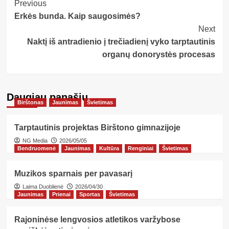
Post
Previous
Erkės bunda. Kaip saugosimės?
Navigation
Next
Naktį iš antradienio į trečiadienį vyko tarptautinis
organų donorystės procesas
Daugiau panašių…
Birštonas
Jaunimas
Švietimas
Tarptautinis projektas Birštono gimnazijoje
NG Media
2026/05/05
Bendruomenė
Jaunimas
Kultūra
Renginiai
Švietimas
Muzikos sparnais per pavasarį
Laima Duoblienė
2026/04/30
Jaunimas
Prienai
Sportas
Švietimas
Rajoninėse lengvosios atletikos varžybose