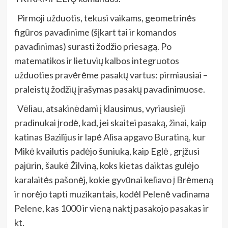
Pirmoji užduotis, tekusi vaikams, geometrinės
figūros pavadinime (šįkart tai ir komandos
pavadinimas) surasti žodžio priesagą. Po
matematikos ir lietuvių kalbos integruotos
užduoties pravėrėme pasakų vartus: pirmiausiai –
praleistų žodžių įrašymas pasakų pavadinimuose.
Vėliau, atsakinėdami į klausimus, vyriausieji
pradinukai įrodė, kad, jei skaitei pasaką, žinai, kaip
katinas Bazilijus ir lapė Alisa apgavo Buratiną, kur
Mikė kvailutis padėjo šuniuką, kaip Eglė , grįžusi
pajūrin, šaukė Žilviną, koks kietas daiktas gulėjo
karalaitės pašonėj, kokie gyvūnai keliavo į Brėmeną
ir norėjo tapti muzikantais, kodėl Pelenė vadinama
Pelene, kas 1000 ir vieną naktį pasakojo pasakas ir
kt.