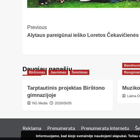
Post
Previous
Alytaus pareigūnai ieško Loretos Čekavičienės
Navigation
Bendruo
Daugiau panašių…
Birštonas
Jaunimas
Švietimas
Renginiai
Tarptautinis projektas Birštono
Muziko
gimnazijoje
Laima D
NG Media
2026/05/05
Reklama
Prenumerata
Prenumerata internetu
Še
Informuojame, kad šioje svetainėje naudojami slapukai. Toliau n