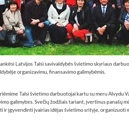
nkėsi Latvijos Talsi savivaldybės švietimo skyriaus darbuo
aldybėje organizavimu, finansavimo galimybėmis.
riėmime Talsi švietimo darbuotojai kartu su meru Alvydu V
o galimybes. Svečių žodžiais tariant, įvertinus panašų mūsų
i ir įgyvendinti įvairias idėjas švietimo srityje, organizuot