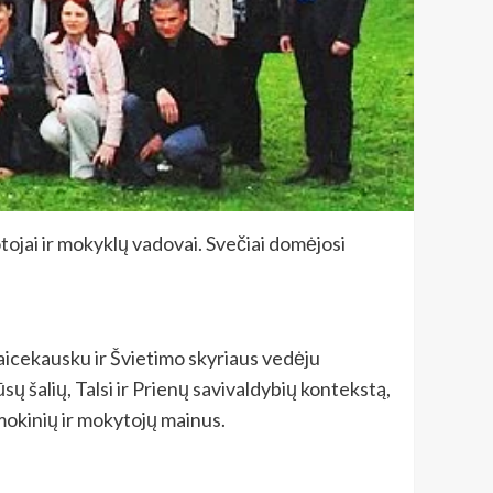
tojai ir mokyklų vadovai. Svečiai domėjosi
aicekausku ir Švietimo skyriaus vedėju
 šalių, Talsi ir Prienų savivaldybių kontekstą,
i mokinių ir mokytojų mainus.