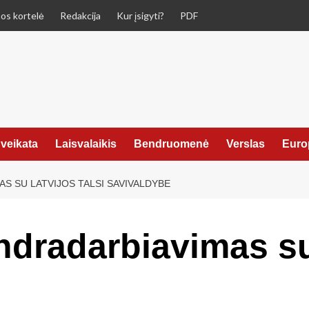
os kortelė
Redakcija
Kur įsigyti?
PDF
veikata
Laisvalaikis
Bendruomenė
Verslas
Euro
S SU LATVIJOS TALSI SAVIVALDYBE
ndradarbiavimas su