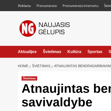
Skip
Reklama
Prenumerata
Prenumerata internetu
Šeim
to
content
Aktualijos
Švietimas
Kultūra
Sportas
S
HOME
ŠVIETIMAS
ATNAUJINTAS BENDRADARBIAVIMA
Švietimas
Atnaujintas be
savivaldybe