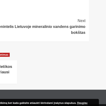
Next
enintelis Lietuvoje mineralinio vandens garinimo
bokštas
ietimas
letikos
iausi
ikimą bet kada galėsite atšaukti ištrindami įrašytus slapukus.
Daugiau