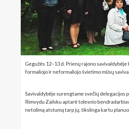
Gegužės 12–13 d. Prienų rajono savivaldybėje la
formaliojo ir neformaliojo švietimo mūsų saviv
Savivaldybėje surengtame svečių delegacijos p
Rimvydu Zailsku aptarė tolesnio bendradarbiavim
netolimą atstumą tarp jų, tikslinga kartu planuot