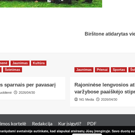
Birštone atidarytas vi
menė
Jaunimas
Kultūra
Švietimas
Jaunimas
Prienai
Sportas
Šv
s sparnais per pavasarį
Rajoninėse lengvosios at
varžybose paaiškėjo stipr
uoblienė
2026/04/30
NG Media
2026/04/30
imos kortelė
Redakcija
Kur įsigyti?
PDF
aršydami svetainėje sutinkate, kad slapukai atsirastų Jūsų įrenginyje. Savo duotą sut