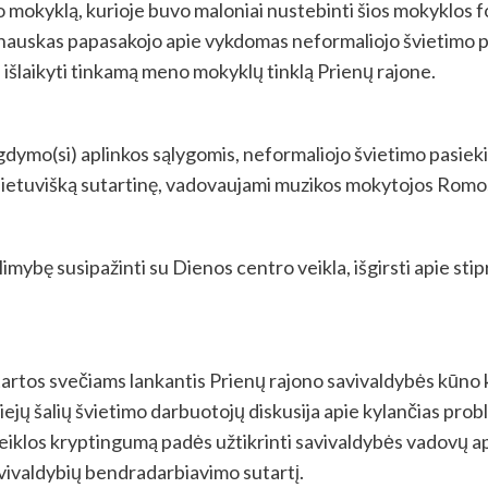
okyklą, kurioje buvo maloniai nustebinti šios mokyklos for
nauskas papasakojo apie vykdomas neformaliojo švietimo p
 išlaikyti tinkamą meno mokyklų tinklą Prienų rajone.
gdymo(si) aplinkos sąlygomis, neformaliojo švietimo pasiekim
ti lietuvišką sutartinę, vadovaujami muzikos mokytojos Rom
limybę susipažinti su Dienos centro veikla, išgirsti apie s
tos svečiams lankantis Prienų rajono savivaldybės kūno kul
ejų šalių švietimo darbuotojų diskusija apie kylančias prob
iklos kryptingumą padės užtikrinti savivaldybės vadovų aps
avivaldybių bendradarbiavimo sutartį.