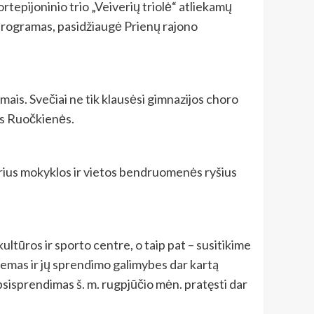
tepijoninio trio „Veiverių triolė“ atliekamų
rogramas, pasidžiaugė Prienų rajono
ais. Svečiai ne tik klausėsi gimnazijos choro
os Ruočkienės.
tiprius mokyklos ir vietos bendruomenės ryšius
tūros ir sporto centre, o taip pat – susitikime
lemas ir jų sprendimo galimybes dar kartą
isprendimas š. m. rugpjūčio mėn. pratęsti dar