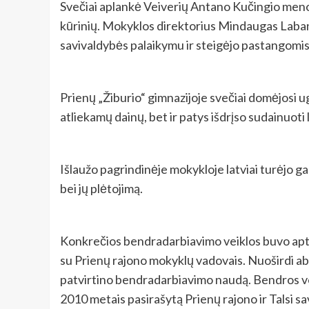
Svečiai aplankė Veiverių Antano Kučingio meno m
kūrinių. Mokyklos direktorius Mindaugas Laba
savivaldybės palaikymu ir steigėjo pastangomis
Prienų „Žiburio“ gimnazijoje svečiai domėjosi u
atliekamų dainų, bet ir patys išdrįso sudainuo
Išlaužo pagrindinėje mokykloje latviai turėjo ga
bei jų plėtojimą.
Konkrečios bendradarbiavimo veiklos buvo aptar
su Prienų rajono mokyklų vadovais. Nuoširdi abi
patvirtino bendradarbiavimo naudą. Bendros ve
2010 metais pasirašytą Prienų rajono ir Talsi s