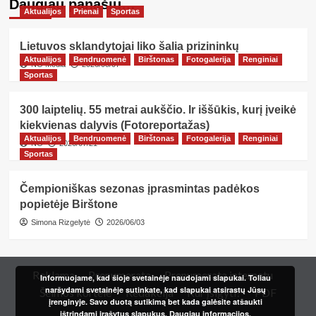
Daugiau panašių…
Aktualijos
Prienai
Sportas
Lietuvos sklandytojai liko šalia prizininkų
Aktualijos
Bendruomenė
Birštonas
Fotogalerija
Renginiai
NG Media
2026/08/07
Sportas
300 laiptelių. 55 metrai aukščio. Ir iššūkis, kurį įveikė
kiekvienas dalyvis (Fotoreportažas)
Aktualijos
Bendruomenė
Birštonas
Fotogalerija
Renginiai
NG
2026/07/21
Sportas
Čempioniškas sezonas įprasmintas padėkos
popietėje Birštone
Simona Rizgelytė
2026/06/03
Reklama
Prenumerata
Prenumerata internetu
Informuojame, kad šioje svetainėje naudojami slapukai. Toliau
naršydami svetainėje sutinkate, kad slapukai atsirastų Jūsų
Šeimos kortelė
Redakcija
Kur įsigyti?
PDF
įrenginyje. Savo duotą sutikimą bet kada galėsite atšaukti
ištrindami įrašytus slapukus.
Daugiau informacijos.