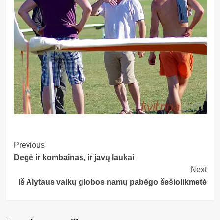
Post
Previous
Degė ir kombainas, ir javų laukai
Navigation
Next
Iš Alytaus vaikų globos namų pabėgo šešiolikmetė