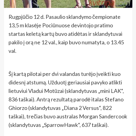
Rugpjūčio 12 d. Pasaulio sklandymo čempionate
13,5 m klasėje Pociūnuose devintojo pratimo
startas keletą kartų buvo atidėtas ir sklandytuvai
pakilo į orą ne 12 val., kaip buvo numatyta, o 13.45
val.
Šį kartą pilotai per dvi valandas turėjo įveikti kuo
didesnį atstumą. Užduotį geriausiai pavyko atlikti
lietuviui Vladui Motūzai (sklandytuvas „mini LAK“,
836 taškai). Antrą rezultatą parodė italas Stefano
Ghiorzo (sklandytuvas „Diana 2 Versus“, 822
taškai), trečias buvo australas Morgan Sandercook
(sklandytuvas „SparrowHawk“, 637 taškai).