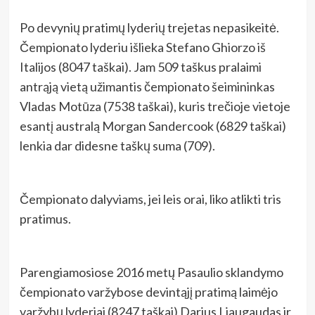
Po devynių pratimų lyderių trejetas nepasikeitė.
Čempionato lyderiu išlieka Stefano Ghiorzo iš
Italijos (8047 taškai). Jam 509 taškus pralaimi
antrąją vietą užimantis čempionato šeimininkas
Vladas Motūza (7538 taškai), kuris trečioje vietoje
esantį australą Morgan Sandercook (6829 taškai)
lenkia dar didesne taškų suma (709).
Čempionato dalyviams, jei leis orai, liko atlikti tris
pratimus.
Parengiamosiose 2016 metų Pasaulio sklandymo
čempionato varžybose devintąjį pratimą laimėjo
varžybų lyderiai (8247 taškai) Darius Liaugaudas ir