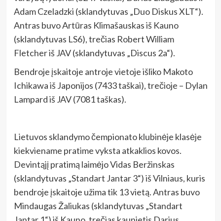
Adam Czeladzki (sklandytuvas „Duo Diskus XLT“).
Antras buvo Artūras Klimašauskas iš Kauno
(sklandytuvas LS6), trečias Robert William
Fletcher iš JAV (sklandytuvas „Discus 2a“).
Bendroje įskaitoje antroje vietoje išliko Makoto
Ichikawa iš Japonijos (7433 taškai), trečioje – Dylan
Lampard iš JAV (7081 taškas).
Lietuvos sklandymo čempionato klubinėje klasėje
kiekviename pratime vyksta atkaklios kovos.
Devintąjį pratimą laimėjo Vidas Beržinskas
(sklandytuvas „Standart Jantar 3“) iš Vilniaus, kuris
bendroje įskaitoje užima tik 13 vietą. Antras buvo
Mindaugas Žaliukas (sklandytuvas „Standart
Jantar 1“) iš Kauno, trečias kaunietis Darius