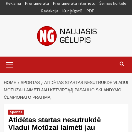
Skip
Reklama
Prenumerata
Prenumerata internetu
Šeimos kortelė
to
Redakcija
Kur įsigyti?
PDF
content
Primary
Menu
HOME
SPORTAS
ATIDĖTAS STARTAS NESUTRUKDĖ VLADUI
MOTŪZAI LAIMĖTI JAU KETVIRTĄJĮ PASAULIO SKLANDYMO
ČEMPIONATO PRATIMĄ
Sportas
Atidėtas startas nesutrukdė
Vladui Motūzai laimėti jau