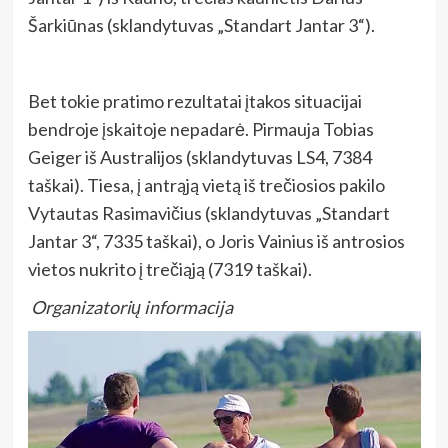
Šarkiūnas (sklandytuvas „Standart Jantar 3“).
Bet tokie pratimo rezultatai įtakos situacijai
bendroje įskaitoje nepadarė. Pirmauja Tobias
Geiger iš Australijos (sklandytuvas LS4, 7384
taškai). Tiesa, į antrąją vietą iš trečiosios pakilo
Vytautas Rasimavičius (sklandytuvas „Standart
Jantar 3“, 7335 taškai), o Joris Vainius iš antrosios
vietos nukrito į trečiąją (7319 taškai).
Organizatorių informacija