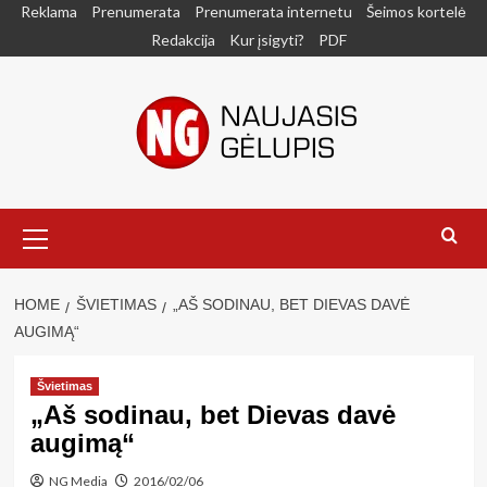
Skip
Reklama
Prenumerata
Prenumerata internetu
Šeimos kortelė
to
Redakcija
Kur įsigyti?
PDF
content
Primary
Menu
HOME
ŠVIETIMAS
„AŠ SODINAU, BET DIEVAS DAVĖ
AUGIMĄ“
Švietimas
„Aš sodinau, bet Dievas davė
augimą“
NG Media
2016/02/06