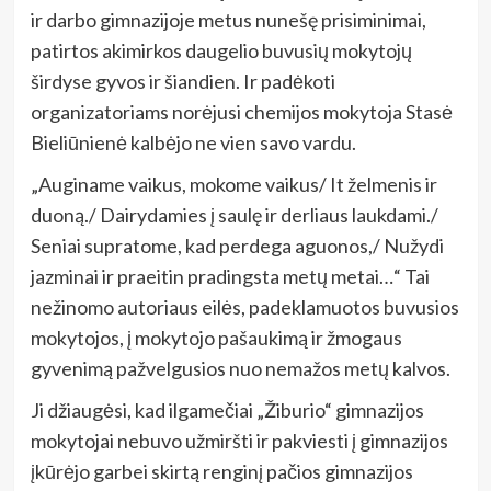
ir darbo gimnazijoje metus nunešę prisiminimai,
patirtos akimirkos daugelio buvusių mokytojų
širdyse gyvos ir šiandien. Ir padėkoti
organizatoriams norėjusi chemijos mokytoja Stasė
Bieliūnienė kalbėjo ne vien savo vardu.
„Auginame vaikus, mokome vaikus/ It želmenis ir
duoną./ Dairydamies į saulę ir derliaus laukdami./
Seniai supratome, kad perdega aguonos,/ Nužydi
jazminai ir praeitin pradingsta metų metai…“ Tai
nežinomo autoriaus eilės, padeklamuotos buvusios
mokytojos, į mokytojo pašaukimą ir žmogaus
gyvenimą pažvelgusios nuo nemažos metų kalvos.
Ji džiaugėsi, kad ilgamečiai „Žiburio“ gimnazijos
mokytojai nebuvo užmiršti ir pakviesti į gimnazijos
įkūrėjo garbei skirtą renginį pačios gimnazijos