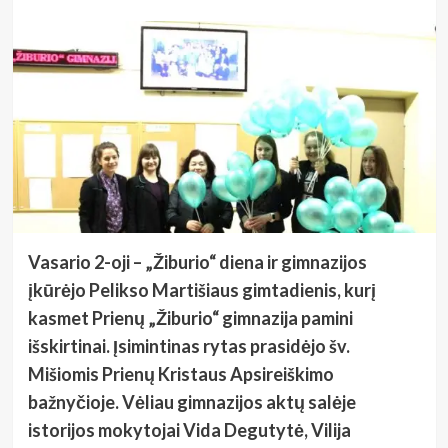
Vasario 2-oji – „Žiburio“ diena ir gimnazijos
įkūrėjo Pelikso Martišiaus gimtadienis, kurį
kasmet Prienų „Žiburio“ gimnazija pamini
išskirtinai. Įsimintinas rytas prasidėjo šv.
Mišiomis Prienų Kristaus Apsireiškimo
bažnyčioje. Vėliau gimnazijos aktų salėje
istorijos mokytojai Vida Degutytė, Vilija