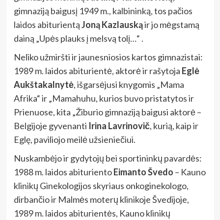
gimnaziją baigusį 1949 m., kalbininką, tos pačios
laidos abiturientą
Joną Kazlauską
ir jo mėgstamą
dainą „Upės plauks į melsvą tolį…“ .
Neliko užmiršti ir jaunesniosios kartos gimnazistai:
1989 m. laidos abiturientė, aktorė ir rašytoja
Eglė
Aukštakalnytė
, išgarsėjusi knygomis „Mama
Afrika“ ir „Mamahuhu, kurios buvo pristatytos ir
Prienuose, kita „Žiburio gimnaziją baigusi aktorė –
Belgijoje gyvenanti
Irina Lavrinovič
, kurią, kaip ir
Eglę, paviliojo meilė užsieniečiui.
Nuskambėjo ir gydytojų bei sportininkų pavardės:
1988 m. laidos abituriento
Eimanto Švedo
–
Kauno
klinikų Ginekologijos skyriaus onkoginekologo,
dirbančio ir Malmės moterų klinikoje Švedijoje,
1989 m. laidos abiturientės, Kauno klinikų