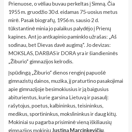
Prienuose, o vėliau buvau perkeltas į Simną. Čia
1955 m. gruodžio 30 d. eidamas 75-uosius metus
mirė. Pasak biografų, 1956 m. sausio 2 d.
tūkstantinė minia jo palaikus palydėjo į Prienų
kapines. Ant jo antkapinio paminklo užrašas: „Aš
sodinau, bet Dievas davė augimą“. Jo devizas:
MOKSLAS, DARBAS ir DORA yra ir šiandieninės
„Žiburio“ gimnazijos kelrodis.
Įspūdingą „Žiburio“ dienos renginį papuošė
gimnazistų dainos, muzika, jį praturtino pasakojimai
apie gimnazijoje besimokiusius ir ją baigusius
abiturientus, kurie garsina Lietuvą ir pasaulį:
rašytojus, poetus, kalbininkus, teisininkus,
medikus, sportininkus, mokslininkus ir daug kitų.
Mokiniai su pagarba prisiminė vieną iškiliausių
gimnazijos mokinių
Justiną Marcinkevičių
,