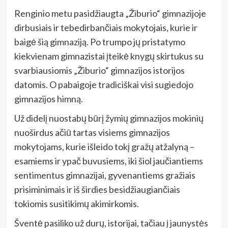
Renginio metu pasidžiaugta „Žiburio“ gimnazijoje
dirbusiais ir tebedirbančiais mokytojais, kurie ir
baigė šią gimnaziją. Po trumpo jų pristatymo
kiekvienam gimnazistai įteikė knygų skirtukus su
svarbiausiomis „Žiburio“ gimnazijos istorijos
datomis. O pabaigoje tradiciškai visi sugiedojo
gimnazijos himną.
Už didelį nuostabų būrį žymių gimnazijos mokinių
nuoširdus ačiū tartas visiems gimnazijos
mokytojams, kurie išleido tokį gražų atžalyną –
esamiems ir ypač buvusiems, iki šiol jaučiantiems
sentimentus gimnazijai, gyvenantiems gražiais
prisiminimais ir iš širdies besidžiaugiančiais
tokiomis susitikimų akimirkomis.
Šventė pasiliko už durų, istorijai, tačiau į jaunystės