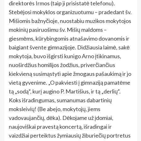
direktorės Irmos (taip ji prisistatė telefonu).
Stebėjosi mokyklos organizuotumu – pradedant šv.
Mišiomis bažnyčioje, nuostabiu muzikos mokytojos
mokinių pasiruošimu šv. Mišių maldoms –
giesmėms, kūrybingomis atnašavimo dovanomis ir
baigiant švente gimnazijoje. Didžiausia laimė, sakė
mokytoja, buvo išgirsti kunigo Arno įtikinamus,
nuoširdžius homilijos žodžius, priverčiančius
kiekvieną susimąstyti apie žmogaus pašaukimą ir jo
vietą gyvenime. „O pakviesti į gimnaziją pamatėme
tą „sodą“, kurį augino P. Martišius, ir tą „derlių“.
Koks išradingumas, sumanumas dabartinių
moksleivių! (Be abejo, mokytojų, jiems
vadovaujančių, dėka). Dėkojame už įdomiai,
naujoviškai pravestą koncertą, išradingai ir
vaizdžiai perteiktus žymiausių žiburiečių portretus