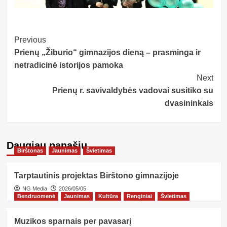
Post
Previous
Prienų „Žiburio“ gimnazijos dieną – prasminga ir
Navigation
netradicinė istorijos pamoka
Next
Prienų r. savivaldybės vadovai susitiko su
dvasininkais
Daugiau panašių…
Birštonas
Jaunimas
Švietimas
Tarptautinis projektas Birštono gimnazijoje
NG Media
2026/05/05
Bendruomenė
Jaunimas
Kultūra
Renginiai
Švietimas
Muzikos sparnais per pavasarį