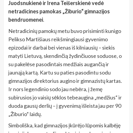
Juodsnukienė
ir Irena Teišerskienė vedė
netradicines pamokas „Žiburio“ gimnazijos
bendruomenei
.
Netradicinių pamokų metu buvo prisiminti kunigo
Pelikso Martišiaus reikšmingiausi gyvenimo
epizodai ir darbai bei vienas iš kilniausių – siekis
matyti Lietuvą, skendinčią žydinčiuose soduose, o
su pakelėse pasodintais medžiais augančią ir
jaunąją kartą. Kartu su paties pasodintu sodu
gimnazijos direktorius augino ir gimnazistų kartas.
Ir nors legendinio sodo jau nebėra, į žemę
subirusios jo vaisių sėklos tebeaugina „medžius“ ir
duoda gausų derlių – į gyvenimą išleista jau per 90
„Žiburio“ laidų.
Simboliška, kad gimnazijos įkūrėjo lūpomis kalbėję