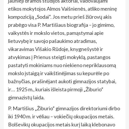
jaunieji dramos studijos aktoriai, vadovaujami
etikos mokytojos Almos Vaišnienės, atliko meninę
kompoziciją „Sodai“. Jos metu prieš žiūrovų akis
prabėgo visa P. Martišiaus biografija – jo gimimo,
vaikystės ir mokslo vietos, pamąstymai apie
lietuvybę ir savojo pašaukimo atradimas,
vikaravimas Višakio Rūdoje, knygnešystė ir
atvykimas į Prienus steigti mokyklą, pastangos
pastatyti mokiniams nuo niekieno nepriklausomą
mokslo įstaigą ir vaikštinėjimas su kepurėle po
bažnyčias, prašinėjant aukoti gimnazijos statybai,
ir… 1925 m., kuriais išleista pirmoji „Žiburio“
gimnazistų laida.
P. Martišius „Žiburio“ gimnazijos direktoriumi dirbo
iki 1940 m. ir vėliau – vokiečių okupacijos metais.
Bolševikų okupacijos metais kurį laiką klebonavo