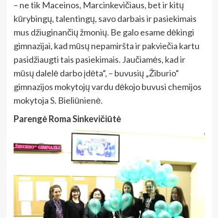
– ne tik Maceinos, Marcinkevičiaus, bet ir kitų
kūrybingų, talentingų, savo darbais ir pasiekimais
mus džiuginančių žmonių. Be galo esame dėkingi
gimnazijai, kad mūsų nepamiršta ir pakviečia kartu
pasidžiaugti tais pasiekimais. Jaučiamės, kad ir
mūsų dalelė darbo įdėta“, – buvusių „Žiburio“
gimnazijos mokytojų vardu dėkojo buvusi chemijos
mokytoja S. Bieliūnienė.
Parengė Roma Sinkevičiūtė