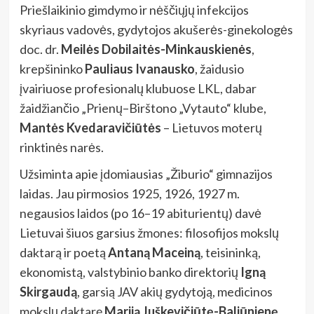
Priešlaikinio gimdymo ir nėščiųjų infekcijos
skyriaus vadovės, gydytojos akušerės-ginekologės
doc. dr.
Meilės Dobilaitės-Minkauskienės
,
krepšininko
Pauliaus Ivanausko
, žaidusio
įvairiuose profesionalų klubuose LKL, dabar
žaidžiančio „Prienų–Birštono „Vytauto“ klube,
Mantės Kvedaravičiūtės
– Lietuvos moterų
rinktinės narės.
Užsiminta apie įdomiausias „Žiburio“ gimnazijos
laidas. Jau pirmosios 1925, 1926, 1927 m.
negausios laidos (po 16–19 abiturientų) davė
Lietuvai šiuos garsius žmones: filosofijos mokslų
daktarą ir poetą
Antaną Maceiną
, teisininką,
ekonomistą, valstybinio banko direktorių
Igną
Skirgaudą
, garsią JAV akių gydytoją, medicinos
mokslų daktarę
Mariją Juškevičiūtę-Baliūnienę
.