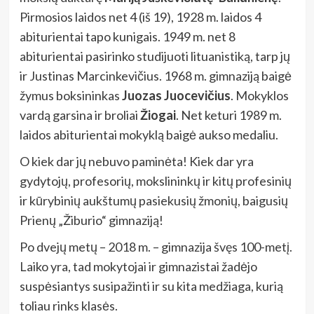
Pirmosios laidos net 4 (iš 19), 1928 m. laidos 4
abiturientai tapo kunigais. 1949 m. net 8
abiturientai pasirinko studijuoti lituanistiką, tarp jų
ir Justinas Marcinkevičius. 1968 m. gimnaziją baigė
žymus boksininkas
Juozas Juocevičius
. Mokyklos
vardą garsina ir broliai
Žiogai
. Net keturi 1989 m.
laidos abiturientai mokyklą baigė aukso medaliu.
O kiek dar jų nebuvo paminėta!
Kiek dar yra
gydytojų, profesorių, mokslininkų ir kitų profesinių
ir kūrybinių aukštumų pasiekusių žmonių, baigusių
Prienų „Žiburio“ gimnaziją!
Po dvejų metų – 2018 m. – gimnazija švęs 100-metį.
Laiko yra, tad mokytojai ir gimnazistai žadėjo
suspėsiantys susipažinti ir su kita medžiaga, kurią
toliau rinks klasės.