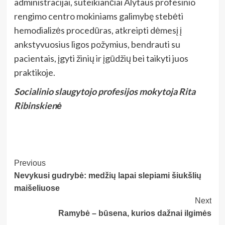
administracijai, suteikiančiai Alytaus profesinio
rengimo centro mokiniams galimybę stebėti
hemodializės procedūras, atkreipti dėmesį į
ankstyvuosius ligos požymius, bendrauti su
pacientais, įgyti žinių ir įgūdžių bei taikyti juos
praktikoje.
Socialinio slaugytojo profesijos mokytoja Rita
Ribinskienė
Post
Previous
Nevykusi gudrybė: medžių lapai slepiami šiukšlių
Navigation
maišeliuose
Next
Ramybė – būsena, kurios dažnai ilgimės