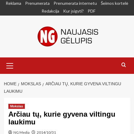
Skip
Reklama
Prenumerata
Prenumerata internetu
Šeimos kortelė
to
Redakcija
Kur įsigyti?
PDF
content
Primary
Menu
HOME
MOKSLAS
ARČIAU TŲ, KURIE GYVENA VILTINGU
LAUKIMU
Mokslas
Arčiau tų, kurie gyvena viltingu
laukimu
NG Media
2014/10/31