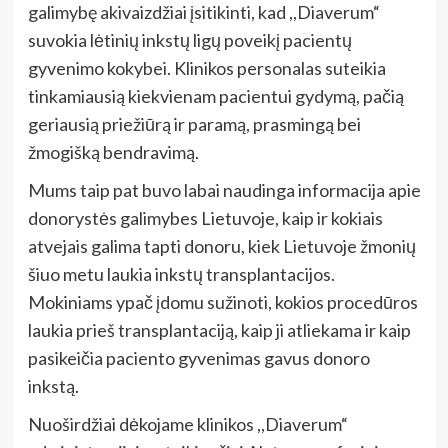
galimybę akivaizdžiai įsitikinti, kad ,,Diaverum“
suvokia lėtinių inkstų ligų poveikį pacientų
gyvenimo kokybei. Klinikos personalas suteikia
tinkamiausią kiekvienam pacientui gydymą, pačią
geriausią priežiūrą ir paramą, prasmingą bei
žmogišką bendravimą.
Mums taip pat buvo labai naudinga informacija apie
donorystės galimybes Lietuvoje, kaip ir kokiais
atvejais galima tapti donoru, kiek Lietuvoje žmonių
šiuo metu laukia inkstų transplantacijos.
Mokiniams ypač įdomu sužinoti, kokios procedūros
laukia prieš transplantaciją, kaip ji atliekama ir kaip
pasikeičia paciento gyvenimas gavus donoro
inkstą.
Nuoširdžiai dėkojame klinikos ,,Diaverum“