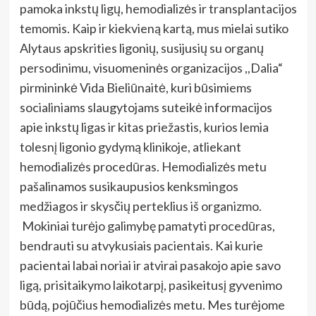
pamoka inkstų ligų, hemodializės ir transplantacijos
temomis. Kaip ir kiekvieną kartą, mus mielai sutiko
Alytaus apskrities ligonių, susijusių su organų
persodinimu, visuomeninės organizacijos ,,Dalia“
pirmininkė Vida Bieliūnaitė, kuri būsimiems
socialiniams slaugytojams suteikė informacijos
apie inkstų ligas ir kitas priežastis, kurios lemia
tolesnį ligonio gydymą klinikoje, atliekant
hemodializės procedūras. Hemodializės metu
pašalinamos susikaupusios kenksmingos
medžiagos ir skysčių perteklius iš organizmo.
Mokiniai turėjo galimybę pamatyti procedūras,
bendrauti su atvykusiais pacientais. Kai kurie
pacientai labai noriai ir atvirai pasakojo apie savo
ligą, prisitaikymo laikotarpį, pasikeitusį gyvenimo
būdą, pojūčius hemodializės metu. Mes turėjome