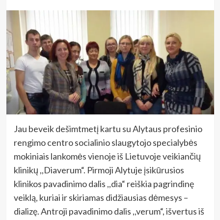
Jau beveik dešimtmetį kartu su Alytaus profesinio
rengimo centro socialinio slaugytojo specialybės
mokiniais lankomės vienoje iš Lietuvoje veikiančių
klinikų ,,Diaverum“. Pirmoji Alytuje įsikūrusios
klinikos pavadinimo dalis ,,dia“ reiškia pagrindinę
veiklą, kuriai ir skiriamas didžiausias dėmesys –
dializę. Antroji pavadinimo dalis ,,verum“, išvertus iš