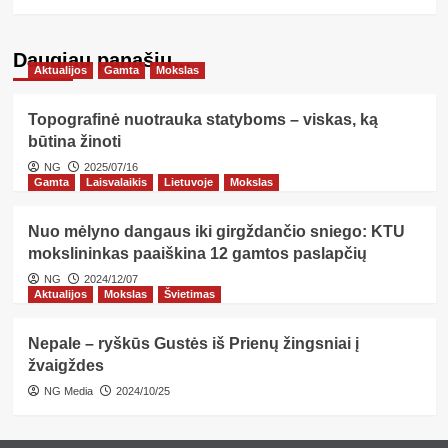
Daugiau panašių…
Aktualijos
Gamta
Mokslas
Topografinė nuotrauka statyboms – viskas, ką
būtina žinoti
NG
2025/07/16
Gamta
Laisvalaikis
Lietuvoje
Mokslas
Nuo mėlyno dangaus iki girgždančio sniego: KTU
mokslininkas paaiškina 12 gamtos paslapčių
NG
2024/12/07
Aktualijos
Mokslas
Švietimas
Nepale – ryškūs Gustės iš Prienų žingsniai į
žvaigždes
NG Media
2024/10/25