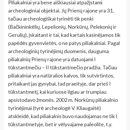
Piliakalniai yra bene aiškiausiai atpažįstami
archeologiniai objektai. Jų Prienų rajone yra 31,
tačiau archeologiškai tyrinėti tik penki
(Bačkininkėlių, Lepelionių, Norkūnų, Pelekonių ir
Gerulių), įskaitant ir tai, kad kartais kasinėjamos tik
papėdės gyvenvietės, o ne patys piliakalniai. Pagal
archeologinių tyrinėjimų duomenis, dauguma
piliakalnių Prienų rajone yra datuojami I
tūkstantmečiu – II tūkstantmečio pradžia. Tačiau
piliakalniai yra natūralios kalvos, tik sutvirtintos,
pritaikant jas gynybai, tad praeityje, dar prieš I
tūkstantmetį, kai kuriuose ilgiau ar trumpiau
apsistodavo žmonės. 2002 m. Norkūnų piliakalnio
tyrinėjimai (tyrė archeologė V. Kliaugaitė)
atskleidė, kad piliakalnis buvo naudojamas ne tik I
tūkstantmetyje, bet ir vėlyvajame paleolite, t.y.