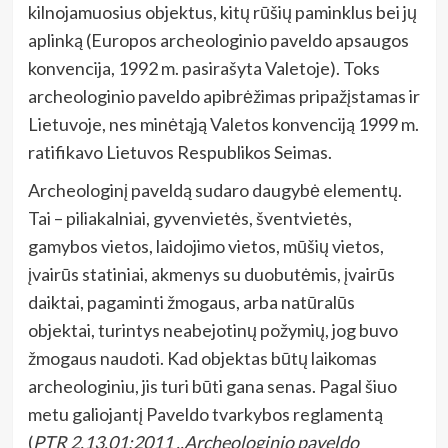
kilnojamuosius objektus, kitų rūšių paminklus bei jų
aplinką (Europos archeologinio paveldo apsaugos
konvencija, 1992 m. pasirašyta Valetoje). Toks
archeologinio paveldo apibrėžimas pripažįstamas ir
Lietuvoje, nes minėtąją Valetos konvenciją 1999 m.
ratifikavo Lietuvos Respublikos Seimas.
Archeologinį paveldą sudaro daugybė elementų.
Tai – piliakalniai, gyvenvietės, šventvietės,
gamybos vietos, laidojimo vietos, mūšių vietos,
įvairūs statiniai, akmenys su duobutėmis, įvairūs
daiktai, pagaminti žmogaus, arba natūralūs
objektai, turintys neabejotinų požymių, jog buvo
žmogaus naudoti. Kad objektas būtų laikomas
archeologiniu, jis turi būti gana senas. Pagal šiuo
metu galiojantį Paveldo tvarkybos reglamentą
(
PTR 2.13.01:2011 ,,Archeologinio paveldo