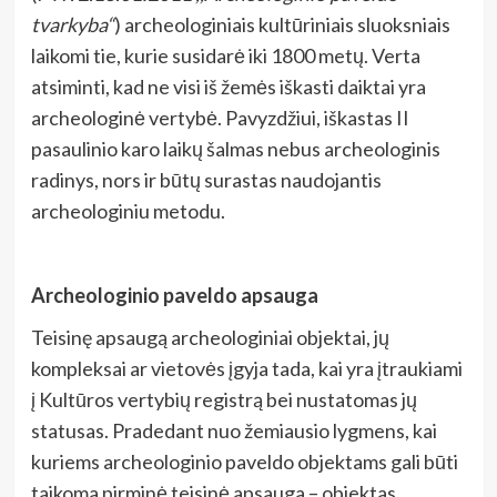
tvarkyba“
) archeologiniais kultūriniais sluoksniais
laikomi tie, kurie susidarė iki 1800 metų. Verta
atsiminti, kad ne visi iš žemės iškasti daiktai yra
archeologinė vertybė. Pavyzdžiui, iškastas II
pasaulinio karo laikų šalmas nebus archeologinis
radinys, nors ir būtų surastas naudojantis
archeologiniu metodu.
Archeologinio paveldo apsauga
Teisinę apsaugą archeologiniai objektai, jų
kompleksai ar vietovės įgyja tada, kai yra įtraukiami
į Kultūros vertybių registrą bei nustatomas jų
statusas. Pradedant nuo žemiausio lygmens, kai
kuriems archeologinio paveldo objektams gali būti
taikoma pirminė teisinė apsauga – objektas