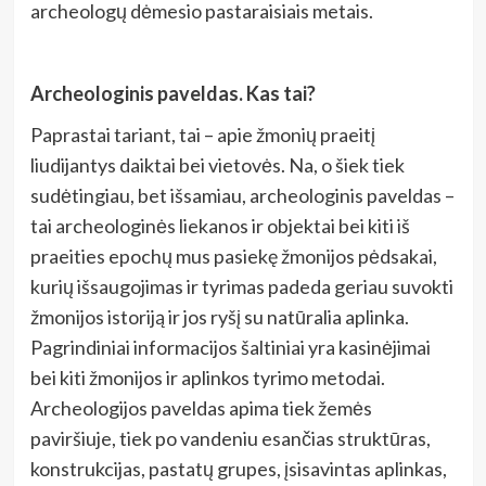
archeologų dėmesio pastaraisiais metais.
Archeologinis paveldas. Kas tai?
Paprastai tariant, tai – apie žmonių praeitį
liudijantys daiktai bei vietovės. Na, o šiek tiek
sudėtingiau, bet išsamiau, archeologinis paveldas –
tai archeologinės liekanos ir objektai bei kiti iš
praeities epochų mus pasiekę žmonijos pėdsakai,
kurių išsaugojimas ir tyrimas padeda geriau suvokti
žmonijos istoriją ir jos ryšį su natūralia aplinka.
P
agrindiniai informacijos šaltiniai yra kasinėjimai
bei kiti žmonijos ir aplinkos tyrimo metodai.
Archeologijos paveldas apima tiek žemės
paviršiuje, tiek po vandeniu esančias struktūras,
konstrukcijas, pastatų grupes, įsisavintas aplinkas,