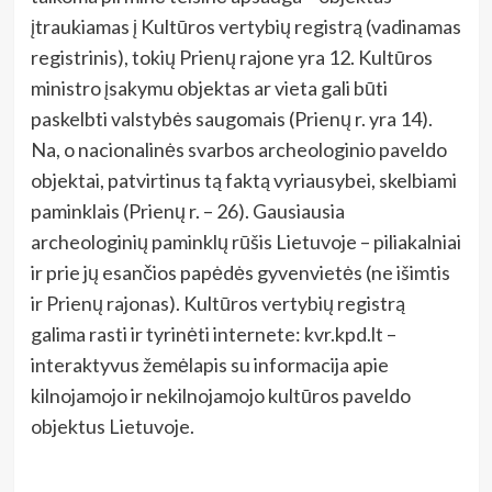
įtraukiamas į Kultūros vertybių registrą (vadinamas
registrinis), tokių Prienų rajone yra 12. Kultūros
ministro įsakymu objektas ar vieta gali būti
paskelbti valstybės saugomais (Prienų r. yra 14).
Na, o nacionalinės svarbos archeologinio paveldo
objektai, patvirtinus tą faktą vyriausybei, skelbiami
paminklais (Prienų r. – 26). Gausiausia
archeologinių paminklų rūšis Lietuvoje – piliakalniai
ir prie jų esančios papėdės gyvenvietės (ne išimtis
ir Prienų rajonas). Kultūros vertybių registrą
galima rasti ir tyrinėti internete: kvr.kpd.lt –
interaktyvus žemėlapis su informacija apie
kilnojamojo ir nekilnojamojo kultūros paveldo
objektus Lietuvoje.