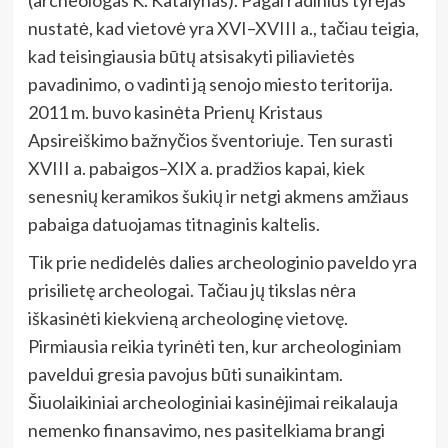
nustatė, kad vietovė yra XVI–XVIII a., tačiau teigia,
kad teisingiausia būtų atsisakyti piliavietės
pavadinimo, o vadinti ją senojo miesto teritorija.
2011 m. buvo kasinėta Prienų Kristaus
Apsireiškimo bažnyčios šventoriuje. Ten surasti
XVIII a. pabaigos–XIX a. pradžios kapai, kiek
senesnių keramikos šukių ir netgi akmens amžiaus
pabaiga datuojamas titnaginis kaltelis.
Tik prie nedidelės dalies archeologinio paveldo yra
prisilietę archeologai. Tačiau jų tikslas nėra
iškasinėti kiekvieną archeologinę vietovę.
Pirmiausia reikia tyrinėti ten, kur archeologiniam
paveldui gresia pavojus būti sunaikintam.
Šiuolaikiniai archeologiniai kasinėjimai reikalauja
nemenko finansavimo, nes pasitelkiama brangi