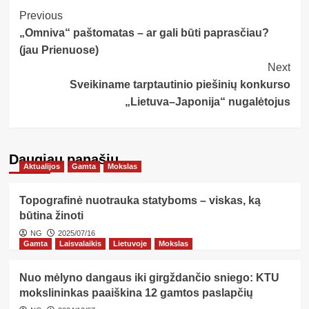
Post
Previous
„Omniva“ paštomatas – ar gali būti paprasčiau?
Navigation
(jau Prienuose)
Next
Sveikiname tarptautinio piešinių konkurso
„Lietuva–Japonija“ nugalėtojus
Daugiau panašių…
Aktualijos
Gamta
Mokslas
Topografinė nuotrauka statyboms – viskas, ką
būtina žinoti
NG
2025/07/16
Gamta
Laisvalaikis
Lietuvoje
Mokslas
Nuo mėlyno dangaus iki girgždančio sniego: KTU
mokslininkas paaiškina 12 gamtos paslapčių