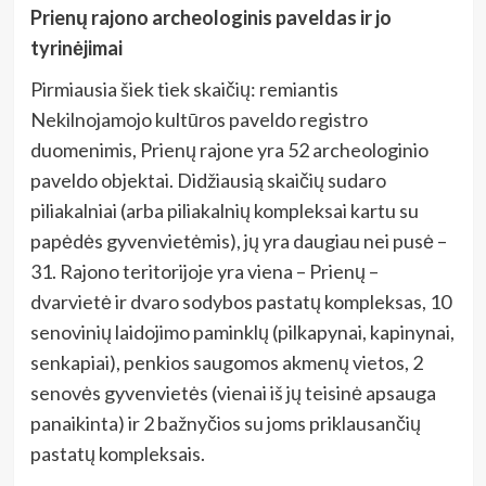
Prienų rajono archeologinis paveldas ir jo
tyrinėjimai
Pirmiausia šiek tiek skaičių: remiantis
Nekilnojamojo kultūros paveldo registro
duomenimis, Prienų rajone yra 52 archeologinio
paveldo objektai. Didžiausią skaičių sudaro
piliakalniai (arba piliakalnių kompleksai kartu su
papėdės gyvenvietėmis), jų yra daugiau nei pusė –
31. Rajono teritorijoje yra viena – Prienų –
dvarvietė ir dvaro sodybos pastatų kompleksas, 10
senovinių laidojimo paminklų (pilkapynai, kapinynai,
senkapiai), penkios saugomos akmenų vietos, 2
senovės gyvenvietės (vienai iš jų teisinė apsauga
panaikinta) ir 2 bažnyčios su joms priklausančių
pastatų kompleksais.