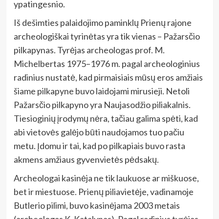
ypatingesnio.
Iš dešimties palaidojimo paminklų Prienų rajone
archeologiškai tyrinėtas yra tik vienas – Pažarsčio
pilkapynas. Tyrėjas archeologas prof. M.
Michelbertas 1975–1976 m. pagal archeologinius
radinius nustatė, kad pirmaisiais mūsų eros amžiais
šiame pilkapyne buvo laidojami mirusieji. Netoli
Pažarsčio pilkapyno yra Naujasodžio piliakalnis.
Tiesioginių įrodymų nėra, tačiau galima spėti, kad
abi vietovės galėjo būti naudojamos tuo pačiu
metu. Įdomu ir tai, kad po pilkapiais buvo rasta
akmens amžiaus gyvenvietės pėdsakų.
Archeologai kasinėja ne tik laukuose ar miškuose,
bet ir miestuose. Prienų piliavietėje, vadinamoje
Butlerio pilimi, buvo kasinėjama 2003 metais
(archeologas K. Katalynas). Pagal radinius tyrėjas