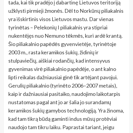
tada, kai tik pradėjo į dabartinę Lietuvos teritoriją
užklysti pirmieji žmonės. Dėl to Norkūnų piliakalnis
yra išskirtinis visos Lietuvos mastu. Dar vienas
tyrinėtas – Pelekonių I piliakalnis yra stipriai
nukentėjęs nuo Nemuno tėkmės, kuri ardė krantą.
Šio piliakalnio papėdės gyvenvietėje, tyrinėtoje
2003 m., rasta keramikos šukių, židinių ir
stulpaviečių, aiškiai rodančių, kad intensyvus
gyvenimas virė piliakalnio papėdėje, o ant kalno
lipti reikalas dažniausiai ginė tik artėjant pavojui.
Gerulių piliakalnio (tyrinėto 2006–2007 metais),
kaip ir dažniausiai pasitaiko, naudojimo laikotarpis
nustatomas pagal ant jo ar šalia jo surandamų
keramikos šukių gamybos technologiją. Yra žinoma,
kad tam tikrą būdą gaminti indus mūsų protėviai
naudojo tam tikru laiku. Paprastai tariant, jeigu