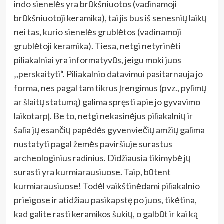
indo sienelės yra brūkšniuotos (vadinamoji
brūkšniuotoji keramika), tai jis bus iš senesnių laikų
nei tas, kurio sienelės grublėtos (vadinamoji
grublėtoji keramika). Tiesa, netgi netyrinėti
piliakalniai yra informatyvūs, jeigu moki juos
‚,perskaityti“. Piliakalnio datavimui pasitarnauja jo
forma, nes pagal tam tikrus įrengimus (pvz., pylimų
ar šlaitų statumą) galima spręsti apie jo gyvavimo
laikotarpį. Be to, netgi nekasinėjus piliakalnių ir
šalia jų esančių papėdės gyvenviečių amžių galima
nustatyti pagal žemės paviršiuje surastus
archeologinius radinius. Didžiausia tikimybė jų
surasti yra kurmiarausiuose. Taip, būtent
kurmiarausiuose! Todėl vaikštinėdami piliakalnio
prieigose ir atidžiau pasikapstę po juos, tikėtina,
kad galite rasti keramikos šukių, o galbūt ir kai ką