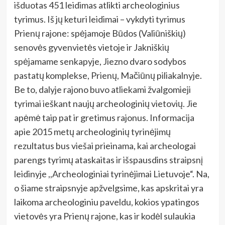
išduotas 451 leidimas atlikti archeologinius
tyrimus. Iš jų keturi leidimai – vykdyti tyrimus
Prienų rajone: spėjamoje Būdos (Valiūniškių)
senovės gyvenvietės vietoje ir Jakniškių
spėjamame senkapyje, Jiezno dvaro sodybos
pastatų komplekse, Prienų, Mačiūnų piliakalnyje.
Be to, dalyje rajono buvo atliekami žvalgomieji
tyrimai ieškant naujų archeologinių vietovių. Jie
apėmė taip pat ir gretimus rajonus. Informacija
apie 2015 metų archeologinių tyrinėjimų
rezultatus bus viešai prieinama, kai archeologai
parengs tyrimų ataskaitas ir išspausdins straipsnį
leidinyje ,,Archeologiniai tyrinėjimai Lietuvoje“. Na,
o šiame straipsnyje apžvelgsime, kas apskritai yra
laikoma archeologiniu paveldu, kokios ypatingos
vietovės yra Prienų rajone, kas ir kodėl sulaukia