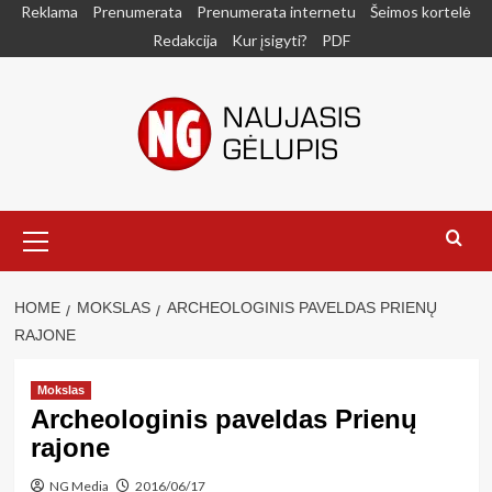
Skip
Reklama
Prenumerata
Prenumerata internetu
Šeimos kortelė
to
Redakcija
Kur įsigyti?
PDF
content
Primary
Menu
HOME
MOKSLAS
ARCHEOLOGINIS PAVELDAS PRIENŲ
RAJONE
Mokslas
Archeologinis paveldas Prienų
rajone
NG Media
2016/06/17