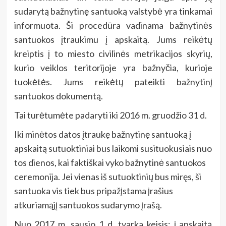
sudarytą bažnytinę santuoką valstybė yra tinkamai
informuota. Ši procedūra vadinama bažnytinės
santuokos įtraukimu į apskaitą. Jums reikėtų
kreiptis į to miesto civilinės metrikacijos skyrių,
kurio veiklos teritorijoje yra bažnyčia, kurioje
tuokėtės. Jums reikėtų pateikti bažnytinį
santuokos dokumentą.
Tai turėtumėte padaryti iki 2016 m. gruodžio 31 d.
Iki minėtos datos įtraukę bažnytinę santuoką į
apskaitą sutuoktiniai bus laikomi susituokusiais nuo
tos dienos, kai faktiškai vyko bažnytinė santuokos
ceremonija. Jei vienas iš sutuoktinių bus miręs, ši
santuoka vis tiek bus pripažįstama įrašius
atkuriamąjį santuokos sudarymo įrašą.
Nuo 2017 m. sausio 1 d. tvarka keisis: į apskaitą