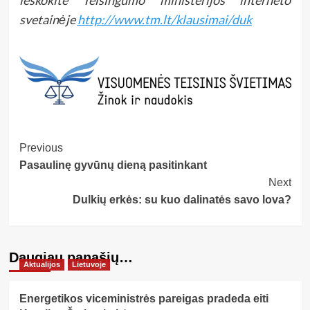
svetainėje
http://www.tm.lt/klausimai/duk
Post
Previous
Pasaulinę gyvūnų dieną pasitinkant
Navigation
Next
Dulkių erkės: su kuo dalinatės savo lova?
Daugiau panašių…
Aktualijos
Lietuvoje
Energetikos viceministrės pareigas pradeda eiti