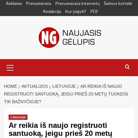
Skip
Reklama
Prenumerata
Prenumerata internetu
Šeimos kortelė
to
Redakcija
Kur įsigyti?
PDF
content
Primary
Menu
HOME
AKTUALIJOS
LIETUVOJE
AR REIKIA IŠ NAUJO
REGISTRUOTI SANTUOKĄ, JEIGU PRIEŠ 20 METŲ TUOKEISI
TIK BAŽNYČIOJE?
Lietuvoje
Ar reikia iš naujo registruoti
santuoką, jeigu prieš 20 metų