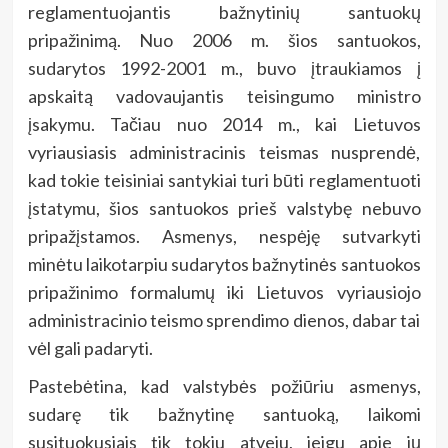
reglamentuojantis bažnytinių santuokų
pripažinimą. Nuo 2006 m. šios santuokos,
sudarytos 1992-2001 m., buvo įtraukiamos į
apskaitą vadovaujantis teisingumo ministro
įsakymu. Tačiau nuo 2014 m., kai Lietuvos
vyriausiasis administracinis teismas nusprendė,
kad tokie teisiniai santykiai turi būti reglamentuoti
įstatymu, šios santuokos prieš valstybę nebuvo
pripažįstamos. Asmenys, nespėję sutvarkyti
minėtu laikotarpiu sudarytos bažnytinės santuokos
pripažinimo formalumų iki Lietuvos vyriausiojo
administracinio teismo sprendimo dienos, dabar tai
vėl gali padaryti.
Pastebėtina, kad valstybės požiūriu asmenys,
sudarę tik bažnytinę santuoką, laikomi
susituokusiais tik tokiu atveju, jeigu apie jų