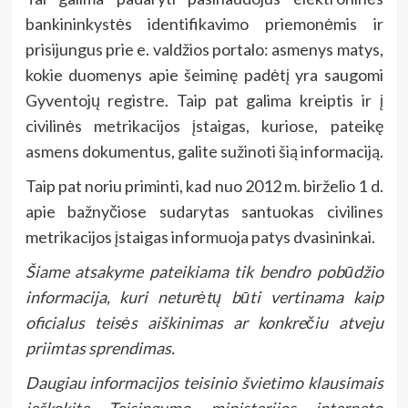
bankininkystės identifikavimo priemonėmis ir
prisijungus prie e. valdžios portalo: asmenys matys,
kokie duomenys apie šeiminę padėtį yra saugomi
Gyventojų registre. Taip pat galima kreiptis ir į
civilinės metrikacijos įstaigas, kuriose, pateikę
asmens dokumentus, galite sužinoti šią informaciją.
Taip pat noriu priminti, kad nuo 2012 m. birželio 1 d.
apie bažnyčiose sudarytas santuokas civilines
metrikacijos įstaigas informuoja patys dvasininkai.
Šiame atsakyme pateikiama tik bendro pobūdžio
informacija, kuri neturėtų būti vertinama kaip
oficialus teisės aiškinimas ar konkrečiu atveju
priimtas sprendimas.
Daugiau informacijos teisinio švietimo klausimais
ieškokite Teisingumo ministerijos interneto