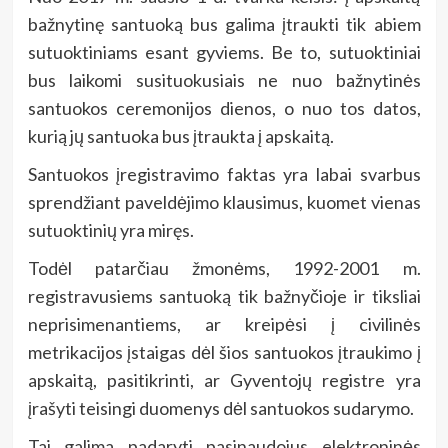
bažnytinę santuoką bus galima įtraukti tik abiem
sutuoktiniams esant gyviems. Be to, sutuoktiniai
bus laikomi susituokusiais ne nuo bažnytinės
santuokos ceremonijos dienos, o nuo tos datos,
kurią jų santuoka bus įtraukta į apskaitą.
Santuokos įregistravimo faktas yra labai svarbus
sprendžiant paveldėjimo klausimus, kuomet vienas
sutuoktinių yra miręs.
Todėl patarčiau žmonėms, 1992-2001 m.
registravusiems santuoką tik bažnyčioje ir tiksliai
neprisimenantiems, ar kreipėsi į civilinės
metrikacijos įstaigas dėl šios santuokos įtraukimo į
apskaitą, pasitikrinti, ar Gyventojų registre yra
įrašyti teisingi duomenys dėl santuokos sudarymo.
Tai galima padaryti pasinaudojus elektroninės