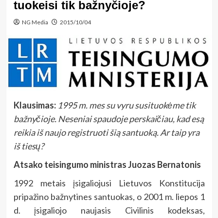
tuokeisi tik bažnyčioje?
NG Media
2015/10/04
Klausimas:
1995 m. mes su vyru susituokėme tik
bažnyčioje. Neseniai spaudoje perskaičiau, kad esą
reikia iš naujo registruoti šią santuoką. Ar taip yra
iš tiesų?
Atsako teisingumo ministras Juozas Bernatonis
1992 metais įsigaliojusi Lietuvos Konstitucija
pripažino bažnytines santuokas, o 2001 m. liepos 1
d. įsigaliojo naujasis Civilinis kodeksas,