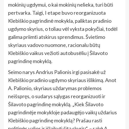
mokinių ugdymui, o kai mokinių nelieka, turi būti
pertvarka. Taigi, I etape buvo reorganizuota
Klebiškio pagrindinė mokykla, paliktas pradinio
ugdymo skyrius, o toliau vėl vyksta pokyčiai, todėl
galima priimti atskirus sprendimus. Švietimo
skyriaus vadovo nuomone, racionalu būtų
Klebiškio vaikus vežioti autobusėliu į Šilavoto
pagrindinę mokyklą.
Seimo narys Andrius Palionis irgi pasisakė už
Klebiškio pradinio ugdymo skyriaus išlikimą. Anot
A. Palionio, skyriaus uždarymas problemos
neišspręs, o sudarys sąlygas reorganizuoti ir
Šilavoto pagrindinę mokyklą. „Kiek Šilavoto
pagrindinėje mokykloje padaugėjo vaikų uždarius
Klebiškio pagrindinę mokyklą? Prašau rasti
politinės valios ir išlaikyti šitą skyrių“, – sakė A.