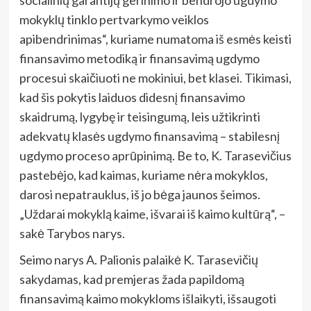
mokyklų tinklo pertvarkymo veiklos
apibendrinimas“, kuriame numatoma iš esmės keisti
finansavimo metodiką ir finansavimą ugdymo
procesui skaičiuoti ne mokiniui, bet klasei. Tikimasi,
kad šis pokytis laiduos didesnį finansavimo
skaidrumą, lygybę ir teisingumą, leis užtikrinti
adekvatų klasės ugdymo finansavimą – stabilesnį
ugdymo proceso aprūpinimą. Be to, K. Tarasevičius
pastebėjo, kad kaimas, kuriame nėra mokyklos,
darosi nepatrauklus, iš jo bėga jaunos šeimos.
„Uždarai mokyklą kaime, išvarai iš kaimo kultūrą“, –
sakė Tarybos narys.
Seimo narys A. Palionis palaikė K. Tarasevičių
sakydamas, kad premjeras žada papildomą
finansavimą kaimo mokykloms išlaikyti, išsaugoti