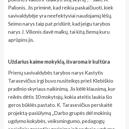
Palionis. Jis priminė, kad reikia paskaičiuoti, kiek
savivaldybėje yra neefektyviai naudojamų lėšų.
Seimo narys taip pat pridūrė, kad jeigu tarybos
narys J. Vilionis davė malkų, tai kitą žiemą kuru
aprūpins jis.
Uždarius kaime mokyklą, išvaroma ir kultūra
Prienų savivaldybės tarybos narys Kastytis
Tarasevičius irgi buvo nusiteikęs prieš Klebiškio
pradinio skyriaus naikinimą. Jis kėlė klausimą, kur
reikės dėtis 10 mokytojų, kokia ateitis laukia šio
geros būklės pastato. K. Tarasevičius perskaitė
projektą-pasiūlymą „Darbo grupės dėl mokinių
ugdymo kokybės, veiksmingumo, pedagogų
socialinių garantijų gerinimo ir bendrojo ugdymo