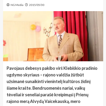
NG Media
2015/05/30
Pavojaus debesys pakibo virš Klebiškio pradinio
ugdymo skyriaus – rajono valdžia žūtbūt
užsimanė sunaikinti vienintelį kultūros židinį
šiame krašte. Bendruomenės nariai, vaikų
tėveliai ir seneliai parašė kreipimąsi į Prienų
rajono merą Alvydą Vaicekauską, mero