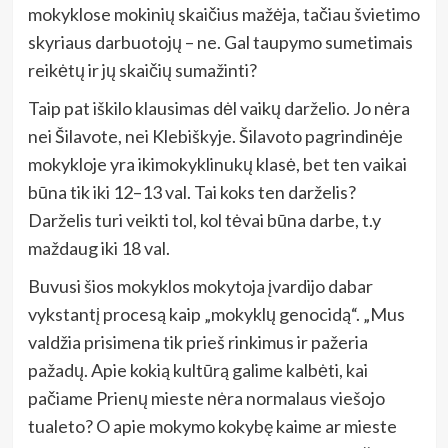
mokyklose mokinių skaičius mažėja, tačiau švietimo
skyriaus darbuotojų – ne. Gal taupymo sumetimais
reikėtų ir jų skaičių sumažinti?
Taip pat iškilo klausimas dėl vaikų darželio. Jo nėra
nei Šilavote, nei Klebiškyje. Šilavoto pagrindinėje
mokykloje yra ikimokyklinukų klasė, bet ten vaikai
būna tik iki 12–13 val. Tai koks ten darželis?
Darželis turi veikti tol, kol tėvai būna darbe, t.y
maždaug iki 18 val.
Buvusi šios mokyklos mokytoja įvardijo dabar
vykstantį procesą kaip „mokyklų genocidą“. „Mus
valdžia prisimena tik prieš rinkimus ir pažeria
pažadų. Apie kokią kultūrą galime kalbėti, kai
pačiame Prienų mieste nėra normalaus viešojo
tualeto? O apie mokymo kokybę kaime ar mieste