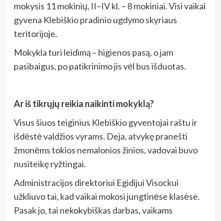
mokysis 11 mokinių, II–IV kl. – 8 mokiniai. Visi vaikai
gyvena Klebiškio pradinio ugdymo skyriaus
teritorijoje.
Mokykla turi leidimą – higienos pasą, o jam
pasibaigus, po patikrinimo jis vėl bus išduotas.
Ar iš tikrųjų reikia naikinti mokyklą?
Visus šiuos teiginius Klebiškio gyventojai raštu ir
išdėstė valdžios vyrams. Deja, atvykę pranešti
žmonėms tokios nemalonios žinios, vadovai buvo
nusiteikę ryžtingai.
Administracijos direktoriui Egidijui Visockui
užkliuvo tai, kad vaikai mokosi jungtinėse klasėse.
Pasak jo, tai nekokybiškas darbas, vaikams