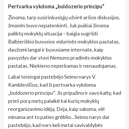
Pertvarka vykdoma „buldozerio principu“
Žinoma, tarp susirinkusiųjų užvirė aršios diskusijos,
žmonės buvo nepatenkinti. Juk puikiai žinoma
paliktų mokyklų situacija – baigia sugriūti
Balbieriškio buvusios vidurinės mokyklos pastatas,
daužomi langai ir buvusiame internate, kaip
pavyzdys dar stovi Nemuno pradinės mokyklos
pastatas. Niekieno neperkamas ir nenaudojamas.
Labai teisingai pastebėjo Seimo narys V.
Kamblevičius, kad ši pertvarka vykdoma
„buldozerio principu“. Jis pripažino ir savo kaltę, kad
prieš porą metų palaikė kai kurių mokyklų
reorganizavimo idėją. Deja, kaip sakoma, vėl
minama ant to paties grėblio…Seimo narys dar
pastebėjo, kad nors keli metai savivaldybės