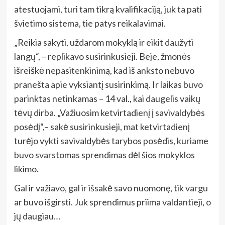
atestuojami, turi tam tikrą kvalifikaciją, juk ta pati
švietimo sistema, tie patys reikalavimai.
„Reikia sakyti, uždarom mokyklą ir eikit daužyti
langų“, – replikavo susirinkusieji. Beje, žmonės
išreiškė nepasitenkinimą, kad iš anksto nebuvo
pranešta apie vyksiantį susirinkimą. Ir laikas buvo
parinktas netinkamas – 14 val., kai daugelis vaikų
tėvų dirba. „Važiuosim ketvirtadienį į savivaldybės
posėdį“,– sakė susirinkusieji, mat ketvirtadienį
turėjo vykti savivaldybės tarybos posėdis, kuriame
buvo svarstomas sprendimas dėl šios mokyklos
likimo.
Gal ir važiavo, gal ir išsakė savo nuomonę, tik vargu
ar buvo išgirsti. Juk sprendimus priima valdantieji, o
jų daugiau…