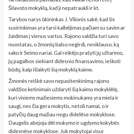
Šilavoto mokyklą, kad ji nepatraukli ir kt.
Tarybos narys ūkininkas J. Vilionis sakė, kad šis
susirinkimas yra tarsi kalbėjimas pačiam su savim ar
žaidimas į vienus vartus. Rajono valdžia turi savo
nuostatas, o žmonių balso negirdi, nesiklauso, ką
sako ir Seimo nariai. Gal reikėjo prašyti jų užtarimo,
jų pagalbos siekiant didesnio finansavimo, ieškoti
būdų, kaip išlaikyti šią mokyklą kaime.
Žmonės reiškė savo nepasitenkinimą rajono
valdžios ketinimais uždaryti šią kaimo mokyklėlę,
kuri visiems mažiesiems mokinukams yra miela ir
saugi, nes čia gera mokytis, netoli namai, o ir
patyčių daug mažiau negu didelėse mokyklose.
Daugelis abejoja dėl mokymo ir ugdymo kokybės
didesnėse mokyklose. Juk mokytojai visur