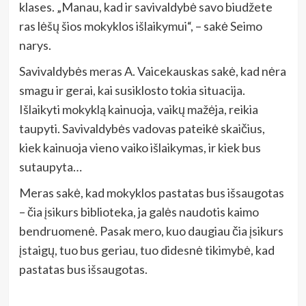
klases. „Manau, kad ir savivaldybė savo biudžete
ras lėšų šios mokyklos išlaikymui“, – sakė Seimo
narys.
Savivaldybės meras A. Vaicekauskas sakė, kad nėra
smagu ir gerai, kai susiklosto tokia situacija.
Išlaikyti mokyklą kainuoja, vaikų mažėja, reikia
taupyti. Savivaldybės vadovas pateikė skaičius,
kiek kainuoja vieno vaiko išlaikymas, ir kiek bus
sutaupyta…
Meras sakė, kad mokyklos pastatas bus išsaugotas
– čia įsikurs biblioteka, ja galės naudotis kaimo
bendruomenė. Pasak mero, kuo daugiau čia įsikurs
įstaigų, tuo bus geriau, tuo didesnė tikimybė, kad
pastatas bus išsaugotas.