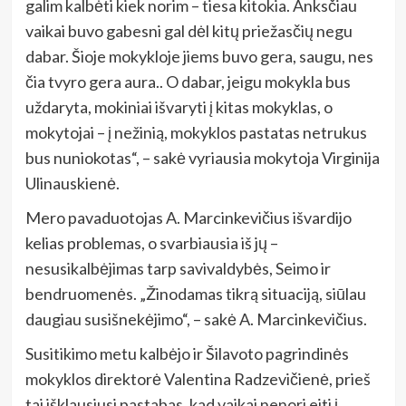
galim kalbėti kiek norim – tiesa kitokia. Anksčiau
vaikai buvo gabesni gal dėl kitų priežasčių negu
dabar. Šioje mokykloje jiems buvo gera, saugu, nes
čia tvyro gera aura.. O dabar, jeigu mokykla bus
uždaryta, mokiniai išvaryti į kitas mokyklas, o
mokytojai – į nežinią, mokyklos pastatas netrukus
bus nuniokotas“, – sakė vyriausia mokytoja Virginija
Ulinauskienė.
Mero pavaduotojas A. Marcinkevičius išvardijo
kelias problemas, o svarbiausia iš jų –
nesusikalbėjimas tarp savivaldybės, Seimo ir
bendruomenės. „Žinodamas tikrą situaciją, siūlau
daugiau susišnekėjimo“, – sakė A. Marcinkevičius.
Susitikimo metu kalbėjo ir Šilavoto pagrindinės
mokyklos direktorė Valentina Radzevičienė, prieš
tai išklausiusi pastabas, kad vaikai nenori eiti į