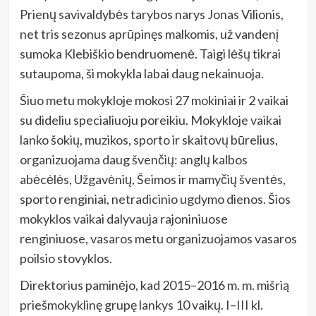
Prienų savivaldybės tarybos narys Jonas Vilionis,
net tris sezonus aprūpinęs malkomis, už vandenį
sumoka Klebiškio bendruomenė. Taigi lėšų tikrai
sutaupoma, ši mokykla labai daug nekainuoja.
Šiuo metu mokykloje mokosi 27 mokiniai ir 2 vaikai
su dideliu specialiuoju poreikiu. Mokykloje vaikai
lanko šokių, muzikos, sporto ir skaitovų būrelius,
organizuojama daug švenčių: anglų kalbos
abėcėlės, Užgavėnių, Šeimos ir mamyčių šventės,
sporto renginiai, netradicinio ugdymo dienos. Šios
mokyklos vaikai dalyvauja rajoniniuose
renginiuose, vasaros metu organizuojamos vasaros
poilsio stovyklos.
Direktorius paminėjo, kad 2015–2016 m. m. mišrią
priešmokyklinę grupę lankys 10 vaikų. I–III kl.