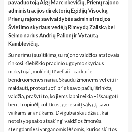
pavaduotoją Algį Marcinkevičių, Prienų rajono
administracijos direktorių Egidijų Visocką,
Prienų rajono savivaldybės administracijos
Švietimo skyriaus vedėją Rimvydą Zailską bei
Seimo narius Andrių Palionį ir Vytautą
Kamblevičių.
Su nerimu į susitikimą su rajono valdžios atstovais
rinkosi Klebiškio pradinio ugdymo skyriaus
mokytojai, mokinių tėveliai ir kai kurie
bendruomenės nariai. Skaudu žmonėms vėl eiti ir
maldauti, protestuoti prieš savo pačių išrinktą
valdžią, prašyti to, ko jiems labai reikia – išsaugoti
bent trupinėlį kultūros, geresnių sąlygų savo
vaikams ar anūkams. Dvigubai skaudžiau, kai
neteisybę sako atsakingi valdžios žmonės,
stengdamiesi varganomis lėšomis, kurios skirtos