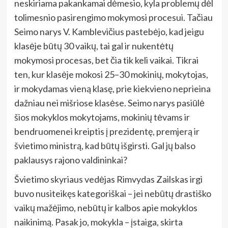
neskiriama pakankamai dėmesio, kyla problemų dėl
tolimesnio pasirengimo mokymosi procesui. Tačiau
Seimo narys V. Kamblevičius pastebėjo, kad jeigu
klasėje būtų 30 vaikų, tai gal ir nukentėtų
mokymosi procesas, bet čia tik keli vaikai. Tikrai
ten, kur klasėje mokosi 25–30 mokinių, mokytojas,
ir mokydamas vieną klasę, prie kiekvieno neprieina
dažniau nei mišriose klasėse. Seimo narys pasiūlė
šios mokyklos mokytojams, mokinių tėvams ir
bendruomenei kreiptis į prezidentę, premjerą ir
švietimo ministrą, kad būtų išgirsti. Gal jų balso
paklausys rajono valdininkai?
Švietimo skyriaus vedėjas Rimvydas Zailskas irgi
buvo nusiteikęs kategoriškai – jei nebūtų drastiško
vaikų mažėjimo, nebūtų ir kalbos apie mokyklos
naikinimą. Pasak jo, mokykla – įstaiga, skirta