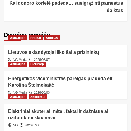
Kai donoro kortelė padeda… susigrąžinti pamestus
daiktus
Daugiau panašių…
Aktualijos
Prienai
Sportas
Lietuvos sklandytojai liko šalia prizininkų
NG Media
2026/08/07
Aktualijos
Lietuvoje
Energetikos viceministrės pareigas pradeda eiti
Karolina Štelmokaitė
NG Media
2026/08/03
Aktualijos
Skelbimai
Elektriniai skuteriai: mitai, faktai ir dažniausiai
užduodami klausimai
NG
2026/07/30