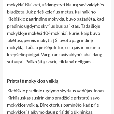
mokyklai išlaikyti, uždangstyti kiaurą savivaldybės
biudžetą. Juk prieš kelerius metus, kai naikino
Klebiškio pagrindinę mokyklą, buvo pažadėta, kad
pradinio ugdymo skyrius bus paliktas. Tada šioje
mokykloje mokėsi 104 mokiniai, kurie, kaip buvo
tikėtasi, pereis mokytis į Šilavoto pagrindinę
mokyklą. Tačiau jie išėjo kitur, o su jais ir mokinio
krepšelio pinigai. Vargu ar savivaldybė labai daug
sutaupė. Paliko šitą skyrių, tik labai neilgam…
Pristatė mokyklos veiklą
Klebiškio pradinio ugdymo skyriaus vedėjas Jonas
Kirkliauskas susirinkimo pradžioje pristatė savo
mokyklos veiklą. Direktorius paminėjo, kad prie
mokyklos išlaikymo daug prisidėjo ūkininkas,