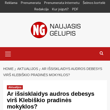
Skip
Reklama
Prenumerata
Prenumerata internetu
Šeimos kortelė
to
Redakcija
Kur įsigyti?
PDF
content
Primary
Menu
HOME
AKTUALIJOS
AR IŠSISKLAIDYS AUDROS DEBESYS
VIRŠ KLEBIŠKIO PRADINĖS MOKYKLOS?
Aktualijos
Ar išsisklaidys audros debesys
virš Klebiškio pradinės
mokyklos?