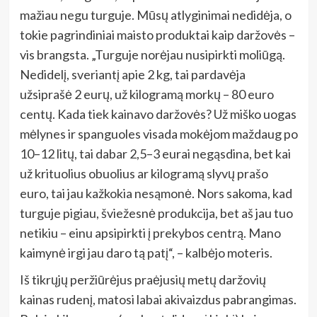
mažiau negu turguje. Mūsų atlyginimai nedidėja, o
tokie pagrindiniai maisto produktai kaip daržovės –
vis brangsta. „Turguje norėjau nusipirkti moliūgą.
Nedidelį, sveriantį apie 2 kg, tai pardavėja
užsiprašė 2 eurų, už kilogramą morkų – 80 euro
centų. Kada tiek kainavo daržovės? Už miško uogas
mėlynes ir spanguoles visada mokėjom maždaug po
10–12 litų, tai dabar 2,5–3 eurai negąsdina, bet kai
už krituolius obuolius ar kilogramą slyvų prašo
euro, tai jau kažkokia nesąmonė. Nors sakoma, kad
turguje pigiau, šviežesnė produkcija, bet aš jau tuo
netikiu – einu apsipirkti į prekybos centrą. Mano
kaimynė irgi jau daro tą patį“, – kalbėjo moteris.
Iš tikrųjų peržiūrėjus praėjusių metų daržovių
kainas rudenį, matosi labai akivaizdus pabrangimas.