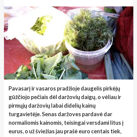
Pavasarį ir vasaros pradžioje daugelis pirkėjų
gūžčiojo pečiais dėl daržovių daigų, o vėliau ir
pirmųjų daržovių labai didelių kainų
turgavietėje. Senas daržoves pardavė dar
normaliomis kainomis, teisingai versdami litus į
eurus, o už šviežias jau prašė euro centais tiek,