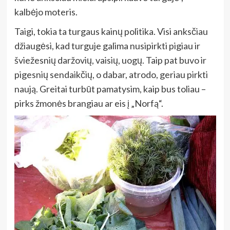
kalbėjo moteris.
Taigi, tokia ta turgaus kainų politika. Visi anksčiau
džiaugėsi, kad turguje galima nusipirkti pigiau ir
šviežesnių daržovių, vaisių, uogų. Taip pat buvo ir
pigesnių sendaikčių, o dabar, atrodo, geriau pirkti
naują. Greitai turbūt pamatysim, kaip bus toliau –
pirks žmonės brangiau ar eis į „Norfą“.