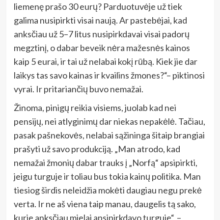
liemenę prašo 30 eurų? Parduotuvėje už tiek
galima nusipirkti visai naują. Ar pastebėjai, kad
anksčiau už 5–7 litus nusipirkdavai visai padorų
megztinį, o dabar beveik nėra mažesnės kainos
kaip 5 eurai, ir tai už nelabai kokį rūbą. Kiek jie dar
laikys tas savo kainas ir kvailins žmones?“– piktinosi
vyrai. Ir pritariančių buvo nemažai.
Žinoma, pinigų reikia visiems, juolab kad nei
pensijų, nei atlyginimų dar niekas nepakėlė. Tačiau,
pasak pašnekovės, nelabai sąžininga šitaip brangiai
prašyti už savo produkciją. „Man atrodo, kad
nemažai žmonių dabar trauks į „Norfą“ apsipirkti,
jeigu turguje ir toliau bus tokia kainų politika. Man
tiesiog širdis neleidžia mokėti daugiau negu prekė
verta. Ir ne aš viena taip manau, daugelis tą sako,
kurie anksčiau mielai apsipirkdavo turguje“, –