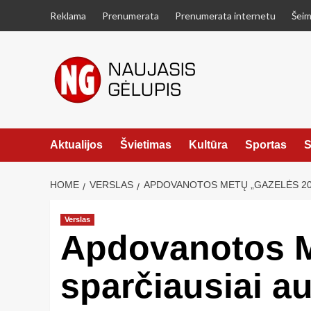
Skip
Reklama
Prenumerata
Prenumerata internetu
Šeim
to
content
Aktualijos
Švietimas
Kultūra
Sportas
S
HOME
VERSLAS
APDOVANOTOS METŲ „GAZELĖS 201
Verslas
Apdovanotos M
sparčiausiai 