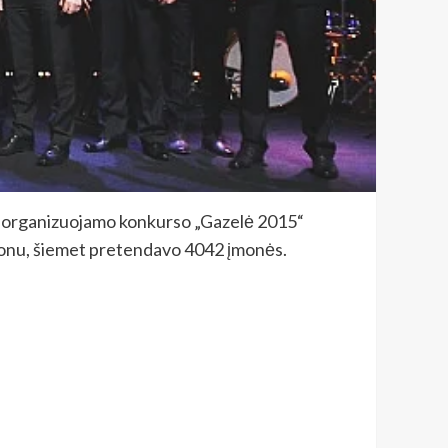
s” organizuojamo konkurso „Gazelė 2015“
 etalonu, šiemet pretendavo 4042 įmonės.