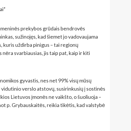
ai“
 didmeninės prekybos grūdais bendrovės
ninkas, sužinojęs, kad šiemet jo vadovaujama
, kuris uždirba pinigus – tai regionų
ra svarbiausias, jis taip pat, kaip ir kiti
ekonomikos gyvastis, nes net 99% visų mūsų
vidutinio verslo atstovų, susirinkusių į sostinės
kios Lietuvos įmonės ne vaikšto, o šuoliuoja –
anot p. Grybauskaitės, reikia tikėtis, kad valstybė