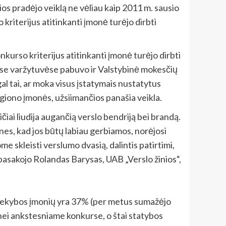
s pradėjo veiklą ne vėliau kaip 2011 m. sausio
 kriterijus atitinkanti įmonė turėjo dirbti
nkurso kriterijus atitinkanti įmonė turėjo dirbti
šiose varžytuvėse pabuvo ir Valstybinė mokesčių
l tai, ar moka visus įstatymais nustatytus
egiono įmonės, užsiimančios panašia veikla.
čiai liudija augančią verslo bendriją bei brandą.
nes, kad jos būtų labiau gerbiamos, norėjosi
 skleisti verslumo dvasią, dalintis patirtimi,
as, pasakojo Rolandas Barysas, UAB „Verslo žinios“,
 prekybos įmonių yra 37% (per metus sumažėjo
i ankstesniame konkurse, o štai statybos