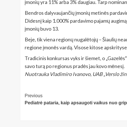
įmonių yra 11% arba 3% daugiau. Tarp nominant
Bendros dalyvaujančių įmonių metinės pardavimo
Didesnį kaip 1.000% pardavimo pajamų augimą pa
įmonių buvo 13.
Beje, tik viena regionų nugalėtojų – Šiaulių n
regione įmonės vardą. Visose kitose apskrityse š
Tradicinis konkursas vyks ir šiemet, o „Gazelės“
savo turą po regionus pradės jau kovo mėnesį.
Nuotrauka Vladimiro Ivanovo, UAB „Verslo žin
Post
Previous
Pediatrė pataria, kaip apsaugoti vaikus nuo gri
Navigation