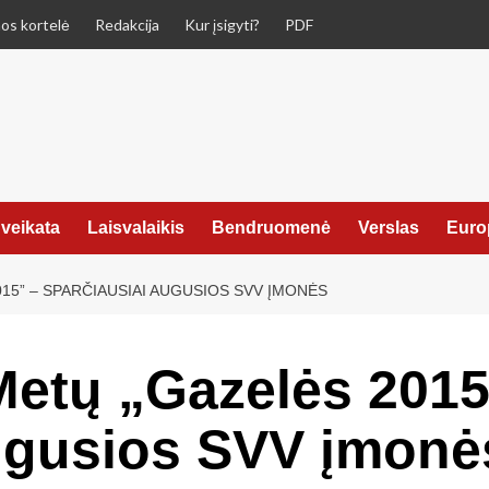
os kortelė
Redakcija
Kur įsigyti?
PDF
veikata
Laisvalaikis
Bendruomenė
Verslas
Euro
5” – SPARČIAUSIAI AUGUSIOS SVV ĮMONĖS
etų „Gazelės 2015
augusios SVV įmonė