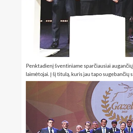
Penktadienį šventiniame sparčiausiai augančiųj
laimėtojai. Į šį titulą, kuris jau tapo sugebanči