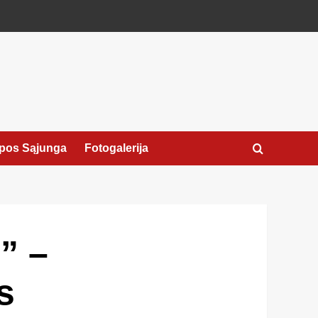
pos Sąjunga
Fotogalerija
” –
s