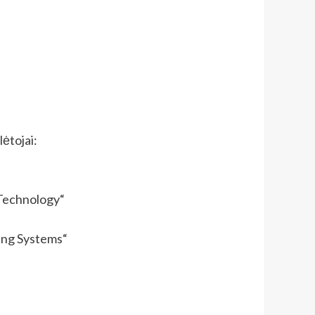
lėtojai:
 Technology“
ing Systems“