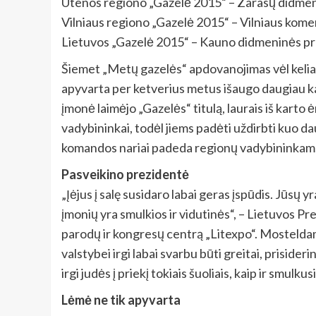
Utenos regiono „Gazelė 2015“ – Zarasų didme
Vilniaus regiono „Gazelė 2015“ – Vilniaus komer
Lietuvos „Gazelė 2015“ – Kauno didmeninės p
Šiemet „Metų gazelės“ apdovanojimas vėl kelia
apyvarta per ketverius metus išaugo daugiau ka
įmonė laimėjo „Gazelės“ titulą, laurais iš karto
vadybininkai, todėl jiems padėti uždirbti kuo dau
komandos nariai padeda regionų vadybininkams,
Pasveikino prezidentė
„Įėjus į salę susidaro labai geras įspūdis. Jūsų
įmonių yra smulkios ir vidutinės“, – Lietuvos Pr
parodų ir kongresų centrą „Litexpo“. Mosteldama
valstybei irgi labai svarbu būti greitai, prisider
irgi judės į priekį tokiais šuoliais, kaip ir smulkus
Lėmė ne tik apyvarta