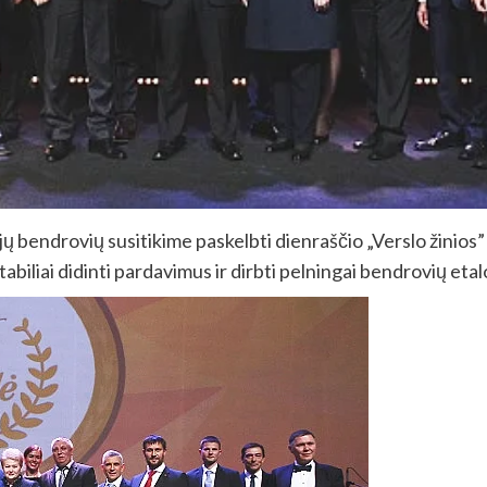
ų bendrovių susitikime paskelbti dienraščio „Verslo žinio
ų stabiliai didinti pardavimus ir dirbti pelningai bendrovių