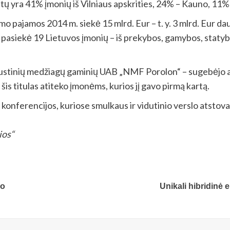
ų yra 41% įmonių iš Vilniaus apskrities, 24% – Kauno, 11%
 pajamos 2014 m. siekė 15 mlrd. Eur – t. y. 3 mlrd. Eur dau
siekė 19 Lietuvos įmonių – iš prekybos, gamybos, statybos
eaustinių medžiagų gaminių UAB „NMF Porolon“ – sugebėjo an
is titulas atiteko įmonėms, kurios jį gavo pirmą kartą.
 konferencijos, kuriose smulkaus ir vidutinio verslo atstova
ios“
po
Unikali hibridinė