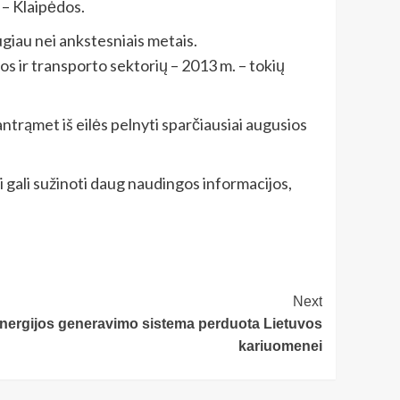
 – Klaipėdos.
giau nei ankstesniais metais.
 ir transporto sektorių – 2013 m. – tokių
trąmet iš eilės pelnyti sparčiausiai augusios
i gali sužinoti daug naudingos informacijos,
Next
 energijos generavimo sistema perduota Lietuvos
kariuomenei