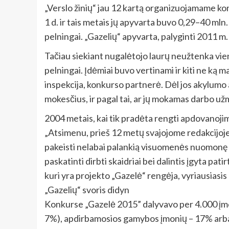
„Verslo žinių“ jau 12 kartą organizuojamame ko
1 d. ir tais metais jų apyvarta buvo 0,29–40 mln.
pelningai. „Gazelių“ apyvarta, palyginti 2011 m
Tačiau siekiant nugalėtojo laurų neužtenka vien 
pelningai. Įdėmiai buvo vertinami ir kiti ne ką 
inspekcija, konkurso partnerė. Dėl jos akylumo 
mokesčius, ir pagal tai, ar jų mokamas darbo už
2004 metais, kai tik pradėta rengti apdovanojimu
„Atsimenu, prieš 12 metų svajojome redakcijoje,
pakeisti nelabai palankią visuomenės nuomonę į 
paskatinti dirbti skaidriai bei dalintis įgyta pat
kuri yra projekto „Gazelė“ rengėja, vyriausiasis
„Gazelių“ svoris didyn
Konkurse „Gazelė 2015” dalyvavo per 4.000 įmo
7%), apdirbamosios gamybos įmonių – 17% arba