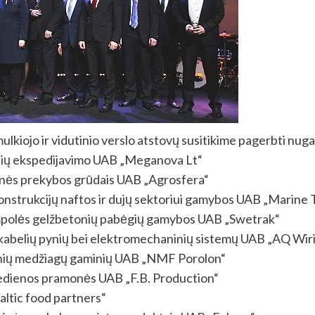
lkiojo ir vidutinio verslo atstovų susitikime pagerbti nuga
inių ekspedijavimo UAB „Meganova Lt“
nės prekybos grūdais UAB „Agrosfera“
onstrukcijų naftos ir dujų sektoriui gamybos UAB „Marine
mpolės gelžbetonių pabėgių gamybos UAB „Swetrak“
kabelių pynių bei elektromechaninių sistemų UAB „AQ Wir
stinių medžiagų gaminių UAB „NMF Porolon“
edienos pramonės UAB „F.B. Production“
altic food partners“