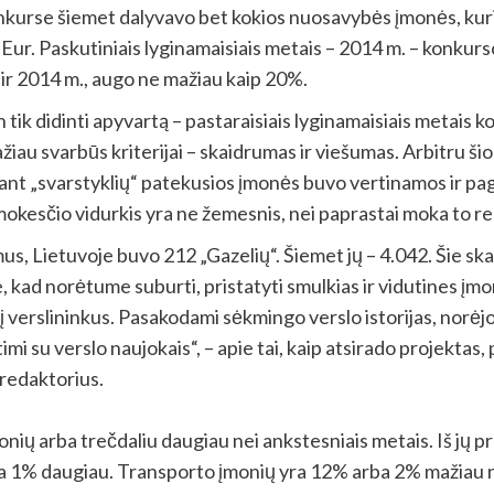
nkurse šiemet dalyvavo bet kokios nuosavybės įmonės, kurio
 Eur. Paskutiniais lyginamaisiais metais – 2014 m. – konkurso
. ir 2014 m., augo ne mažiau kaip 20%.
tik didinti apyvartą – pastaraisiais lyginamaisiais metais ko
mažiau svarbūs kriterijai – skaidrumas ir viešumas. Arbitru 
ant „svarstyklių“ patekusios įmonės buvo vertinamos ir paga
mokesčio vidurkis yra ne žemesnis, nei paprastai moka to r
s, Lietuvoje buvo 212 „Gazelių“. Šiemet jų – 4.042. Šie skai
 kad norėtume suburti, pristatyti smulkias ir vidutines įmo
verslininkus. Pasakodami sėkmingo verslo istorijas, norėjome
irtimi su verslo naujokais“, – apie tai, kaip atsirado projekt
 redaktorius.
nių arba trečdaliu daugiau nei ankstesniais metais. Iš jų
 1% daugiau. Transporto įmonių yra 12% arba 2% mažiau ne