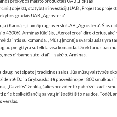
ninės prekybos maisto produktais UAB „Foksas“
cinių objektų statybų ir investicijų UAB „Projestos projekt
rekybos grūdais UAB „Agrosfera“
uja į Kauną – jį laimėjo agroverslo UAB „Agrosfera“. Šios
ip 4300%. Arminas Kildišis, „Agrosferos“ direktorius, akci
 ėmė dalintis su komanda. „Mūsų įmonėje svarbiausias yra tas
giau pinigų yra sutelkta visa komanda. Direktorius pas mus nė
 mes dirbame sutelktai“, – sakė p. Arminas.
 yra daug, netelpate į tradicines sales. Jūs mūsų valstybės 
ezidentė Dalia Grybauskaitė pasveikino per 800 smulkaus ir 
 į „Gazelės“ ženklą, šalies prezidentė pabrėžė, kad ir smul
inti prie besikeičiančių sąlygų ir išpešti iš to naudos. Todėl, 
is verslas.