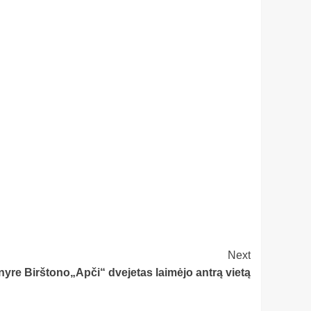
Next
nyre Birštono„Apči“ dvejetas laimėjo antrą vietą