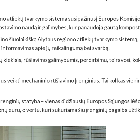
o atliekų tvarkymo sistema susipažinusį Europos Komisijos a
ostavimo naudą ir galimybes, kur panaudoja gautą kompost
ino šiuolaikišką Alytaus regiono atliekų tvarkymo sistemą, k
ų informavimas apie jų reikalingumą bei svarbą.
 kiekiais, rūšiavimo galimybėmis, perdirbimu, teiravosi, ko
us veikti mechaninio rūšiavimo įrenginius. Tai kol kas vienin
įrenginių statyba – vienas didžiausių Europos Sąjungos lė
nų eurų, o vertė, kuri sukuriama šių įrenginių pagalba užti