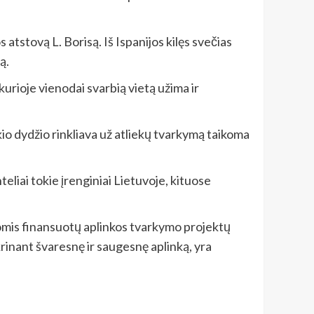
tstovą L. Borisą. Iš Ispanijos kilęs svečias
ą.
urioje vienodai svarbią vietą užima ir
kio dydžio rinkliava už atliekų tvarkymą taikoma
teliai tokie įrenginiai Lietuvoje, kituose
šomis finansuotų aplinkos tvarkymo projektų
krinant švaresnę ir saugesnę aplinką, yra