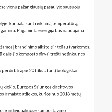
Juose vienu pažangiausių pasaulyje sausuoju
elyje, kur palaikant reikiamą temperatūrą,
i gaminti. Pagaminta energija bus naudojama
žamos į brandinimo aikštelę ir toliau tvarkomos,
dalis šio komposto dirvai tręšti netinka, nes
perdirbti apie 20 tūkst. tonų biologiškai
ekų kiekio. Europos Sąjungos direktyvos
mos ir maisto atliekos, kurios nuo 2018 metų
tuose individualiuose kompostavimo