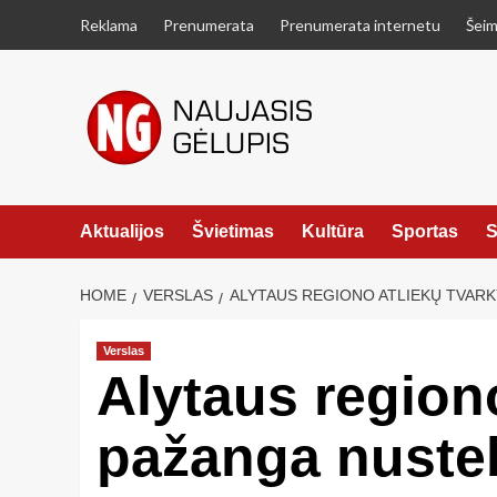
Skip
Reklama
Prenumerata
Prenumerata internetu
Šeim
to
content
Aktualijos
Švietimas
Kultūra
Sportas
S
HOME
VERSLAS
ALYTAUS REGIONO ATLIEKŲ TVAR
Verslas
Alytaus region
pažanga nuste