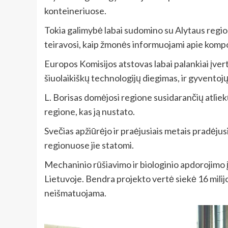
konteineriuose.
Tokia galimybė labai sudomino su Alytaus region
teiravosi, kaip žmonės informuojami apie komp
Europos Komisijos atstovas labai palankiai įvert
šiuolaikiškų technologijų diegimas, ir gyventoj
L. Borisas domėjosi regione susidarančių atliekų
regione, kas ją nustato.
Svečias apžiūrėjo ir praėjusiais metais pradėjusi
regionuose jie statomi.
Mechaninio rūšiavimo ir biologinio apdorojimo 
Lietuvoje. Bendra projekto vertė siekė 16 milijo
neišmatuojama.