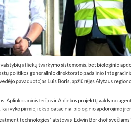
valstybių atliekų tvarkymo sistemomis, bet biologinio apdor
tų politikos generalinio direktorato padalinio Integraciniam
s vedėjo pavaduotojas Luis Boris, apžiūrėjęs Alytaus region
s, Aplinkos ministerijos ir Aplinkos projektų valdymo agen
kai vyko pirmieji eksploataciniai biologinio apdorojimo įr
atment technologies“ atstovas Edwin Berkhof svečiams iš