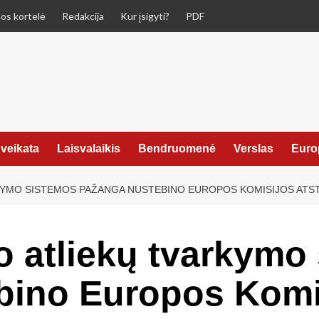
os kortelė
Redakcija
Kur įsigyti?
PDF
veikata
Laisvalaikis
Bendruomenė
Verslas
Euro
KYMO SISTEMOS PAŽANGA NUSTEBINO EUROPOS KOMISIJOS ATS
o atliekų tvarkymo
bino Europos Komis