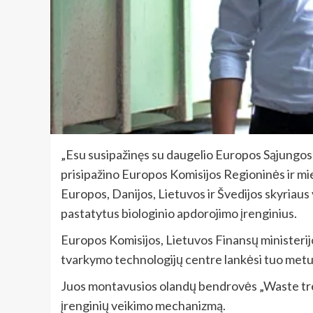
„Esu susipažinęs su daugelio Europos Sąjungos 
prisipažino Europos Komisijos Regioninės ir mies
Europos, Danijos, Lietuvos ir Švedijos skyriau
pastatytus biologinio apdorojimo įrenginius.
Europos Komisijos, Lietuvos Finansų ministerijo
tvarkymo technologijų centre lankėsi tuo metu, 
Juos montavusios olandų bendrovės „Waste tre
įrenginių veikimo mechanizmą.