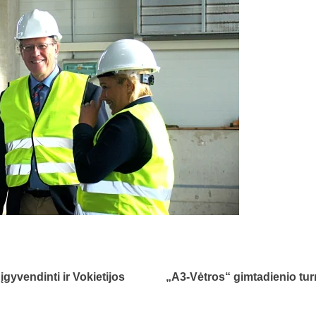
gyvendinti ir Vokietijos
„A3-Vėtros“ gimtadienio tur