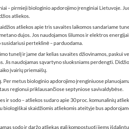
ai – pirmieji biologinio apdorojimo įrenginiai Lietuvoje. 
žios atliekos.
kaidžios atliekos apie tris savaites laikomos sandariame tun
metano dujos. Jos naudojamos šilumos ir elektros energija
o susidariusi perteklinė – parduodama.
 tunelį ir jame dar kelias savaites džiovinamos, paskui ve
 Jis naudojamas sąvartyno sluoksniams perdengti. Didžioji 
aiko įvairių priemaišų.
. Per metus biologinio apdorojimo įrenginiuose planuojama 
lytaus regionui priklausančiose septyniose savivaldybėse.
ies ir sodo – atliekos sudaro apie 30 proc. komunalinių atli
su biologiškai skaidžiomis atliekomis ateityje bus apdoroja
mas sodo ir daržo atliekas gali kompostuoti jiems išdalin