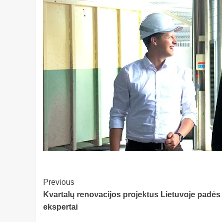
Post
Previous
Kvartalų renovacijos projektus Lietuvoje padės į
Navigation
ekspertai