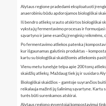
Alytaus regione pradedami eksploatuoti įrengini
anaerobiniu būdu apdorojamos biologiškai skaid
Iš bendro atliekų srauto atskirtos biologiškai s
vyksta jų fermentavimo procesas ir formuojasi 
sąvartyno ir jame esančių įrenginių reikmėms, 
Po fermentavimo atliekos patenka į kompostavimo
kur išgaunamas galutinis produktas – kompostas.
kartu su biologiškai skaidžiomis atliekomis pasit
Vienu metu tunelyje telpa apie 200 tonų atliekų
skaidžių atliekų. Maždaug tiek jų ir susidaro A
Biologiškai skaidžios – gamtoje suyrančios buit
reikalauja mažinti jų šalinimą sąvartyne. Kartu 
turės būti surenkamos atskirai.
Alytaus regiono gyventojai kompostavimui tinka