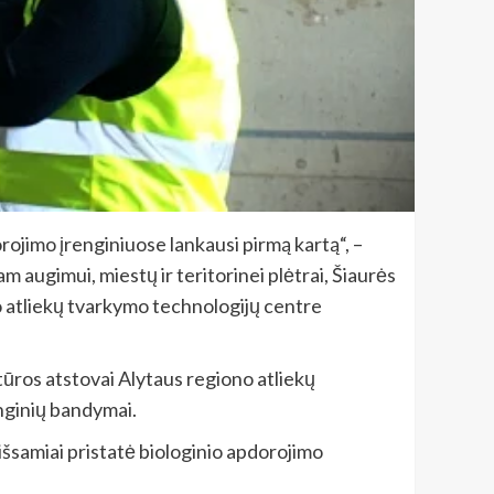
ojimo įrenginiuose lankausi pirmą kartą“, –
 augimui, miestų ir teritorinei plėtrai, Šiaurės
o atliekų tvarkymo technologijų centre
tūros atstovai Alytaus regiono atliekų
enginių bandymai.
samiai pristatė biologinio apdorojimo