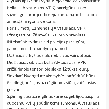
Alytaus apskrities vyriausiojo policijos komisariato
(toliau – Alytaus aps. VPK) pareigūnai savo
sąžiningu darbu įrodo nepakantumą neteisėtoms
ar nesąžiningoms veikoms.
Per šių metų 11 mėnesių Alytaus aps. VPK
užregistruoti 78 atvejai, kai buvo pradėtas
ikiteisminis tyrimas dėl policijos pareigūnų
papirkimo arba bandymų papirkti.
Dažniausiai kyšius siūlo neblaivūs vairuotojai.
Didžiausias siūlytas kyšis Alytaus aps. VPK
prižiūrimoje teritorijoje siekė 12 tūkst. eurų.
Siekdami išvengti atsakomybės, pažeidėjai būna
išradingi, policijos pareigūnams siūlo įvairiausias
gėrybes.
Sąžiningiausi pareigūnai, kurie sugebėjo atsispirti
duodamų kyšių įspūdingoms sumoms, Alytaus aps.