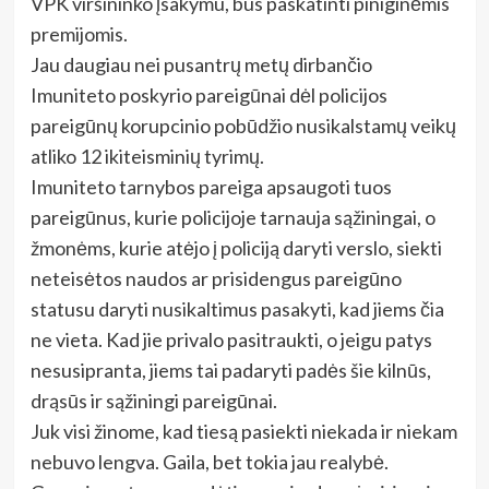
VPK viršininko įsakymu, bus paskatinti piniginėmis
premijomis.
Jau daugiau nei pusantrų metų dirbančio
Imuniteto poskyrio pareigūnai dėl policijos
pareigūnų korupcinio pobūdžio nusikalstamų veikų
atliko 12 ikiteisminių tyrimų.
Imuniteto tarnybos pareiga apsaugoti tuos
pareigūnus, kurie policijoje tarnauja sąžiningai, o
žmonėms, kurie atėjo į policiją daryti verslo, siekti
neteisėtos naudos ar prisidengus pareigūno
statusu daryti nusikaltimus pasakyti, kad jiems čia
ne vieta. Kad jie privalo pasitraukti, o jeigu patys
nesusipranta, jiems tai padaryti padės šie kilnūs,
drąsūs ir sąžiningi pareigūnai.
Juk visi žinome, kad tiesą pasiekti niekada ir niekam
nebuvo lengva. Gaila, bet tokia jau realybė.