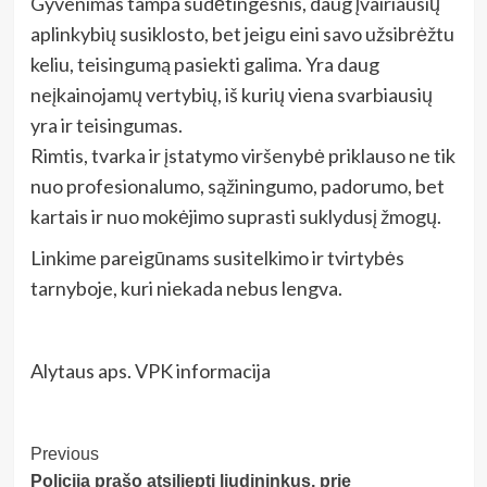
Gyvenimas tampa sudėtingesnis, daug įvairiausių
aplinkybių susiklosto, bet jeigu eini savo užsibrėžtu
keliu, teisingumą pasiekti galima. Yra daug
neįkainojamų vertybių, iš kurių viena svarbiausių
yra ir teisingumas.
Rimtis, tvarka ir įstatymo viršenybė priklauso ne tik
nuo profesionalumo, sąžiningumo, padorumo, bet
kartais ir nuo mokėjimo suprasti suklydusį žmogų.
Linkime pareigūnams susitelkimo ir tvirtybės
tarnyboje, kuri niekada nebus lengva.
Alytaus aps. VPK informacija
Post
Previous
Policija prašo atsiliepti liudininkus, prie