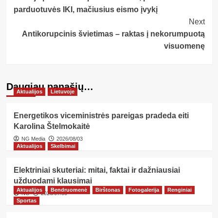
Navigation
parduotuvės IKI, mačiusius eismo įvykį
Next
Antikorupcinis švietimas – raktas į nekorumpuotą
visuomenę
Daugiau panašių…
Aktualijos
Lietuvoje
Energetikos viceministrės pareigas pradeda eiti
Karolina Štelmokaitė
NG Media
2026/08/03
Aktualijos
Skelbimai
Elektriniai skuteriai: mitai, faktai ir dažniausiai
užduodami klausimai
Aktualijos
Bendruomenė
Birštonas
Fotogalerija
Renginiai
NG
2026/07/30
Sportas