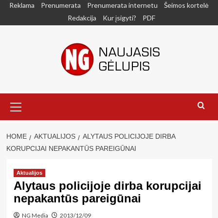
Skip
Reklama
Prenumerata
Prenumerata internetu
Šeimos kortelė
to
Redakcija
Kur įsigyti?
PDF
content
Primary
Menu
HOME
AKTUALIJOS
ALYTAUS POLICIJOJE DIRBA
KORUPCIJAI NEPAKANTŪS PAREIGŪNAI
Aktualijos
Alytaus policijoje dirba korupcijai
nepakantūs pareigūnai
NG Media
2013/12/09