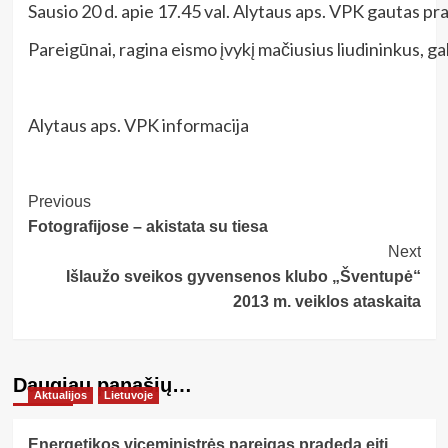
Sausio 20 d. apie 17.45 val. Alytaus aps. VPK gautas pra
Pareigūnai, ragina eismo įvykį mačiusius liudininkus, ga
Alytaus aps. VPK informacija
Post
Previous
Fotografijose – akistata su tiesa
Navigation
Next
Išlaužo sveikos gyvensenos klubo „Šventupė“
2013 m. veiklos ataskaita
Daugiau panašių…
Aktualijos
Lietuvoje
Energetikos viceministrės pareigas pradeda eiti