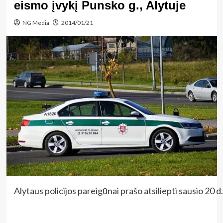
eismo įvykį Punsko g., Alytuje
NG Media
2014/01/21
Alytaus policijos pareigūnai prašo atsiliepti sausio 20 d