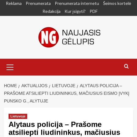
Skip
Reklama
Prenumerata
Prenumerata internetu
Šeimos kortelė
to
Redakcija
Kur įsigyti?
PDF
content
Primary
Menu
HOME
AKTUALIJOS
LIETUVOJE
ALYTAUS POLICIJA –
PRAŠOME ATSILIEPTI LIUDININKUS, MAČIUSIUS EISMO ĮVYKĮ
PUNSKO G., ALYTUJE
Lietuvoje
Alytaus policija – Prašome
atsiliepti liudininkus, mačiusius