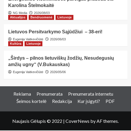
Karolina Štelmokaitė
NG Media
2026/08/03
Aktualijos
Bendruomenė
Lietuvoje
Lietuvos Persitvarkymo Sąjūdžiui – 38-eri!
Eugenija Vaitkevičiūtė
2026/06/03
Kultūra
Lietuvoje
„Širdys – pilnos lietuviškų žodžių, Nesudegusių
amžių ugny“ (V.Bukauskas)
Eugenija Vaitkevičiūtė
2026/05/06
Reklama
Prenumerata
Prenumerata internetu
Šeimos kortelė
Redakcija
Kur įsigyti?
PDF
Naujasis Gėlupis © 2022
|
CoverNews
by AF themes.