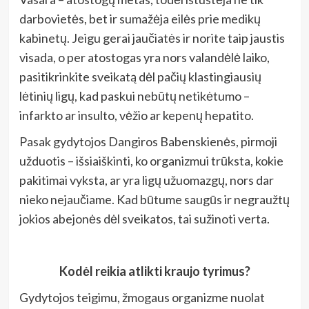
darbovietės, bet ir sumažėja eilės prie medikų
kabinetų. Jeigu gerai jaučiatės ir norite taip jaustis
visada, o per atostogas yra nors valandėlė laiko,
pasitikrinkite sveikatą dėl pačių klastingiausių
lėtinių ligų, kad paskui nebūtų netikėtumo –
infarkto ar insulto, vėžio ar kepenų hepatito.
Pasak gydytojos Dangiros Babenskienės, pirmoji
užduotis – išsiaiškinti, ko organizmui trūksta, kokie
pakitimai vyksta, ar yra ligų užuomazgų, nors dar
nieko nejaučiame. Kad būtume saugūs ir negraužtų
jokios abejonės dėl sveikatos, tai sužinoti verta.
Kodėl reikia atlikti kraujo tyrimus?
Gydytojos teigimu, žmogaus organizme nuolat