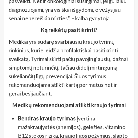
pasveikti. Net ir onkologiniai susirgimai, jeigu laiku
diagnozuojami, yra visiškai išgydomi, o vėžys jau
senai nebereiškia mirties“, – kalba gydytoja.
Ką reikėtų pasitikrinti?
Medikai yra sudarę svarbiausių kraujo tyrimų
rinkinius, kurie leidžia profilaktiškai pasitikrinti
sveikatą. Tyrimai skirti pačių pavojingiausių, dažnai
simptomų neturinčių, tačiau didelį mirtingumą
sukeliančių ligų prevencijai. Šiuos tyrimus
rekomenduojama atlikti kartą per metus net ir
gerai besijaučiant.
Medikų rekomenduojami atlikti kraujo tyrimai
Bendras kraujo tyrimas
įvertina
mažakraujystės (anemijos), geležies, vitamino
B12 stokos riziką, kraujo ligos požymius, slapto