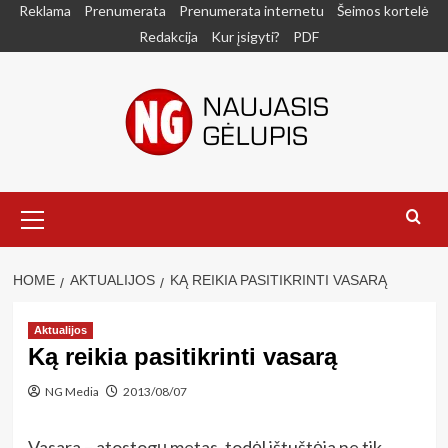
Skip
Reklama
Prenumerata
Prenumerata internetu
Šeimos kortelė
to
Redakcija
Kur įsigyti?
PDF
content
Primary
Menu
HOME
AKTUALIJOS
KĄ REIKIA PASITIKRINTI VASARĄ
Aktualijos
Ką reikia pasitikrinti vasarą
NG Media
2013/08/07
Vasara – atostogų metas, todėl ištuštėja ne tik