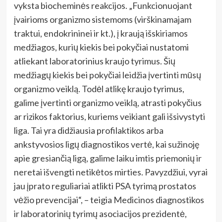
vyksta biocheminės reakcijos. „Funkcionuojant
įvairioms organizmo sistemoms (virškinamajam
traktui, endokrininei ir kt.), į kraują išskiriamos
medžiagos, kurių kiekis bei pokyčiai nustatomi
atliekant laboratorinius kraujo tyrimus. Šių
medžiagų kiekis bei pokyčiai leidžia įvertinti mūsų
organizmo veiklą. Todėl atlikę kraujo tyrimus,
galime įvertinti organizmo veiklą, atrasti pokyčius
ar rizikos faktorius, kuriems veikiant gali išsivystyti
liga. Tai yra didžiausia profilaktikos arba
ankstyvosios ligų diagnostikos vertė, kai sužinoję
apie gresiančią ligą, galime laiku imtis priemonių ir
neretai išvengti netikėtos mirties. Pavyzdžiui, vyrai
jau įprato reguliariai atlikti PSA tyrimą prostatos
vėžio prevencijai“, – teigia Medicinos diagnostikos
ir laboratorinių tyrimų asociacijos prezidentė,