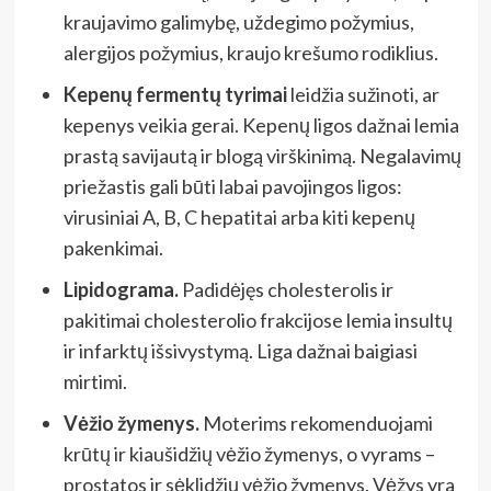
kraujavimo galimybę, uždegimo požymius,
alergijos požymius, kraujo krešumo rodiklius.
Kepenų fermentų tyrimai
leidžia sužinoti, ar
kepenys veikia gerai. Kepenų ligos dažnai lemia
prastą savijautą ir blogą virškinimą. Negalavimų
priežastis gali būti labai pavojingos ligos:
virusiniai A, B, C hepatitai arba kiti kepenų
pakenkimai.
Lipidograma.
Padidėjęs cholesterolis ir
pakitimai cholesterolio frakcijose lemia insultų
ir infarktų išsivystymą. Liga dažnai baigiasi
mirtimi.
Vėžio žymenys.
Moterims rekomenduojami
krūtų ir kiaušidžių vėžio žymenys, o vyrams –
prostatos ir sėklidžių vėžio žymenys. Vėžys yra