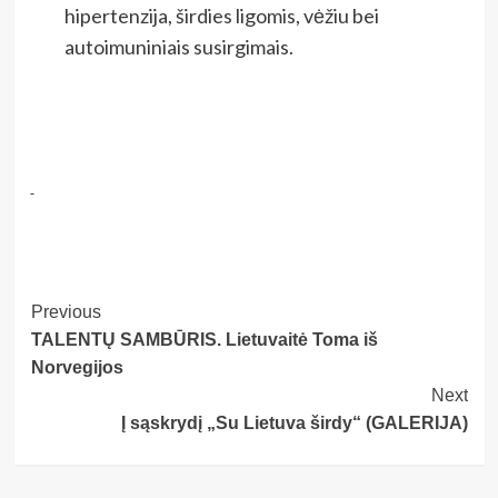
hipertenzija, širdies ligomis, vėžiu bei
autoimuniniais susirgimais.
Post
Previous
TALENTŲ SAMBŪRIS. Lietuvaitė Toma iš
Navigation
Norvegijos
Next
Į sąskrydį „Su Lietuva širdy“ (GALERIJA)