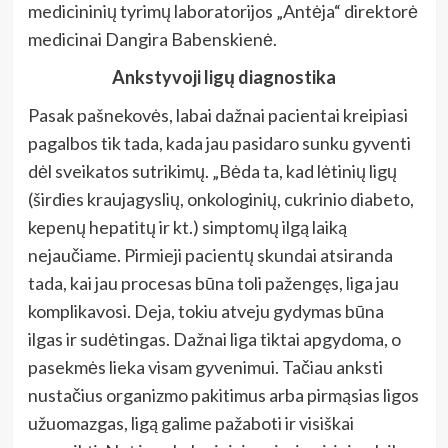
medicininių tyrimų laboratorijos „Antėja“ direktorė
medicinai Dangira Babenskienė.
Ankstyvoji ligų diagnostika
Pasak pašnekovės, labai dažnai pacientai kreipiasi
pagalbos tik tada, kada jau pasidaro sunku gyventi
dėl sveikatos sutrikimų. „Bėda ta, kad lėtinių ligų
(širdies kraujagyslių, onkologinių, cukrinio diabeto,
kepenų hepatitų ir kt.) simptomų ilgą laiką
nejaučiame. Pirmieji pacientų skundai atsiranda
tada, kai jau procesas būna toli pažengęs, liga jau
komplikavosi. Deja, tokiu atveju gydymas būna
ilgas ir sudėtingas. Dažnai liga tiktai apgydoma, o
pasekmės lieka visam gyvenimui. Tačiau anksti
nustačius organizmo pakitimus arba pirmąsias ligos
užuomazgas, ligą galime pažaboti ir visiškai