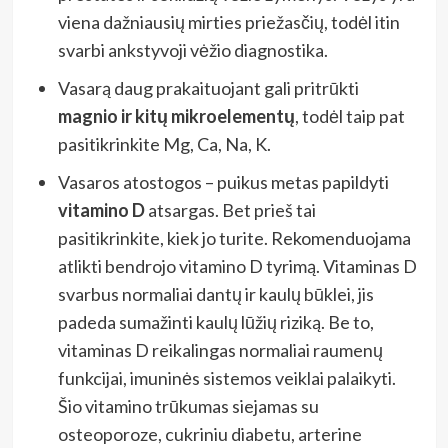
viena dažniausių mirties priežasčių, todėl itin
svarbi ankstyvoji vėžio diagnostika.
Vasarą daug prakaituojant gali pritrūkti
magnio ir kitų mikroelementų
, todėl taip pat
pasitikrinkite Mg, Ca, Na, K.
Vasaros atostogos – puikus metas papildyti
vitamino D
atsargas. Bet prieš tai
pasitikrinkite, kiek jo turite. Rekomenduojama
atlikti bendrojo vitamino D tyrimą. Vitaminas D
svarbus normaliai dantų ir kaulų būklei, jis
padeda sumažinti kaulų lūžių riziką. Be to,
vitaminas D reikalingas normaliai raumenų
funkcijai, imuninės sistemos veiklai palaikyti.
Šio vitamino trūkumas siejamas su
osteoporoze, cukriniu diabetu, arterine