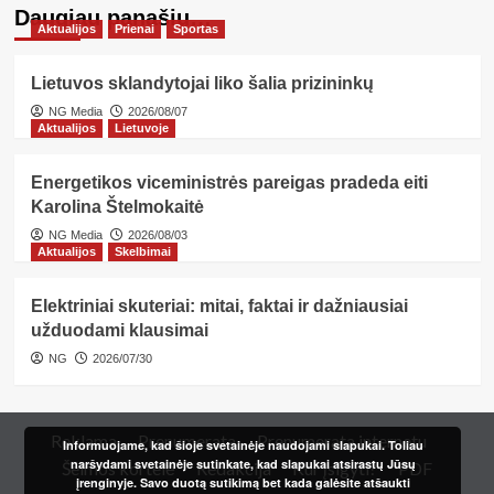
Daugiau panašių…
Aktualijos
Prienai
Sportas
Lietuvos sklandytojai liko šalia prizininkų
NG Media
2026/08/07
Aktualijos
Lietuvoje
Energetikos viceministrės pareigas pradeda eiti
Karolina Štelmokaitė
NG Media
2026/08/03
Aktualijos
Skelbimai
Elektriniai skuteriai: mitai, faktai ir dažniausiai
užduodami klausimai
NG
2026/07/30
Reklama
Prenumerata
Prenumerata internetu
Informuojame, kad šioje svetainėje naudojami slapukai. Toliau
naršydami svetainėje sutinkate, kad slapukai atsirastų Jūsų
Šeimos kortelė
Redakcija
Kur įsigyti?
PDF
įrenginyje. Savo duotą sutikimą bet kada galėsite atšaukti