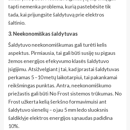
tapti nemenka problema, kurią pastebėsite tik
tada, kai prijungsite šaldytuvą prie elektros
šaltinio.
3. Neekonomiškas šaldytuvas
Šaldytuvo neekonomiškumas gali turėti kelis
aspektus. Pirmiausia, tai gali būti susiję su pigaus
žemos energijos efekyvumo klasės šaldytuvo
įsigijimu. Atsižvelgiant į tai, kad įprastai šaldytuvas
perkamas 5 –10 metų laikotarpiui, tai pakankamai
reikšmingas punktas. Antra, neekonomiškumo
priežastis gali būti No Frost sistemos trūkumas. No
Frost užkerta kelią šerkšno formavimuisi ant
šaldytuvo sienelių – o jau 5 mm ledo sluoksnis
šaldiklyje elektros energijos sąnaudas padidina
10%.