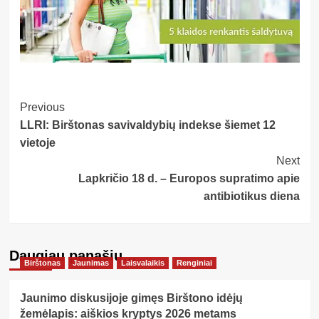
Post
Previous
LLRI: Birštonas savivaldybių indekse šiemet 12
Navigation
vietoje
Next
Lapkričio 18 d. – Europos supratimo apie
antibiotikus diena
Daugiau panašių…
Birštonas
Jaunimas
Laisvalaikis
Renginiai
Jaunimo diskusijoje gimęs Birštono idėjų
žemėlapis: aiškios kryptys 2026 metams