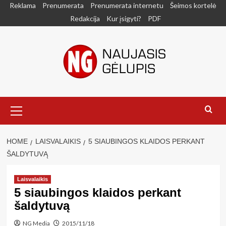
Skip
Reklama
Prenumerata
Prenumerata internetu
Šeimos kortelė
to
Redakcija
Kur įsigyti?
PDF
content
Primary
Menu
HOME
LAISVALAIKIS
5 SIAUBINGOS KLAIDOS PERKANT
ŠALDYTUVĄ
Laisvalaikis
5 siaubingos klaidos perkant
šaldytuvą
NG Media
2015/11/18