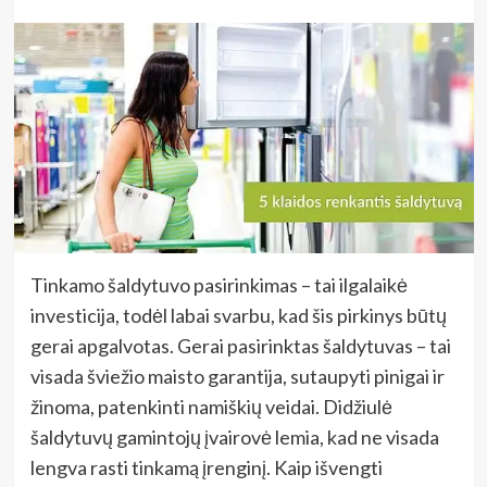
Tinkamo šaldytuvo pasirinkimas – tai ilgalaikė
investicija, todėl labai svarbu, kad šis pirkinys būtų
gerai apgalvotas. Gerai pasirinktas šaldytuvas – tai
visada šviežio maisto garantija, sutaupyti pinigai ir
žinoma, patenkinti namiškių veidai. Didžiulė
šaldytuvų gamintojų įvairovė lemia, kad ne visada
lengva rasti tinkamą įrenginį. Kaip išvengti