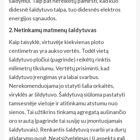
šaldymui. Taip pat nereikėtų pamiršti, kad kuo
didesnė šaldytuvo talpa, tuo didesnės elektros
energijos sąnaudos.
2. Netinkamų matmenų šaldytuvas
Kaip taisyklė, virtuvėje kiekvienas ploto
centimetras yra aukso vertės. Todėl vietą
šaldytuvo pločiui (pagrinde) reikėtų rinktis
milimetrų tikslumu. Vertėtų prisiminti, kad
šaldytuvo įrengimas yra labai svarbus.
Nerekomenduojama jo statyti šalia orkaitės,
viryklės ar šildytuvo. Šaldytuvą siūloma pastatyti
tamsesnėje vietoje ir atitinkamu atstumu nuo
sienos. Tai užtikrins tinkamą agregatą aušinančio
oro srautą (pagrinde tai susiję su įmontuojamais
šaldytuvais). Renkantis šaldytuvą svarbi yra durų
atidarymo pusė. Neatsižvelgimas į šį aspektą gali