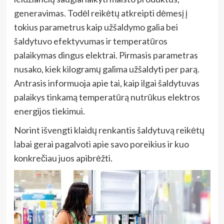
generavimas. Todėl reikėtų atkreipti dėmesį į
tokius parametrus kaip užšaldymo galia bei
šaldytuvo efektyvumas ir temperatūros
palaikymas dingus elektrai. Pirmasis parametras
nusako, kiek kilogramų galima užšaldyti per parą.
Antrasis informuoja apie tai, kaip ilgai šaldytuvas
palaikys tinkamą temperatūrą nutrūkus elektros
energijos tiekimui.
Norint išvengti klaidų renkantis šaldytuvą reikėtų
labai gerai pagalvoti apie savo poreikius ir kuo
konkrečiau juos apibrėžti.