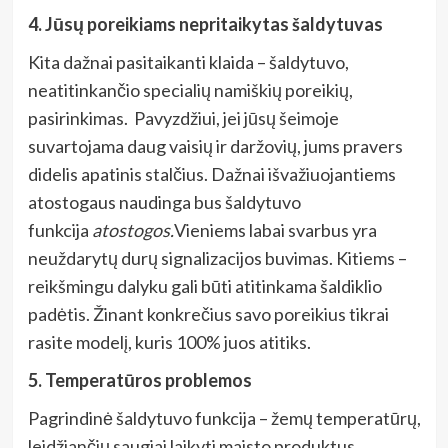
4. Jūsų poreikiams nepritaikytas šaldytuvas
Kita dažnai pasitaikanti klaida – šaldytuvo,
neatitinkančio specialių namiškių poreikių,
pasirinkimas. Pavyzdžiui, jei jūsų šeimoje
suvartojama daug vaisių ir daržovių, jums pravers
didelis apatinis stalčius. Dažnai išvažiuojantiems
atostogaus naudinga bus šaldytuvo
funkcija
atostogos.
Vieniems labai svarbus yra
neuždarytų durų signalizacijos buvimas. Kitiems –
reikšmingu dalyku gali būti atitinkama šaldiklio
padėtis. Žinant konkrečius savo poreikius tikrai
rasite modelį, kuris 100% juos atitiks.
5. Temperatūros problemos
Pagrindinė šaldytuvo funkcija – žemų temperatūrų,
leidžiančių saugiai laikyti maisto produktus,