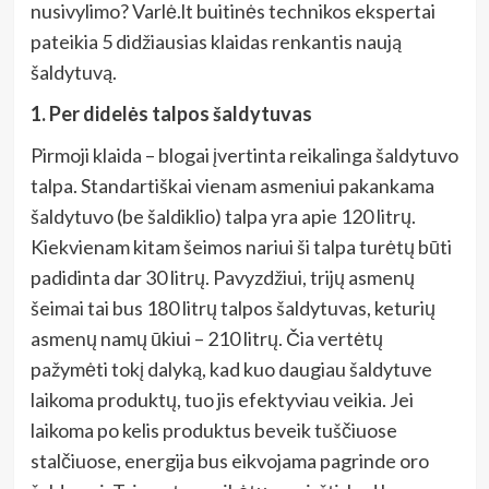
nusivylimo? Varlė.lt buitinės technikos ekspertai
pateikia 5 didžiausias klaidas renkantis naują
šaldytuvą.
1. Per didelės talpos šaldytuvas
Pirmoji klaida – blogai įvertinta reikalinga šaldytuvo
talpa. Standartiškai vienam asmeniui pakankama
šaldytuvo (be šaldiklio) talpa yra apie 120 litrų.
Kiekvienam kitam šeimos nariui ši talpa turėtų būti
padidinta dar 30 litrų. Pavyzdžiui, trijų asmenų
šeimai tai bus 180 litrų talpos šaldytuvas, keturių
asmenų namų ūkiui – 210 litrų. Čia vertėtų
pažymėti tokį dalyką, kad kuo daugiau šaldytuve
laikoma produktų, tuo jis efektyviau veikia. Jei
laikoma po kelis produktus beveik tuščiuose
stalčiuose, energija bus eikvojama pagrinde oro