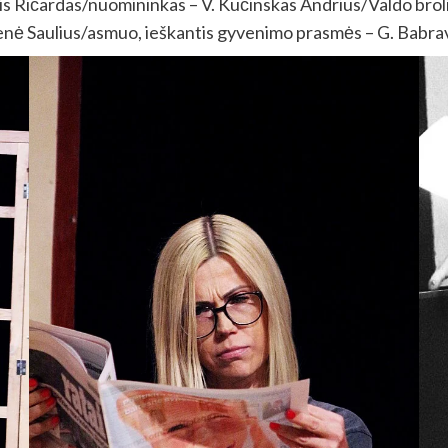
is Ričardas/nuomininkas – V. Kučinskas Andrius/Valdo brolis
nė Saulius/asmuo, ieškantis gyvenimo prasmės – G. Babrav