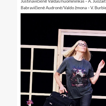
Justinavičienė Valdas/nuomininkas – A. Juozait
Babravičienė Audronė/Valdo žmona – V. Burbie