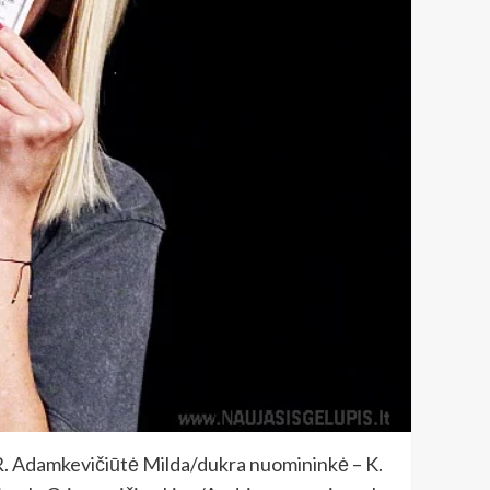
R. Adamkevičiūtė Milda/dukra nuomininkė – K.