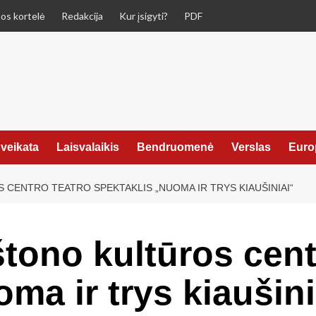
os kortelė
Redakcija
Kur įsigyti?
PDF
veikata
Laisvalaikis
Bendruomenė
Verslas
Euro
 CENTRO TEATRO SPEKTAKLIS „NUOMA IR TRYS KIAUŠINIAI“
štono kultūros cent
ma ir trys kiaušini