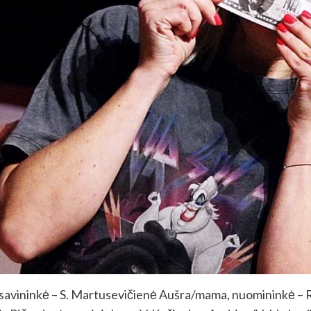
 savininkė – S. Martusevičienė Aušra/mama, nuomininkė – 