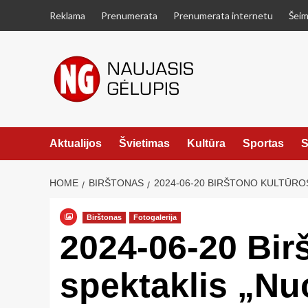
Skip
Reklama
Prenumerata
Prenumerata internetu
Šeim
to
content
Aktualijos
Švietimas
Kultūra
Sportas
S
HOME
BIRŠTONAS
2024-06-20 BIRŠTONO KULTŪROS
Birštonas
Fotogalerija
2024-06-20 Bir
spektaklis „Nuo