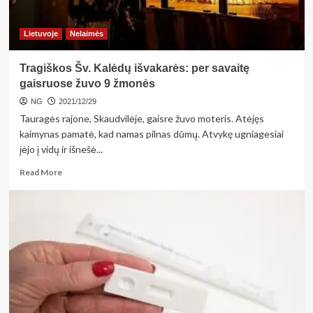
Lietuvoje
Nelaimės
Tragiškos Šv. Kalėdų išvakarės: per savaitę
gaisruose žuvo 9 žmonės
NG
2021/12/29
Tauragės rajone, Skaudvilėje, gaisre žuvo moteris. Atėjęs
kaimynas pamatė, kad namas pilnas dūmų. Atvykę ugniagesiai
įėjo į vidų ir išnešė...
Read
Read More
more
about
Tragiškos
Šv.
Kalėdų
išvakarės:
per
savaitę
gaisruose
žuvo