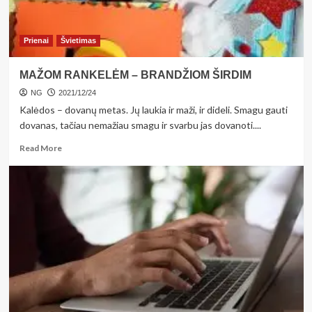
Prienai
Švietimas
MAŽOM RANKELĖM – BRANDŽIOM ŠIRDIM
NG
2021/12/24
Kalėdos – dovanų metas. Jų laukia ir maži, ir dideli. Smagu gauti
dovanas, tačiau nemažiau smagu ir svarbu jas dovanoti....
Read
Read More
more
about
MAŽOM
RANKELĖM
–
BRANDŽIOM
ŠIRDIM