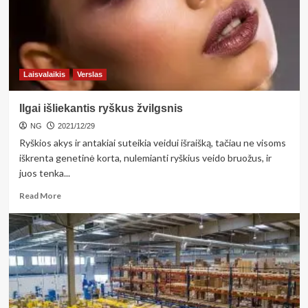
kiek
jos
saugu
suvartoti
per
dieną?
Laisvalaikis
Verslas
Ilgai išliekantis ryškus žvilgsnis
NG
2021/12/29
Ryškios akys ir antakiai suteikia veidui išraišką, tačiau ne visoms
iškrenta genetinė korta, nulemianti ryškius veido bruožus, ir
juos tenka...
Read
Read More
more
about
Ilgai
išliekantis
ryškus
žvilgsnis