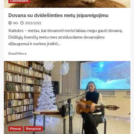
Laisvalaikis
pažiba
Dovana su dvidešimties metų įsipareigojimu
NG
2021/12/22
Kalėdos – metas, kai dovanoti norisi labiau negu gauti dovaną.
Didžiųjų švenčių metu mes atsiduodame dovanojimo
džiaugsmui ir norime įteikti...
Read
Read More
more
about
Dovana
su
dvidešimties
metų
įsipareigojimu
Prienai
Renginiai