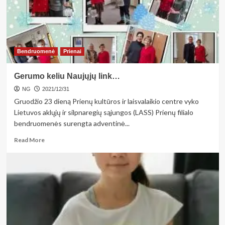
penkiskart
daugiau
žmonių
Bendruomenė
Prienai
Gerumo keliu Naujųjų link…
NG
2021/12/31
Gruodžio 23 dieną Prienų kultūros ir laisvalaikio centre vyko
Lietuvos aklųjų ir silpnaregių sąjungos (LASS) Prienų filialo
bendruomenės surengta adventinė...
Read
Read More
more
about
Gerumo
keliu
Naujųjų
link…