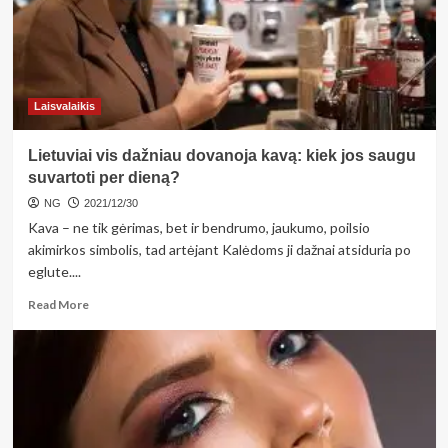
išgyvenusi
tragišką
autoavariją,
šiandien
stebuklais
dalijasi
Laisvalaikis
su
kitais
Lietuviai vis dažniau dovanoja kavą: kiek jos saugu
suvartoti per dieną?
NG
2021/12/30
Kava – ne tik gėrimas, bet ir bendrumo, jaukumo, poilsio
akimirkos simbolis, tad artėjant Kalėdoms ji dažnai atsiduria po
eglute....
Read
Read More
more
about
Lietuviai
vis
dažniau
dovanoja
kavą: