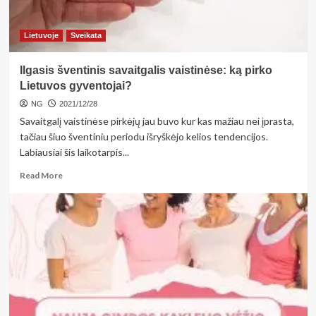
9
žmonės
Lietuvoje
Sveikata
Ilgasis šventinis savaitgalis vaistinėse: ką pirko
Lietuvos gyventojai?
NG
2021/12/28
Savaitgalį vaistinėse pirkėjų jau buvo kur kas mažiau nei įprasta,
tačiau šiuo šventiniu periodu išryškėjo kelios tendencijos.
Labiausiai šis laikotarpis...
Read
Read More
more
about
Ilgasis
šventinis
savaitgalis
vaistinėse:
ką
pirko
Lietuvos
gyventojai?