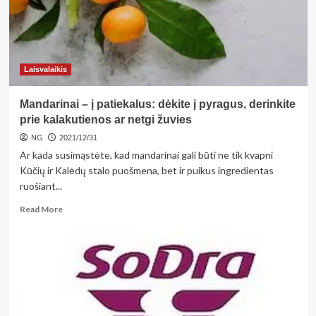
Laisvalaikis
Mandarinai – į patiekalus: dėkite į pyragus, derinkite
prie kalakutienos ar netgi žuvies
NG
2021/12/31
Ar kada susimąstėte, kad mandarinai gali būti ne tik kvapni
Kūčių ir Kalėdų stalo puošmena, bet ir puikus ingredientas
ruošiant...
Read
Read More
more
about
Mandarinai
–
į
patiekalus:
dėkite
į