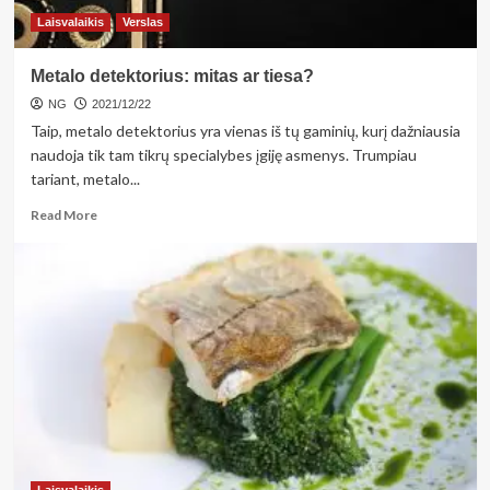
Laisvalaikis
Verslas
Metalo detektorius: mitas ar tiesa?
NG
2021/12/22
Taip, metalo detektorius yra vienas iš tų gaminių, kurį dažniausia
naudoja tik tam tikrų specialybes įgiję asmenys. Trumpiau
tariant, metalo...
Read
Read More
more
about
Metalo
detektorius:
mitas
ar
tiesa?