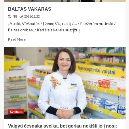
BALTAS VAKARAS
NG
2021/12/22
„Ateiki, Viešpatie, / Į žemę šitą naktį / ... / Paežerėm nutieski /
Baltas drobes, / Kad šiais keliais sugrįžtų...
Read
Read More
more
about
BALTAS
VAKARAS
Sveikata
Valgyti česnaką sveika, bet geriau nekišti jo į nosį: