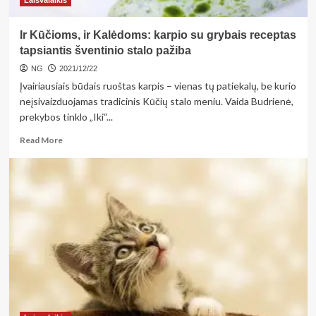
Laisvalaikis
Ir Kūčioms, ir Kalėdoms: karpio su grybais receptas
tapsiantis šventinio stalo pažiba
NG
2021/12/22
Įvairiausiais būdais ruoštas karpis – vienas tų patiekalų, be kurio
neįsivaizduojamas tradicinis Kūčių stalo meniu. Vaida Budrienė,
prekybos tinklo „Iki“...
Read
Read More
more
about
Ir
Kūčioms,
ir
Kalėdoms:
karpio
su
grybais
receptas
tapsiantis
šventinio
stalo