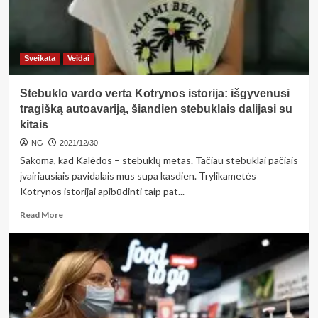
Sveikata
Veidai
Stebuklo vardo verta Kotrynos istorija: išgyvenusi
tragišką autoavariją, šiandien stebuklais dalijasi su
kitais
NG
2021/12/30
Sakoma, kad Kalėdos – stebuklų metas. Tačiau stebuklai pačiais
įvairiausiais pavidalais mus supa kasdien. Trylikametės
Kotrynos istorijai apibūdinti taip pat...
Read
Read More
more
about
Stebuklo
vardo
verta
Kotrynos
istorija: