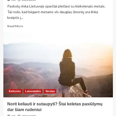
Paskolų rinka Lietuvoje sparčiai plečiasi su kiekvienais metais.
Tai rodo, kad bėgant metams vis daugiau žmonių yra linkę
kreiptis į...
Read
Read More
more
about
Paskolos
su
bloga
kredito
istorija:
ką
verta
žinoti
Kelionės
Laisvalaikis
Verslas
Norit keliauti ir sutaupyti? Štai keletas pasiūlymų
dar šiam rudeniui