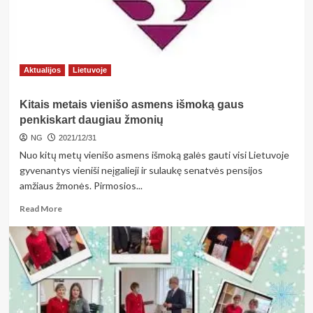
pyragus,
derinkite
prie
kalakutienos
ar
Aktualijos
Lietuvoje
netgi
žuvies
Kitais metais vienišo asmens išmoką gaus
penkiskart daugiau žmonių
NG
2021/12/31
Nuo kitų metų vienišo asmens išmoką galės gauti visi Lietuvoje
gyvenantys vieniši neįgalieji ir sulaukę senatvės pensijos
amžiaus žmonės. Pirmosios...
Read
Read More
more
about
Kitais
metais
vienišo
asmens
išmoką
gaus