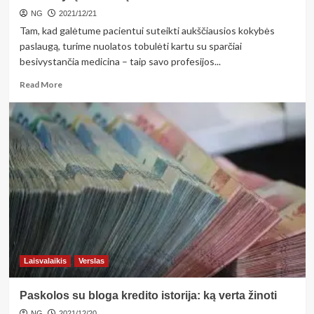
NG
2021/12/21
Tam, kad galėtume pacientui suteikti aukščiausios kokybės
paslaugą, turime nuolatos tobulėti kartu su sparčiai
besivystančia medicina – taip savo profesijos...
Read
Read More
more
about
Metų
vaistininkė
V.
Bečelytė:
pacientui
negali
likti
neatsakytų
klausimų
Laisvalaikis
Verslas
Paskolos su bloga kredito istorija: ką verta žinoti
NG
2021/12/20