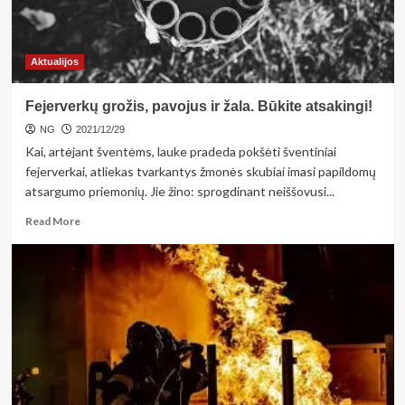
Aktualijos
Fejerverkų grožis, pavojus ir žala. Būkite atsakingi!
NG
2021/12/29
Kai, artėjant šventėms, lauke pradeda pokšėti šventiniai
fejerverkai, atliekas tvarkantys žmonės skubiai imasi papildomų
atsargumo priemonių. Jie žino: sprogdinant neiššovusi...
Read
Read More
more
about
Fejerverkų
grožis,
pavojus
ir
žala.
Būkite
atsakingi!