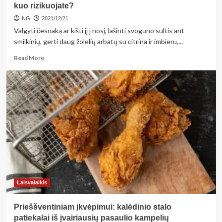
kuo rizikuojate?
NG
2021/12/21
Valgyti česnaką ar kišti jį į nosį, lašinti svogūno sultis ant
smilkinių, gerti daug žolelių arbatų su citrina ir imbieru,...
Read
Read More
more
about
Valgyti
česnaką
sveika,
bet
geriau
nekišti
jo
į
nosį:
kuo
rizikuojate?
Laisvalaikis
Prieššventiniam įkvėpimui: kalėdinio stalo
patiekalai iš įvairiausių pasaulio kampelių