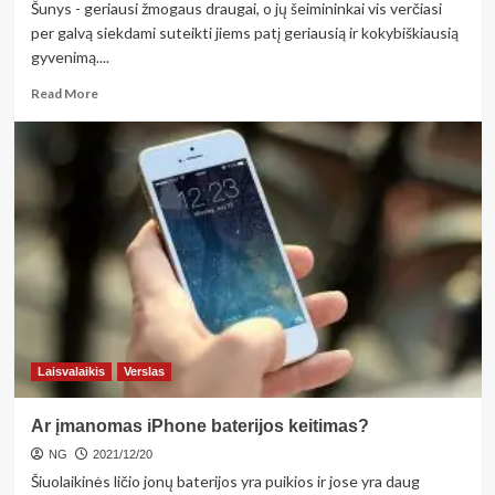
Šunys - geriausi žmogaus draugai, o jų šeimininkai vis verčiasi
per galvą siekdami suteikti jiems patį geriausią ir kokybiškiausią
gyvenimą....
Read
Read More
more
about
Kaip
išsirinkti
tinkamą
ir
gerą
antkaklį
šuniui?
Laisvalaikis
Verslas
Ar įmanomas iPhone baterijos keitimas?
NG
2021/12/20
Šiuolaikinės ličio jonų baterijos yra puikios ir jose yra daug