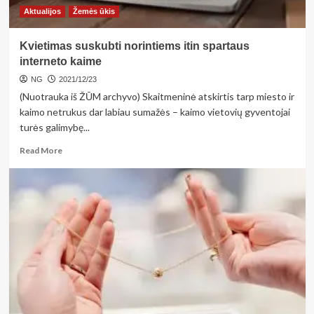
Aktualijos
Žemės ūkis
Kvietimas suskubti norintiems itin spartaus
interneto kaime
NG
2021/12/23
(Nuotrauka iš ŽŪM archyvo) Skaitmeninė atskirtis tarp miesto ir
kaimo netrukus dar labiau sumažės – kaimo vietovių gyventojai
turės galimybę...
Read
Read More
more
about
Kvietimas
suskubti
norintiems
itin
spartaus
interneto
kaime