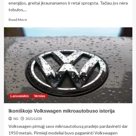
energijos, greitai įkraunanamos ir retai sprogsta. Tačiau jos nėra
tobulos,...
Read
Read More
more
about
Ar
įmanomas
iPhone
baterijos
keitimas?
Laisvalaikis
Verslas
Ikoniškojo Volkswagen mikroautobuso istorija
NG
2021/12/20
Volkswagen pirmąjį savo mikroautobusą pradėjo pardavinėti dar
1950 metais. Pirmieji modeliai buvo pagaminti Volkswagen