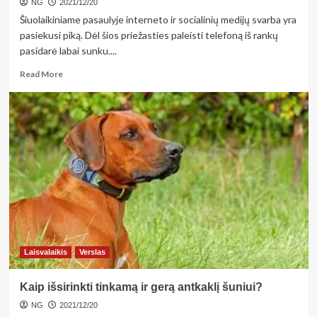
NG
2021/12/20
Šiuolaikiniame pasaulyje interneto ir socialinių medijų svarba yra
pasiekusi piką. Dėl šios priežasties paleisti telefoną iš rankų
pasidarė labai sunku....
Read
Read More
more
about
Dėkliukas
telefonui:
kokie
yra
šio
aksesuaro
privalumai
ir
trūkumai?
Laisvalaikis
Verslas
Kaip išsirinkti tinkamą ir gerą antkaklį šuniui?
NG
2021/12/20