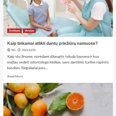
nustebinkite
savo
gamintais
užkandžiais
Sveikata
Verslas
Kaip tinkamai atlikti dantų priežiūrą namuose?
NG
2021/12/31
Kaip visi žinome, norėdami džiaugtis tobula šypsena ir kuo
mažiau sėdėti odontologo kėdėje, savo dantimis turime rūpintis
kasdien. Reguliariai juos...
Read
Read More
more
about
Kaip
tinkamai
atlikti
dantų
priežiūrą
namuose?