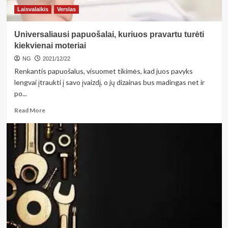
Laisvalaikis
Verslas
Universaliausi papuošalai, kuriuos pravartu turėti
kiekvienai moteriai
NG
2021/12/22
Renkantis papuošalus, visuomet tikimės, kad juos pavyks
lengvai įtraukti į savo įvaizdį, o jų dizainas bus madingas net ir
po...
Read
Read More
more
about
Universaliausi
papuošalai,
kuriuos
pravartu
turėti
kiekvienai
moteriai