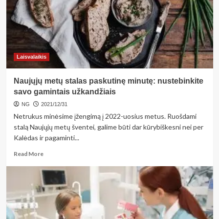
Laisvalaikis
Naujųjų metų stalas paskutinę minutę: nustebinkite
savo gamintais užkandžiais
NG
2021/12/31
Netrukus minėsime įžengimą į 2022-uosius metus. Ruošdami
stalą Naujųjų metų šventei, galime būti dar kūrybiškesni nei per
Kalėdas ir pagaminti...
Read
Read More
more
about
Naujųjų
metų
stalas
paskutinę
minutę: