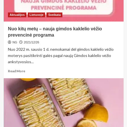
Aktualijos
Lietuvoje
Sveikata
Nuo kitų metų – nauja gimdos kaklelio vėžio
prevencinė programa
NG
2021/12/26
Nuo 2022 m. sausio 1 d. nemokamai dėl gimdos kaklelio vėžio
moterys pasitikrinti galės pagal naują Gimdos kaklelio vėžio
ankstyvosios...
Read
Read More
more
about
Nuo
kitų
metų
–
nauja
gimdos
kaklelio
vėžio