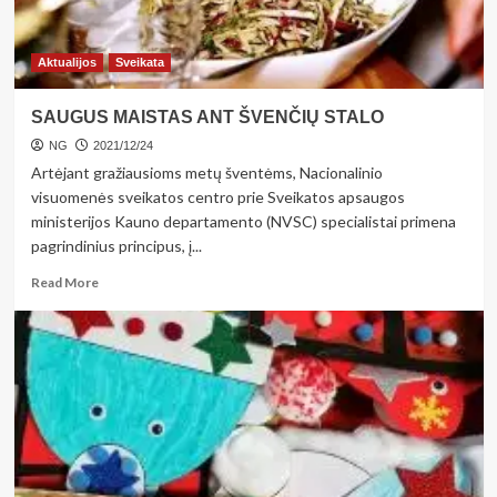
citrusais
kvepiančių
gardėsių
Aktualijos
Sveikata
receptus
SAUGUS MAISTAS ANT ŠVENČIŲ STALO
NG
2021/12/24
Artėjant gražiausioms metų šventėms, Nacionalinio
visuomenės sveikatos centro prie Sveikatos apsaugos
ministerijos Kauno departamento (NVSC) specialistai primena
pagrindinius principus, į...
Read
Read More
more
about
SAUGUS
MAISTAS
ANT
ŠVENČIŲ
STALO