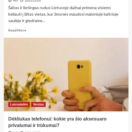
NG
2021/12/20
Šaltas ir lietingas ruduo Lietuvoje dažnai primena visiems
keliauti į šiltas vietas, kur žmonės maudosi malonioje kaitrioje
saulėje ir giedrame...
Read
Read More
more
about
Norit
keliauti
ir
sutaupyti?
Štai
keletas
pasiūlymų
dar
šiam
rudeniui
Laisvalaikis
Verslas
Dėkliukas telefonui: kokie yra šio aksesuaro
privalumai ir trūkumai?