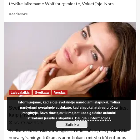
tėviške laikomame Wolfsburg mieste, Vokietijoje. Nors...
Read
Read More
more
about
Ikoniškojo
Volkswagen
mikroautobuso
istorija
Laisvalaikis
Sveikata
Verslas
Informuojame, kad šioje svetainėje naudojami slapukai. Toliau
naršydami svetainėje sutinkate, kad slapukai atsirastų Jūsų
Sveika, švytinti ir elastinga oda – kiekvieno tikslas,
įrenginyje. Savo duotą sutikimą bet kada galėsite atšaukti
kaip jį išgauti?
ištrindami įrašytus slapukus.
Daugiau informacijos.
NG
2021/12/20
Sutinku
Sveikata dažniausiai yra susijusi su odos būkle, nes pasireiškia
nuovargis, miego trūkumas ar netinkama mityba būtent odos