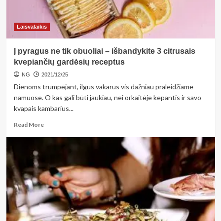
prevencinė
programa
Laisvalaikis
Į pyragus ne tik obuoliai – išbandykite 3 citrusais
kvepiančių gardėsių receptus
NG
2021/12/25
Dienoms trumpėjant, ilgus vakarus vis dažniau praleidžiame
namuose. O kas gali būti jaukiau, nei orkaitėje kepantis ir savo
kvapais kambarius...
Read
Read More
more
about
Į
pyragus
ne
tik
obuoliai
–
išbandykite
3