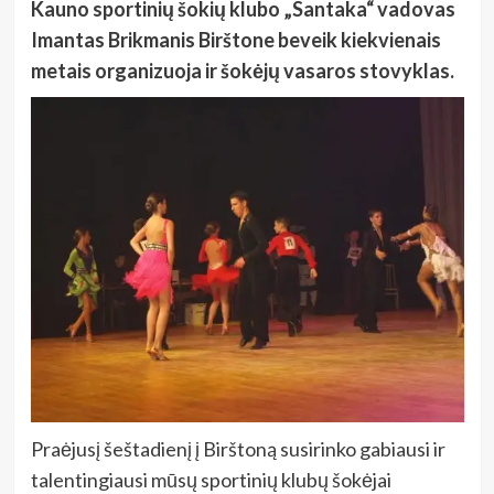
Kauno sportinių šokių klubo „Santaka“ vadovas
Imantas Brikmanis Birštone beveik kiekvienais
metais organizuoja ir šokėjų vasaros stovyklas.
Praėjusį šeštadienį į Birštoną susirinko gabiausi ir
talentingiausi mūsų sportinių klubų šokėjai