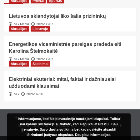
Aktualijos
Prienai
Sportas
Lietuvos sklandytojai liko šalia prizininkų
NG Media
2026/08/07
Aktualijos
Lietuvoje
Energetikos viceministrės pareigas pradeda eiti
Karolina Štelmokaitė
NG Media
2026/08/03
Aktualijos
Skelbimai
Elektriniai skuteriai: mitai, faktai ir dažniausiai
užduodami klausimai
NG
2026/07/30
Reklama
Prenumerata
Prenumerata internetu
Informuojame, kad šioje svetainėje naudojami slapukai. Toliau
naršydami svetainėje sutinkate, kad slapukai atsirastų Jūsų
Šeimos kortelė
Redakcija
Kur įsigyti?
PDF
įrenginyje. Savo duotą sutikimą bet kada galėsite atšaukti
ištrindami įrašytus slapukus.
Daugiau informacijos.