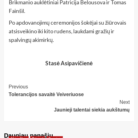
Brikmanio auklėtiniai Patricija Belousova ir Tomas
Fainšil.
Po apdovanojimų ceremonijos šokėjai su žiūrovais
atsisveikino iki kito rudens, laukdami gražių ir
spalvingų akimirkų.
Stasė Asipavičienė
Post
Previous
Tolerancijos savaitė Veiveriuose
Navigation
Next
Jaunieji talentai siekia aukštumų
Daugiau panašių…