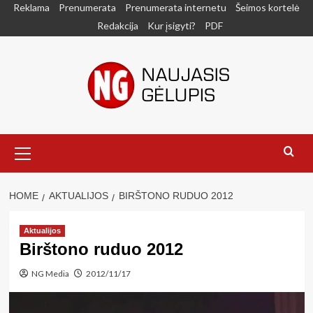
Skip
Reklama
Prenumerata
Prenumerata internetu
Šeimos kortelė
to
Redakcija
Kur įsigyti?
PDF
content
Primary
Menu
HOME
AKTUALIJOS
BIRŠTONO RUDUO 2012
Aktualijos
Birštono ruduo 2012
NG Media
2012/11/17