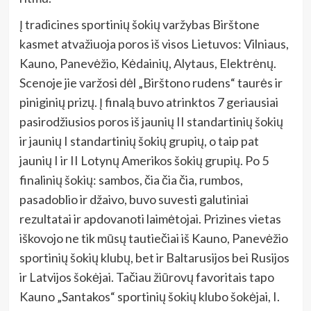
Į tradicines sportinių šokių varžybas Birštone
kasmet atvažiuoja poros iš visos Lietuvos: Vilniaus,
Kauno, Panevėžio, Kėdainių, Alytaus, Elektrėnų.
Scenoje jie varžosi dėl „Birštono rudens“ taurės ir
piniginių prizų. Į finalą buvo atrinktos 7 geriausiai
pasirodžiusios poros iš jaunių II standartinių šokių
ir jaunių I standartinių šokių grupių, o taip pat
jaunių I ir II Lotynų Amerikos šokių grupių. Po 5
finalinių šokių: sambos, čia čia čia, rumbos,
pasadoblio ir džaivo, buvo suvesti galutiniai
rezultatai ir apdovanoti laimėtojai. Prizines vietas
iškovojo ne tik mūsų tautiečiai iš Kauno, Panevėžio
sportinių šokių klubų, bet ir Baltarusijos bei Rusijos
ir Latvijos šokėjai. Tačiau žiūrovų favoritais tapo
Kauno „Santakos“ sportinių šokių klubo šokėjai, I.