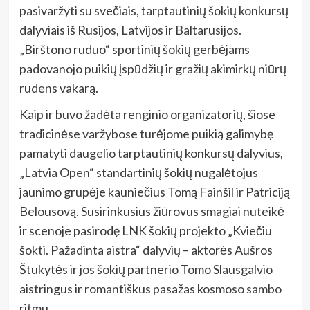
pasivaržyti su svečiais, tarptautinių šokių konkursų
dalyviais iš Rusijos, Latvijos ir Baltarusijos.
„Birštono ruduo“ sportinių šokių gerbėjams
padovanojo puikių įspūdžių ir gražių akimirkų niūrų
rudens vakarą.
Kaip ir buvo žadėta renginio organizatorių, šiose
tradicinėse varžybose turėjome puikią galimybę
pamatyti daugelio tarptautinių konkursų dalyvius,
„Latvia Open“ standartinių šokių nugalėtojus
jaunimo grupėje kauniečius Tomą Fainšil ir Patriciją
Belousovą. Susirinkusius žiūrovus smagiai nuteikė
ir scenoje pasirodę LNK šokių projekto „Kviečiu
šokti. Pažadinta aistra“ dalyvių – aktorės Aušros
Štukytės ir jos šokių partnerio Tomo Slausgalvio
aistringus ir romantiškus pasažas kosmoso sambo
ritmu.