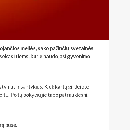
ojančios meilės, sako pažinčių svetainės
i sekasi tiems, kurie naudojasi gyvenimo
matymus ir santykius. Kiek kartų girdėjote
eitė. Po tų pokyčių jie tapo patrauklesni,
trą pusę.