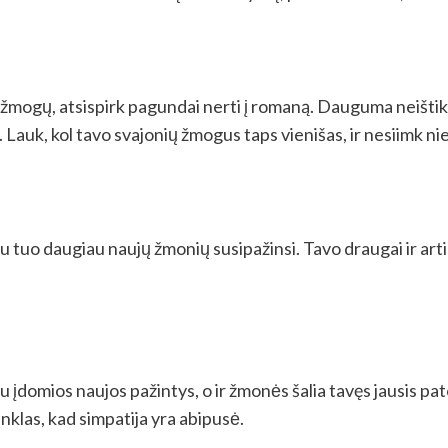
usį žmogų, atsispirk pagundai nerti į romaną. Dauguma neišti
ti. Lauk, kol tavo svajonių žmogus taps vienišas, ir nesiimk 
 tuo daugiau naujų žmonių susipažinsi. Tavo draugai ir artim
u įdomios naujos pažintys, o ir žmonės šalia tavęs jausis pat
enklas, kad simpatija yra abipusė.