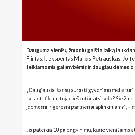
Dauguma vienišų žmonių gaišta laiką laukdami
Flirtas.lt ekspertas Marius Petrauskas. Jo te
teikiamomis galimybėmis ir daugiau dėmesio s
„Daugiausiai šansų surasti gyvenimo meilę turi t
sakant: tik nustojau ieškoti ir atsirado? Šie žm
įdomesni ir geresni partneriai aplinkiniams“
,
–
s
Jis pateikia 10 palengvinimų, kurie vienišiams at