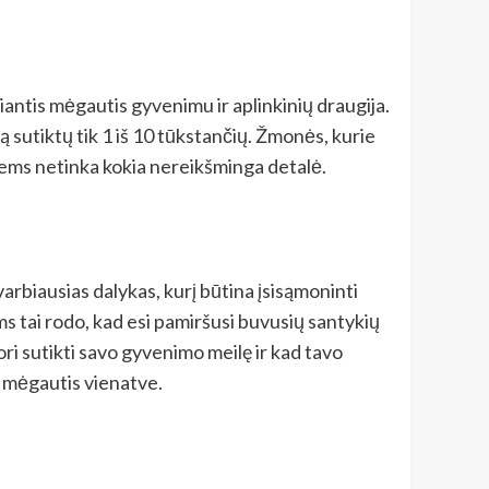
iantis mėgautis gyvenimu ir aplinkinių draugija.
ą sutiktų tik 1 iš 10 tūkstančių. Žmonės, kurie
jiems netinka kokia nereikšminga detalė.
svarbiausias dalykas, kurį būtina įsisąmoninti
ams tai rodo, kad esi pamiršusi buvusių santykių
ori sutikti savo gyvenimo meilę ir kad tavo
ti mėgautis vienatve.