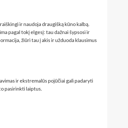
šraiškingi ir naudoja draugišką kūno kalbą.
ima pagal tokį elgesį: tau dažnai šypsosi ir
ormacija, žiūri tau į akis ir užduoda klausimus
avimas ir ekstremalūs pojūčiai gali padaryti
to pasirinkti laiptus.