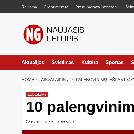
Skip
Reklama
Prenumerata
Prenumerata internetu
Šeim
to
content
Aktualijos
Švietimas
Kultūra
Sportas
S
HOME
LAISVALAIKIS
10 PALENGVINIMŲ IEŠKANT GY
Laisvalaikis
10 palengvinim
NG Media
2016/09/10