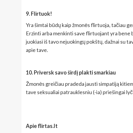
9. Flirtuok
!
Yra šimtai būdų kaip žmonės flirtuoja, tačiau ge
Erzinti arba menkinti save flirtuojant yra bene bl
juokiasi iš tavo nejuokingų pokštų, dažnai su tav
apie tave.
10. Priversk savo širdį plakti smarkiau
Žmonės greičiau pradeda jausti simpatiją kitiems
tave seksualiai patrauklesniu (-ia) priešingai lyčia
Apie flirtas.lt