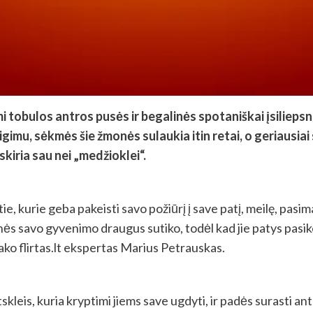
 tobulos antros pusės ir begalinės spotaniškai įsiliepsn
igimu, sėkmės šie žmonės sulaukia itin retai, o geriausia
kiria sau nei „medžioklei“.
ie, kurie geba pakeisti savo požiūrį į save patį, meilę, pasi
onės savo gyvenimo draugus sutiko, todėl kad jie patys pasik
ako flirtas.lt ekspertas Marius Petrauskas.
skleis, kuria kryptimi jiems save ugdyti, ir padės surasti an