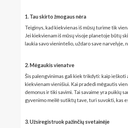
1. Tau skirto žmogaus nėra
Teiginys, kad kiekvienas iš mūsų turime tik vien
Jei kiekvienam iš mūsų visoje planetoje būtų ski
laukia savo vienintelio, uždaro save narvelyje,
2. Mėgaukis vienatve
Šis palengvinimas gali kiek trikdyti: kaip ieškot
kiekvienam vienišiui. Kai pradedi mėgautis viena
demonus ir tiki savimi. Tai savaime yra puikių s
gyvenimo meilė sutiktų tave, turi suvokti, kas e
3. Užsiregistruok pažinčių svetainėje