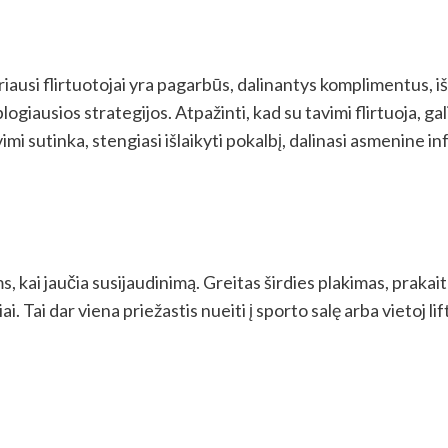
riausi flirtuotojai yra pagarbūs, dalinantys komplimentus, i
ogiausios strategijos. Atpažinti, kad su tavimi flirtuoja, gal
imi sutinka, stengiasi išlaikyti pokalbį, dalinasi asmenine inf
, kai jaučia susijaudinimą. Greitas širdies plakimas, prakait
i. Tai dar viena priežastis nueiti į sporto salę arba vietoj lif