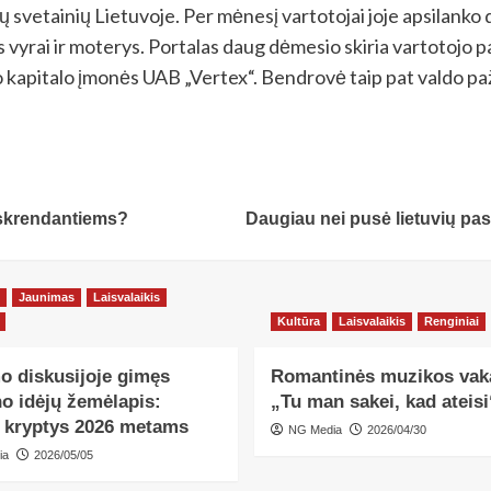
ių svetainių Lietuvoje. Per mėnesį vartotojai joje apsilanko 
rai ir moterys. Portalas daug dėmesio skiria vartotojo pati
o kapitalo įmonės UAB „Vertex“. Bendrovė taip pat valdo paži
i skrendantiems?
Daugiau nei pusė lietuvių pas
Jaunimas
Laisvalaikis
Kultūra
Laisvalaikis
Renginiai
o diskusijoje gimęs
Romantinės muzikos vak
o idėjų žemėlapis:
„Tu man sakei, kad ateisi
s kryptys 2026 metams
NG Media
2026/04/30
ia
2026/05/05