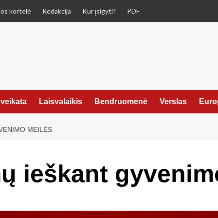
os kortelė
Redakcija
Kur įsigyti?
PDF
veikata
Laisvalaikis
Bendruomenė
Verslas
Euro
VENIMO MEILĖS
ų ieškant gyvenim