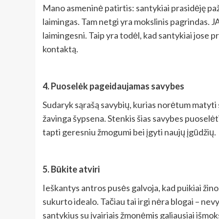
Mano asmeninė patirtis: santykiai prasidėję paži
laimingas. Tam netgi yra mokslinis pagrindas. JA
laimingesni. Taip yra todėl, kad santykiai jose pr
kontaktą.
4. Puoselėk pageidaujamas savybes
Sudaryk sąrašą savybių, kurias norėtum matyti 
žavinga šypsena. Stenkis šias savybes puoselėti s
tapti geresniu žmogumi bei įgyti naujų įgūdžių.
5. Būkite atviri
Ieškantys antros pusės galvoja, kad puikiai žino
sukurto idealo. Tačiau tai irgi nėra blogai – ne
santykius su įvairiais žmonėmis galiausiai išmoks