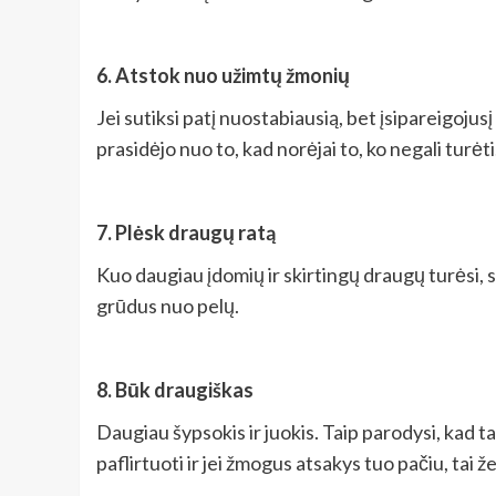
6. Atstok nuo užimtų žmonių
Jei sutiksi patį nuostabiausią, bet įsipareigoj
prasidėjo nuo to, kad norėjai to, ko negali turė
7. Plėsk draugų ratą
Kuo daugiau įdomių ir skirtingų draugų turėsi, su
grūdus nuo pelų.
8. Būk draugiškas
Daugiau šypsokis ir juokis. Taip parodysi, kad ta
paflirtuoti ir jei žmogus atsakys tuo pačiu, tai ž