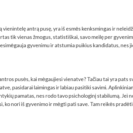
ą vienintelę antrą pusę, yra iš esmės kenksmingas ir neleidž
rtas tik vienas žmogus, statistiškai, savo meilę per gyvenim
 nesimėgauja gyvenimu ir atstumia puikius kandidatus, nes 
i antros pusės, kai mėgaujiesi vienatve? Tačiau tai yra pats 
tve, pasidarai laimingas ir labiau pasitiki savimi. Aplinkini
antykių pamatas, nes rodo tavo psichologinį stabilumą. Jei n
si, ko nori iš gyvenimo ir mėgti pati save. Tam reikės pradė