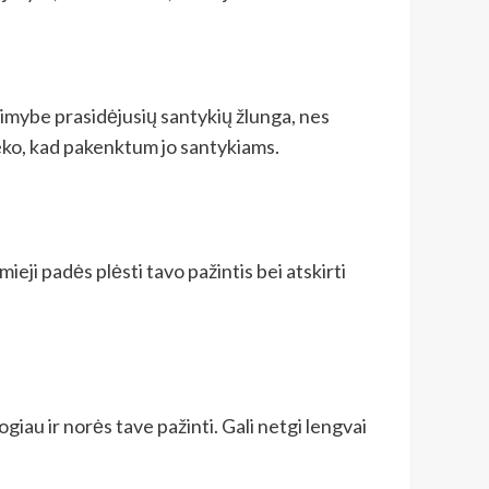
kimybe prasidėjusių santykių žlunga, nes
nieko, kad pakenktum jo santykiams.
ieji padės plėsti tavo pažintis bei atskirti
ogiau ir norės tave pažinti. Gali netgi lengvai