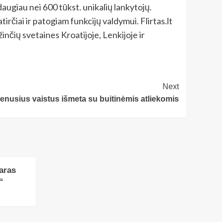
daugiau nei 600 tūkst. unikalių lankytojų.
rčiai ir patogiam funkcijų valdymui. Flirtas.lt
nčių svetaines Kroatijoje, Lenkijoje ir
Next
enusius vaistus išmeta su buitinėmis atliekomis
aras
“