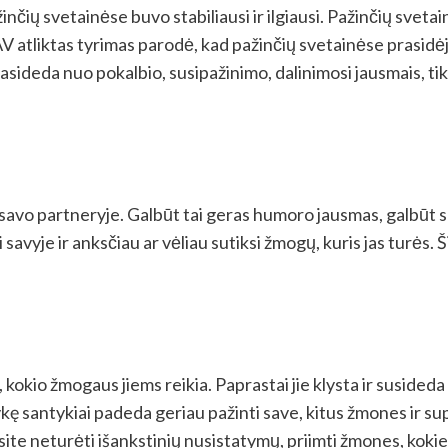
nčių svetainėse buvo stabiliausi ir ilgiausi. Pažinčių sveta
V atliktas tyrimas parodė, kad pažinčių svetainėse prasidėj
asideda nuo pokalbio, susipažinimo, dalinimosi jausmais, tikslai
savo partneryje. Galbūt tai geras humoro jausmas, galbūt s
avyje ir anksčiau ar vėliau sutiksi žmogų, kuris jas turės. Š
, kokio žmogaus jiems reikia. Paprastai jie klysta ir suside
vykę santykiai padeda geriau pažinti save, kitus žmones ir su
ite neturėti išankstinių nusistatymų, priimti žmones, kokie j