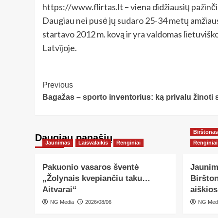
https://www.flirtas.lt – viena didžiausių pažinč
Daugiau nei pusė jų sudaro 25-34 metų amžiaus vy
startavo 2012 m. kovą ir yra valdomas lietuvišk
Latvijoje.
Post
Previous
Bagažas – sporto inventorius: ką privalu žinot
Navigation
Birštonas
Daugiau panašių…
Jaunimas
Laisvalaikis
Renginiai
Renginiai
Pakuonio vasaros šventė
Jaunim
„Žolynais kvepiančiu taku…
Biršton
Aitvarai“
aiškio
NG Media
2026/08/06
NG Med