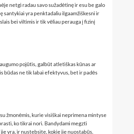
inėje netgi radau savo sužadėtinę ir esu be galo
ę santykiai yra penktadaliu ilgaamžiškesni ir
s bei viltimis ir tik vėliau perauga į fizinį
augumo pojūtis, galbūt atletiškas kūnas ar
is būdas ne tik labai efektyvus, bet ir padės
da su žmonėmis, kurie visiškai neprimena mintyse
prasti, ko tikrai nori. Bandydami megzti
ie yra, ir nustebsite, kokie jie nuostabūs.