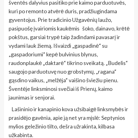
šventės dalyvius pasitiko prie kaimo parduotuvės,
kuri po remonto atvėrė duris, pradžiugindama
gyventojus. Prie tradicinio Užgavėnių laužo,
pasipuošę įvairiomis kaukėmis šoko, dainavo, krėtė
pokštus, garsiai trypė taip žadindami pavasarį ir
vydami lauk žiemą. Išvaizdi „gaspadinė“ su
„gaspadoriumi“ kepė bulvinius blynus,
raudonplaukė „daktarė“ tikrino sveikatą. „Budelis“
saugojo parduotuvę nuo grobstymų, „ragana“
gąsdino vaikus, „melžėja“ vaišino šviežiu pienu.
Šventėje linksminosi svečiai iš Prienų, kaimo
jaunimas ir senjorai.
Lašininio ir kanapinio kova užsibaigė linksmybės ir
prasidėjo gavėnia, apie ją net yra mįslė: Septynios
mylios geležinio tilto, dešra užrakinta, kilbasa
užkabinta.