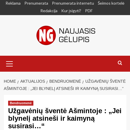
Skip
Reklama
Prenumerata
Prenumerata internetu
Šeimos kortelė
to
Redakcija
Kur įsigyti?
PDF
content
Primary
Menu
HOME
AKTUALIJOS
BENDRUOMENĖ
UŽGAVĖNIŲ ŠVENTĖ
AŠMINTOJE : „JEI BLYNELĮ ATSINEŠI IR KAIMYNĄ SUSIRASI…“
Bendruomenė
Užgavėnių šventė Ašmintoje : „Jei
blynelį atsineši ir kaimyną
susirasi…“