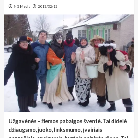
NG Media
2013/02/13
Užgavėnės – žiemos pabaigos šventė. Tai didelė
džiaugsmo, juoko, linksmumo, įvairiais