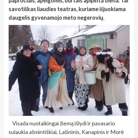
papročiais, apeigomis, burtais apipinta diena. Tai
savotiškas liaudies teatras, kuriame išjuokiama
daugelis gyvenamojo meto negerovių.
Visada nuotaikingai žiemą išlydi ir pavasario
sulaukia ašmintiškiai. Lašininis, Kanapinis ir Morė