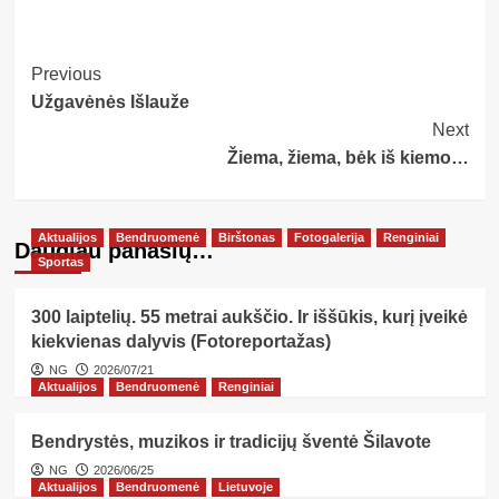
Post
Previous
Užgavėnės Išlauže
Navigation
Next
Žiema, žiema, bėk iš kiemo…
Aktualijos
Bendruomenė
Birštonas
Fotogalerija
Renginiai
Daugiau panašių…
Sportas
300 laiptelių. 55 metrai aukščio. Ir iššūkis, kurį įveikė
kiekvienas dalyvis (Fotoreportažas)
NG
2026/07/21
Aktualijos
Bendruomenė
Renginiai
Bendrystės, muzikos ir tradicijų šventė Šilavote
NG
2026/06/25
Aktualijos
Bendruomenė
Lietuvoje