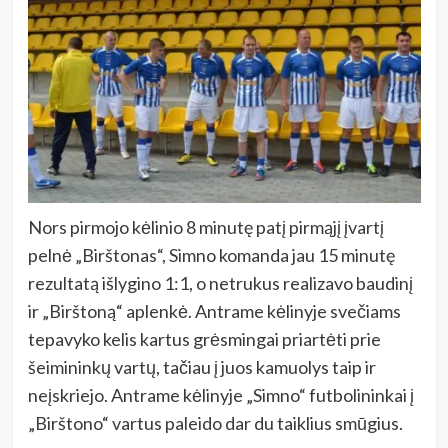
Nors pirmojo kėlinio 8 minutę patį pirmąjį įvartį
pelnė „Birštonas“, Simno komanda jau 15 minutę
rezultatą išlygino 1:1, o netrukus realizavo baudinį
ir „Birštoną“ aplenkė. Antrame kėlinyje svečiams
tepavyko kelis kartus grėsmingai priartėti prie
šeimininkų vartų, tačiau į juos kamuolys taip ir
neįskriejo. Antrame kėlinyje „Simno“ futbolininkai į
„Birštono“ vartus paleido dar du taiklius smūgius.