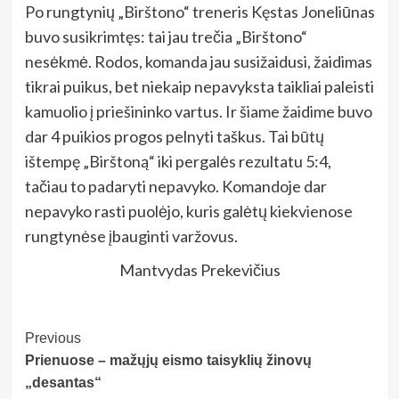
Po rungtynių „Birštono“ treneris Kęstas Joneliūnas
buvo susikrimtęs: tai jau trečia „Birštono“
nesėkmė. Rodos, komanda jau susižaidusi, žaidimas
tikrai puikus, bet niekaip nepavyksta taikliai paleisti
kamuolio į priešininko vartus. Ir šiame žaidime buvo
dar 4 puikios progos pelnyti taškus. Tai būtų
ištempę „Birštoną“ iki pergalės rezultatu 5:4,
tačiau to padaryti nepavyko. Komandoje dar
nepavyko rasti puolėjo, kuris galėtų kiekvienose
rungtynėse įbauginti varžovus.
Mantvydas Prekevičius
Post
Previous
Prienuose – mažųjų eismo taisyklių žinovų
Navigation
„desantas“