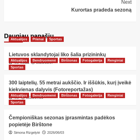
Next
Kurortas pradeda sezoną
Daugiau panašių…
Aktualijos
Prienai
Sportas
Lietuvos sklandytojai liko šalia prizininkų
Aktualijos
Bendruomenė
Birštonas
Fotogalerija
Renginiai
NG Media
2026/08/07
Sportas
300 laiptelių. 55 metrai aukščio. Ir iššūkis, kurį įveikė
kiekvienas dalyvis (Fotoreportažas)
Aktualijos
Bendruomenė
Birštonas
Fotogalerija
Renginiai
NG
2026/07/21
Sportas
Čempioniškas sezonas įprasmintas padėkos
popietėje Birštone
Simona Rizgelytė
2026/06/03