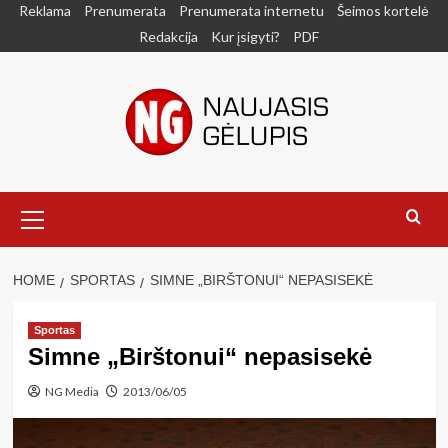
Skip
Reklama
Prenumerata
Prenumerata internetu
Šeimos kortelė
to
Redakcija
Kur įsigyti?
PDF
content
Primary
Menu
HOME
SPORTAS
SIMNE „BIRŠTONUI“ NEPASISEKĖ
Sportas
Simne „Birštonui“ nepasisekė
NG Media
2013/06/05