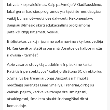
laisvalaikio praleidimas. Kaip pažymėjo V. Gadliauskienė,
labai gerai, kad šios programos yra tęstinės, nes daugiau
vaikų būna motyvuoti jose dalyvauti. Rekomendavo
daugiau dėmesio skirti edukacinėms programoms,
pateikė idėjų kitų metų veiklai.
Bibliotekos vaikų ir jaunimo aptarnavimo skyriaus vedėja
N. Raiskienė pristatė programą „Gimtosios kalbos grožis
ir dvasia – tarmės“.
Apie vasaros stovyklą „Judėkime ir plaukime kartu.
Patirtis ir perspektyvos“ kalbėjo Birštono SC direktorius
S. Smailys bei treneriai Jonas Juozaitis ir filmuotą
medžiagą parengęs Linas Smailys. Treneriai, dirbę su
vaikais, pajuto, kad vaikai tampa drausmingesni,
atsakingesni, išmoksta plaukti ir draugiškai dirbti
komandoje.