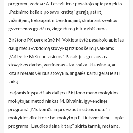
programų vadovė A. Ferevičienė pasakojo apie projekto
„Pažinimo keliais po savo kraštą“ gerąją patirtį,
važinėjant, keliaujant ir bendraujant, skatinant sveikos
gyvensenos įgūdžius, žingeidumą ir kūrybiškumą.
Birštono PK pareigūnė M. Vokietaitytė pasakojo apie jau
daug metų vykdomą stovyklą rizikos šeimų vaikams
„Vaikystė Birštone visiems“. Pasak jos, geriausias
stovyklos darbo įvertinimas – kai vaikai klausinėja, ar
kitais metais vėl bus stovykla, ar galės kartu gerai leisti
laiką.
Idėjomis ir įspūdžiais dalijosi Birštono meno mokyklos
mokytojas metodininkas M. Bivainis, įgyvendinęs
programą „Mokomės improvizuoti rudens metu“, ir
mokyklos direktorė bei mokytoja R. Liutvynskienė – apie
programą „Liaudies daina kitaip“, skirta tarmių metams.