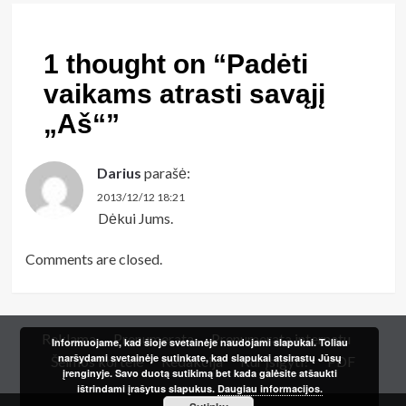
1 thought on “
Padėti
vaikams atrasti savąjį
„Aš“
”
Darius
parašė:
2013/12/12 18:21
Dėkui Jums.
Comments are closed.
Reklama
Prenumerata
Prenumerata internetu
Informuojame, kad šioje svetainėje naudojami slapukai. Toliau
naršydami svetainėje sutinkate, kad slapukai atsirastų Jūsų
Šeimos kortelė
Redakcija
Kur įsigyti?
PDF
įrenginyje. Savo duotą sutikimą bet kada galėsite atšaukti
ištrindami įrašytus slapukus.
Daugiau informacijos.