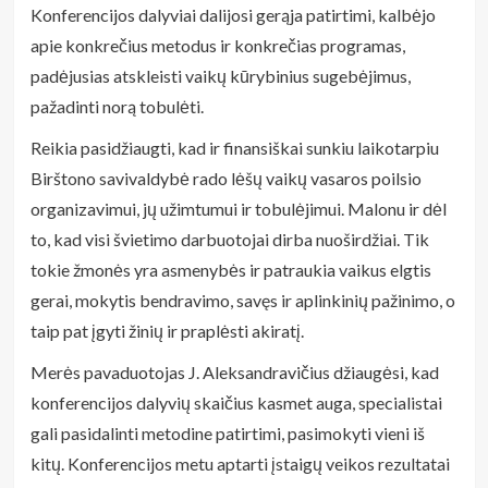
Konferencijos dalyviai dalijosi gerąja patirtimi, kalbėjo
apie konkrečius metodus ir konkrečias programas,
padėjusias atskleisti vaikų kūrybinius sugebėjimus,
pažadinti norą tobulėti.
Reikia pasidžiaugti, kad ir finansiškai sunkiu laikotarpiu
Birštono savivaldybė rado lėšų vaikų vasaros poilsio
organizavimui, jų užimtumui ir tobulėjimui. Malonu ir dėl
to, kad visi švietimo darbuotojai dirba nuoširdžiai. Tik
tokie žmonės yra asmenybės ir patraukia vaikus elgtis
gerai, mokytis bendravimo, savęs ir aplinkinių pažinimo, o
taip pat įgyti žinių ir praplėsti akiratį.
Merės pavaduotojas J. Aleksandravičius džiaugėsi, kad
konferencijos dalyvių skaičius kasmet auga, specialistai
gali pasidalinti metodine patirtimi, pasimokyti vieni iš
kitų. Konferencijos metu aptarti įstaigų veikos rezultatai