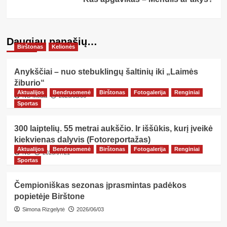
Daugiau panašių…
Birštonas
Kelionės
Anykščiai – nuo stebuklingų šaltinių iki „Laimės
žiburio“
Aktualijos
Bendruomenė
Birštonas
Fotogalerija
Renginiai
NG Media
2026/08/06
Sportas
300 laiptelių. 55 metrai aukščio. Ir iššūkis, kurį įveikė
kiekvienas dalyvis (Fotoreportažas)
Aktualijos
Bendruomenė
Birštonas
Fotogalerija
Renginiai
NG
2026/07/21
Sportas
Čempioniškas sezonas įprasmintas padėkos
popietėje Birštone
Simona Rizgelytė
2026/06/03