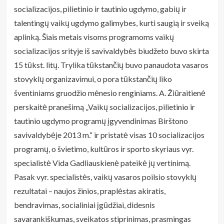
socializacijos, pilietinio ir tautinio ugdymo, gabių ir
talentingų vaikų ugdymo galimybes, kurti saugią ir sveiką
aplinką. Šiais metais visoms programoms vaikų
socializacijos srityje iš savivaldybės biudžeto buvo skirta
15 tūkst. litų. Trylika tūkstančių buvo panaudota vasaros
stovyklų organizavimui, o pora tūkstančių liko
šventiniams gruodžio mėnesio renginiams. A. Žiūraitienė
perskaitė pranešimą „Vaikų socializacijos, pilietinio ir
tautinio ugdymo programų įgyvendinimas Birštono
savivaldybėje 2013 m.“ ir pristatė visas 10 socializacijos
programų, o švietimo, kultūros ir sporto skyriaus vyr.
specialistė Vida Gadliauskienė pateikė jų vertinimą.
Pasak vyr. specialistės, vaikų vasaros poilsio stovyklų
rezultatai – naujos žinios, praplėstas akiratis,
bendravimas, socialiniai įgūdžiai, didesnis
savarankiškumas, sveikatos stiprinimas, prasmingas