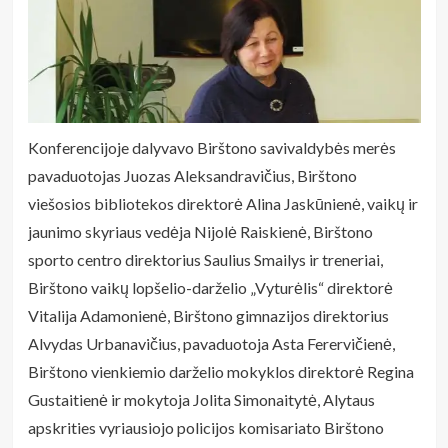
Konferencijoje dalyvavo Birštono savivaldybės merės
pavaduotojas Juozas Aleksandravičius, Birštono
viešosios bibliotekos direktorė Alina Jaskūnienė, vaikų ir
jaunimo skyriaus vedėja Nijolė Raiskienė, Birštono
sporto centro direktorius Saulius Smailys ir treneriai,
Birštono vaikų lopšelio-darželio „Vyturėlis“ direktorė
Vitalija Adamonienė, Birštono gimnazijos direktorius
Alvydas Urbanavičius, pavaduotoja Asta Ferervičienė,
Birštono vienkiemio darželio mokyklos direktorė Regina
Gustaitienė ir mokytoja Jolita Simonaitytė, Alytaus
apskrities vyriausiojo policijos komisariato Birštono