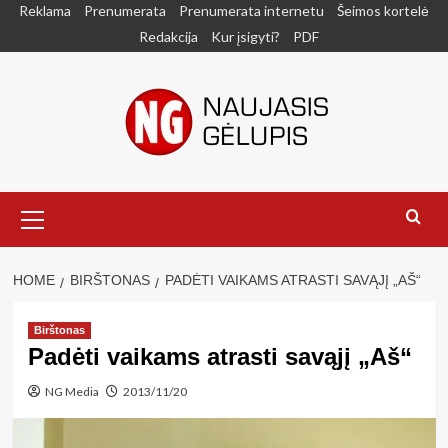
Skip
Reklama
Prenumerata
Prenumerata internetu
Šeimos kortelė
to
Redakcija
Kur įsigyti?
PDF
content
Primary
Menu
HOME
BIRŠTONAS
PADĖTI VAIKAMS ATRASTI SAVĄJĮ „AŠ“
Birštonas
Padėti vaikams atrasti savąjį „Aš“
NG Media
2013/11/20