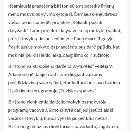
Išsamiausią pranešimą birštoniečiams pateikė Prienų
meno mokyklos vyr. mokytoja R. Černiauskienė, dirbusi
vietos bendruomenės projekte „Keliauk, pažink,
dalyvauk“. Tame projekte dalyvavo kelių mokyklų vaikai,
įkūrę stovyklą Jiezno seniūnijoje Pacų dvaro fligelyje.
Pasiklausius mokytojos pranešimo, susidarė įspūdis, kad
mokiniai puikiai leido laiką, daug išmoko ir sužinojo.
Birštono vaikų lopšelio darželio „Vyturėlis“ vedėja V.
Adamonienė dalijosi patirtimi diegiant vaikams
pasididžiavimą savo šalimi, etnokultūra bei savo tautiniu
išskirtinumu programoje „Tėviškės spalvos“.
Birštono vienkiemio darželio mokyklos mokytoja ,
programų vadovė J. Simonaitytė dalijosi įspūdžiais iš
vasaros stovyklų, kurios vyksta jau penktus metus.
Birštono gimnazijos direktoriaus pavaduotoja ugdymui,