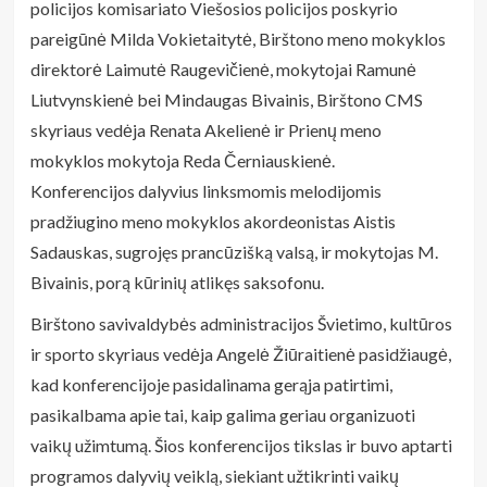
policijos komisariato Viešosios policijos poskyrio
pareigūnė Milda Vokietaitytė, Birštono meno mokyklos
direktorė Laimutė Raugevičienė, mokytojai Ramunė
Liutvynskienė bei Mindaugas Bivainis, Birštono CMS
skyriaus vedėja Renata Akelienė ir Prienų meno
mokyklos mokytoja Reda Černiauskienė.
Konferencijos dalyvius linksmomis melodijomis
pradžiugino meno mokyklos akordeonistas Aistis
Sadauskas, sugrojęs prancūzišką valsą, ir mokytojas M.
Bivainis, porą kūrinių atlikęs saksofonu.
Birštono savivaldybės administracijos Švietimo, kultūros
ir sporto skyriaus vedėja Angelė Žiūraitienė pasidžiaugė,
kad konferencijoje pasidalinama gerąja patirtimi,
pasikalbama apie tai, kaip galima geriau organizuoti
vaikų užimtumą. Šios konferencijos tikslas ir buvo aptarti
programos dalyvių veiklą, siekiant užtikrinti vaikų