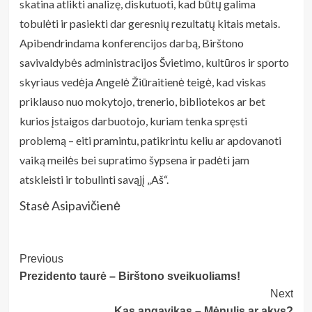
skatina atlikti analizę, diskutuoti, kad būtų galima
tobulėti ir pasiekti dar geresnių rezultatų kitais metais.
Apibendrindama konferencijos darbą, Birštono
savivaldybės administracijos Švietimo, kultūros ir sporto
skyriaus vedėja Angelė Žiūraitienė teigė, kad viskas
priklauso nuo mokytojo, trenerio, bibliotekos ar bet
kurios įstaigos darbuotojo, kuriam tenka spręsti
problemą – eiti pramintu, patikrintu keliu ar apdovanoti
vaiką meilės bei supratimo šypsena ir padėti jam
atskleisti ir tobulinti savąjį „Aš“.
Stasė Asipavičienė
Post
Previous
Prezidento taurė – Birštono sveikuoliams!
Navigation
Next
Kas apgavikas – Mėnulis ar akys?