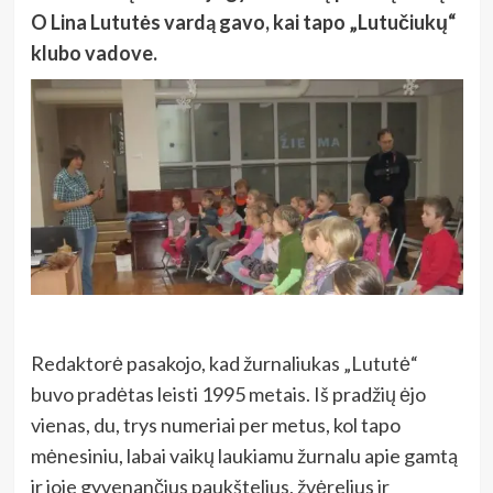
O Lina Lututės vardą gavo, kai tapo „Lutučiukų“
klubo vadove.
Redaktorė pasakojo, kad žurnaliukas „Lututė“
buvo pradėtas leisti 1995 metais. Iš pradžių ėjo
vienas, du, trys numeriai per metus, kol tapo
mėnesiniu, labai vaikų laukiamu žurnalu apie gamtą
ir joje gyvenančius paukštelius, žvėrelius ir