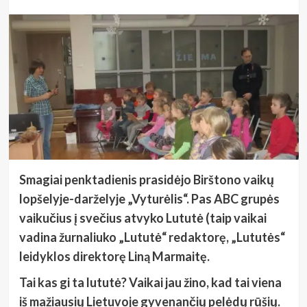
Smagiai penktadienis prasidėjo Birštono vaikų
lopšelyje-darželyje „Vyturėlis“. Pas ABC grupės
vaikučius į svečius atvyko Lututė (taip vaikai
vadina žurnaliuko „Lututė“ redaktorę, „Lututės“
leidyklos direktorę Liną Marmaitę.
Tai kas gi ta lututė? Vaikai jau žino, kad tai viena
iš mažiausių Lietuvoje gyvenančių pelėdų rūšių.