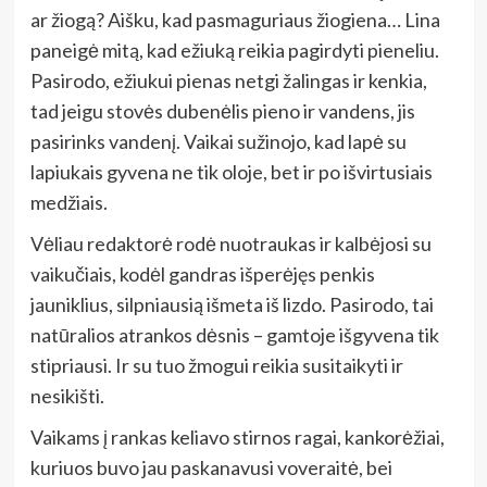
ar žiogą? Aišku, kad pasmaguriaus žiogiena… Lina
paneigė mitą, kad ežiuką reikia pagirdyti pieneliu.
Pasirodo, ežiukui pienas netgi žalingas ir kenkia,
tad jeigu stovės dubenėlis pieno ir vandens, jis
pasirinks vandenį. Vaikai sužinojo, kad lapė su
lapiukais gyvena ne tik oloje, bet ir po išvirtusiais
medžiais.
Vėliau redaktorė rodė nuotraukas ir kalbėjosi su
vaikučiais, kodėl gandras išperėjęs penkis
jauniklius, silpniausią išmeta iš lizdo. Pasirodo, tai
natūralios atrankos dėsnis – gamtoje išgyvena tik
stipriausi. Ir su tuo žmogui reikia susitaikyti ir
nesikišti.
Vaikams į rankas keliavo stirnos ragai, kankorėžiai,
kuriuos buvo jau paskanavusi voveraitė, bei