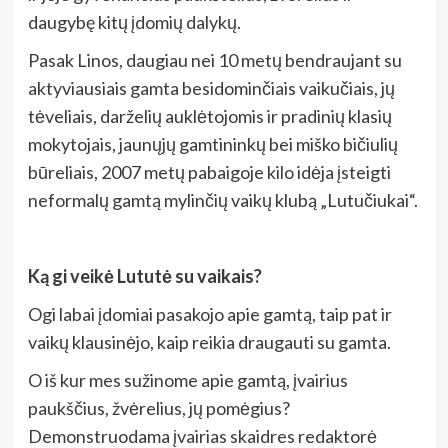
daugybę kitų įdomių dalykų.
Pasak Linos, daugiau nei 10 metų bendraujant su
aktyviausiais gamta besidominčiais vaikučiais, jų
tėveliais, darželių auklėtojomis ir pradinių klasių
mokytojais, jaunųjų gamtininkų bei miško bičiulių
būreliais, 2007 metų pabaigoje kilo idėja įsteigti
neformalų gamtą mylinčių vaikų klubą „Lutučiukai“.
Ką gi veikė Lututė su vaikais?
Ogi labai įdomiai pasakojo apie gamtą, taip pat ir
vaikų klausinėjo, kaip reikia draugauti su gamta.
O iš kur mes sužinome apie gamtą, įvairius
paukščius, žvėrelius, jų pomėgius?
Demonstruodama įvairias skaidres redaktorė