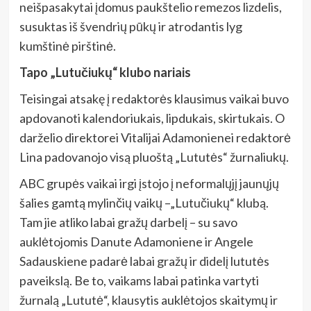
neišpasakytai įdomus paukštelio remezos lizdelis,
susuktas iš švendrių pūkų ir atrodantis lyg
kumštinė pirštinė.
Tapo „Lutučiukų“ klubo nariais
Teisingai atsakę į redaktorės klausimus vaikai buvo
apdovanoti kalendoriukais, lipdukais, skirtukais. O
darželio direktorei Vitalijai Adamonienei redaktorė
Lina padovanojo visą pluoštą „Lututės“ žurnaliukų.
ABC grupės vaikai irgi įstojo į neformalųjį jaunųjų
šalies gamtą mylinčių vaikų –„Lutučiukų“ klubą.
Tam jie atliko labai gražų darbelį – su savo
auklėtojomis Danute Adamoniene ir Angele
Sadauskiene padarė labai gražų ir didelį lututės
paveikslą. Be to, vaikams labai patinka vartyti
žurnalą „Lututė“, klausytis auklėtojos skaitymų ir