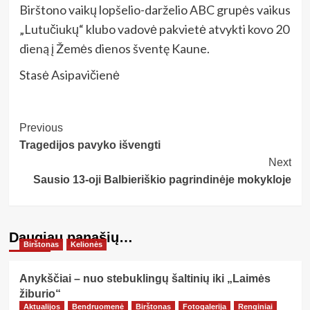
Birštono vaikų lopšelio-darželio ABC grupės vaikus
„Lutučiukų“ klubo vadovė pakvietė atvykti kovo 20
dieną į Žemės dienos šventę Kaune.
Stasė Asipavičienė
Post
Previous
Tragedijos pavyko išvengti
Navigation
Next
Sausio 13-oji Balbieriškio pagrindinėje mokykloje
Daugiau panašių…
Birštonas
Kelionės
Anykščiai – nuo stebuklingų šaltinių iki „Laimės
žiburio“
Aktualijos
Bendruomenė
Birštonas
Fotogalerija
Renginiai