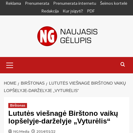
Skip
Reklama
Prenumerata
Prenumerata internetu
Šeimos kortelė
to
Redakcija
Kur įsigyti?
PDF
content
Primary
Menu
HOME
BIRŠTONAS
LUTUTĖS VIEŠNAGĖ BIRŠTONO VAIKŲ
LOPŠELYJE-DARŽELYJE „VYTURĖLIS“
Birštonas
Lututės viešnagė Birštono vaikų
lopšelyje-darželyje „Vyturėlis“
NG Media
2014/01/22