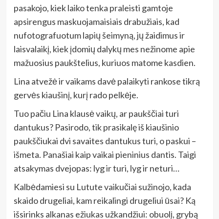
pasakojo, kiek laiko tenka praleisti gamtoje
apsirengus maskuojamaisiais drabužiais, kad
nufotografuotum lapių šeimyną, jų žaidimus ir
laisvalaikį, kiek įdomių dalykų mes nežinome apie
mažuosius paukštelius, kuriuos matome kasdien.
Lina atvežė ir vaikams davė palaikyti rankose tikrą
gervės kiaušinį, kurį rado pelkėje.
Tuo pačiu Lina klausė vaikų, ar paukščiai turi
dantukus? Pasirodo, tik prasikalę iš kiaušinio
paukščiukai dvi savaites dantukus turi, o paskui –
išmeta. Panašiai kaip vaikai pieninius dantis. Taigi
atsakymas dvejopas: lyg ir turi, lyg ir neturi…
Kalbėdamiesi su Lutute vaikučiai sužinojo, kada
skaido drugeliai, kam reikalingi drugeliui ūsai? Ką
išsirinks alkanas ežiukas užkandžiui: obuolį, grybą