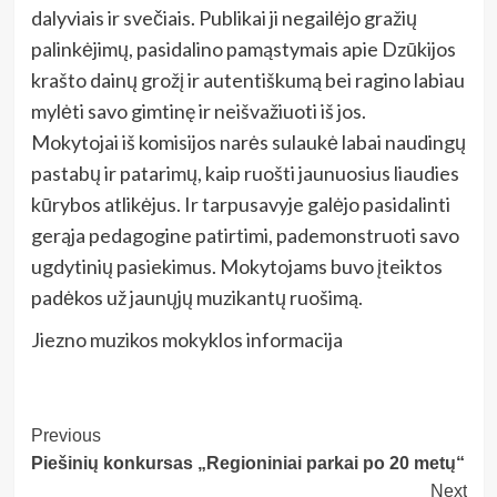
dalyviais ir svečiais. Publikai ji negailėjo gražių
palinkėjimų, pasidalino pamąstymais apie Dzūkijos
krašto dainų grožį ir autentiškumą bei ragino labiau
mylėti savo gimtinę ir neišvažiuoti iš jos.
Mokytojai iš komisijos narės sulaukė labai naudingų
pastabų ir patarimų, kaip ruošti jaunuosius liaudies
kūrybos atlikėjus. Ir tarpusavyje galėjo pasidalinti
gerąja pedagogine patirtimi, pademonstruoti savo
ugdytinių pasiekimus. Mokytojams buvo įteiktos
padėkos už jaunųjų muzikantų ruošimą.
Jiezno muzikos mokyklos informacija
Post
Previous
Piešinių konkursas „Regioniniai parkai po 20 metų“
Navigation
Next