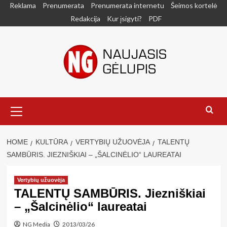
Skip
Reklama
Prenumerata
Prenumerata internetu
Šeimos kortelė
to
Redakcija
Kur įsigyti?
PDF
content
Primary
Menu
HOME
KULTŪRA
VERTYBIŲ UŽUOVĖJA
TALENTŲ
SAMBŪRIS. JIEZNIŠKIAI – „ŠALCINĖLIO“ LAUREATAI
Vertybių užuovėja
TALENTŲ SAMBŪRIS. Jiezniškiai
– „Šalcinėlio“ laureatai
NG Media
2013/03/26