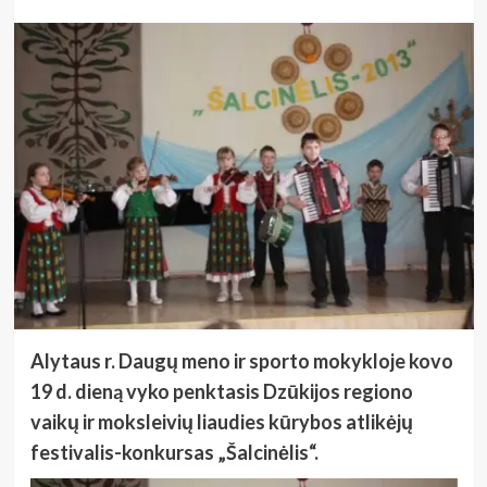
Alytaus r. Daugų meno ir sporto mokykloje kovo
19 d. dieną vyko penktasis Dzūkijos regiono
vaikų ir moksleivių liaudies kūrybos atlikėjų
festivalis-konkursas „Šalcinėlis“.