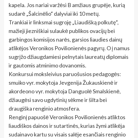
kapela. Jos nariai varžėsi B amžiaus grupėje, kurią
sudarė „Šalcinėlio“ dalyviai iki 10 metų.
Trankiai ir linksmai sugroję „Liaudišką polkutę“,
mažieji jiezniškiai sulaukė publikos ovacijų bei
garbingos komisijos narės, garsios liaudies dainų
atlikėjos Veronikos Povilionienės pagyrų. O į namus
sugrįžo džiaugdamiesi pelnytais laureatų diplomais
ir gautomis atminimo dovanomis.
Konkursui moksleivius paruošusios pedagogės:
smuiko vyr. mokytoja Jevgenija Žukauskienė ir
akordeono vyr. mokytoja Danguolė Smalskienė,
džiaugėsi savo ugdytinių sėkme ir šilta bei
draugiška renginio atmosfera.
Renginį papuošė Veronikos Povilionienės atliktos
liaudiškos dainos ir sutartinės, kurias žymi atlikėja
sudainavo kartu su visais salėje esančiais renginio