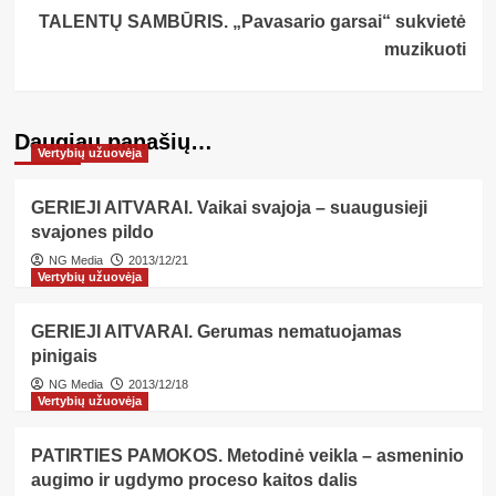
TALENTŲ SAMBŪRIS. „Pavasario garsai“ sukvietė
muzikuoti
Daugiau panašių…
Vertybių užuovėja
GERIEJI AITVARAI. Vaikai svajoja – suaugusieji
svajones pildo
NG Media
2013/12/21
Vertybių užuovėja
GERIEJI AITVARAI. Gerumas nematuojamas
pinigais
NG Media
2013/12/18
Vertybių užuovėja
PATIRTIES PAMOKOS. Metodinė veikla – asmeninio
augimo ir ugdymo proceso kaitos dalis