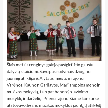
Šiais metais renginys galėjo pasigirti itin gausiu
dalyvių skaičiumi. Savo pasirodymais džiugino
jaunieji atlikėjai iš Alytaus miesto ir rajono,
Varėnos, Kauno r. Garliavos, Marijampolės meno ir
muzikos mokyklų, taip pat bendrojo lavinimo
mokyklų ir darželių. Prienų rajonui šiame konkurse
atstovavo Jiezno muzikos mokyklos jaunųjų atlikėjų