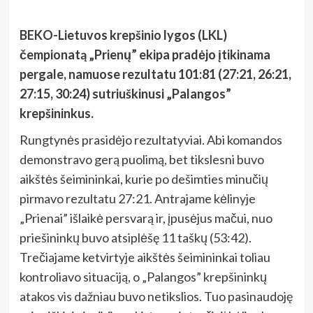
BEKO-Lietuvos krepšinio lygos (LKL)
čempionatą
„
Prienų” ekipa
pradėjo įtikinama
pergale, namuose rezultatu 101:81
(27:21, 26:21,
27:15, 30:24) sutriuškinusi „
Palangos”
krepšininkus.
Rungtynės prasidėjo rezultatyviai. Abi komandos
demonstravo gerą puolimą, bet tikslesni buvo
aikštės šeimininkai, kurie po dešimties minučių
pirmavo rezultatu 27:21. Antrajame kėlinyje
„Prienai” išlaikė persvarą ir, įpusėjus mačui, nuo
priešininkų buvo atsiplėšę 11 taškų (53:42).
Trečiajame ketvirtyje aikštės šeimininkai toliau
kontroliavo situaciją, o „Palangos” krepšininkų
atakos vis dažniau buvo netikslios. Tuo pasinaudoję