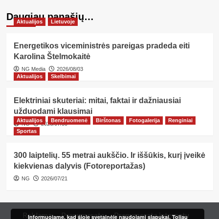
Daugiau panašių…
Aktualijos
Lietuvoje
Energetikos viceministrės pareigas pradeda eiti
Karolina Štelmokaitė
NG Media
2026/08/03
Aktualijos
Skelbimai
Elektriniai skuteriai: mitai, faktai ir dažniausiai
užduodami klausimai
Aktualijos
Bendruomenė
Birštonas
Fotogalerija
Renginiai
NG
2026/07/30
Sportas
300 laiptelių. 55 metrai aukščio. Ir iššūkis, kurį įveikė
kiekvienas dalyvis (Fotoreportažas)
NG
2026/07/21
Reklama
Prenumerata
Prenumerata internetu
Informuojame, kad šioje svetainėje naudojami slapukai. Toliau