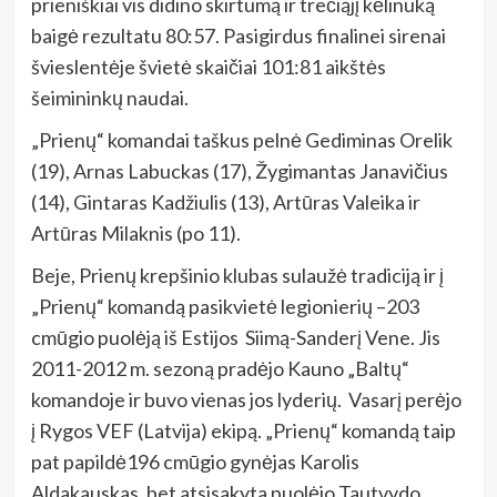
prieniškiai vis didino skirtumą ir trečiąjį kėlinuką
baigė rezultatu 80:57. Pasigirdus finalinei sirenai
švieslentėje švietė skaičiai 101:81 aikštės
šeimininkų naudai.
„Prienų“ komandai taškus pelnė Gediminas Orelik
(19), Arnas Labuckas (17), Žygimantas Janavičius
(14), Gintaras Kadžiulis (13), Artūras Valeika ir
Artūras Milaknis (po 11).
Beje, Prienų krepšinio klubas sulaužė tradiciją ir į
„Prienų“ komandą pasikvietė legionierių –203
cmūgio puolėją iš Estijos Siimą-Sanderį Vene. Jis
2011-2012 m. sezoną pradėjo Kauno „Baltų“
komandoje ir buvo vienas jos lyderių. Vasarį perėjo
į Rygos VEF (Latvija) ekipą. „Prienų“ komandą taip
pat papildė196 cmūgio gynėjas Karolis
Aldakauskas, bet atsisakyta puolėjo Tautvydo