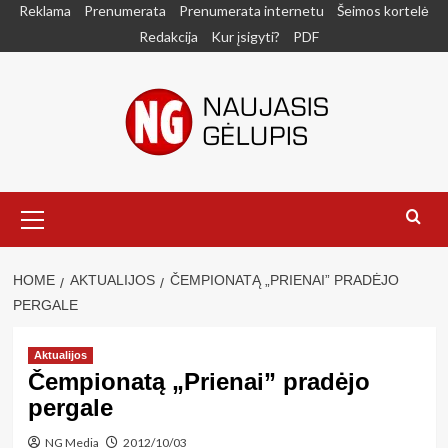
Skip
Reklama
Prenumerata
Prenumerata internetu
Šeimos kortelė
to
Redakcija
Kur įsigyti?
PDF
content
Primary
Menu
HOME
AKTUALIJOS
ČEMPIONATĄ „PRIENAI” PRADĖJO
PERGALE
Aktualijos
Čempionatą „Prienai” pradėjo
pergale
NG Media
2012/10/03