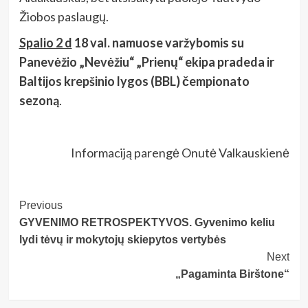
Žiobos paslaugų.
Spalio 2 d
18 val. namuose varžybomis su
Panevėžio „Nevėžiu“ „Prienų“ ekipa pradeda ir
Baltijos krepšinio lygos (BBL) čempionato
sezoną
.
Informaciją parengė Onutė Valkauskienė
Post
Previous
GYVENIMO RETROSPEKTYVOS. Gyvenimo keliu
Navigation
lydi tėvų ir mokytojų skiepytos vertybės
Next
„Pagaminta Birštone“