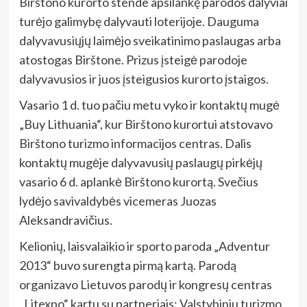
Birštono kurorto stende apsilankę parodos dalyviai
turėjo galimybę dalyvauti loterijoje. Dauguma
dalyvavusiųjų laimėjo sveikatinimo paslaugas arba
atostogas Birštone. Prizus įsteigė parodoje
dalyvavusios ir juos įsteigusios kurorto įstaigos.
Vasario 1 d. tuo pačiu metu vyko ir kontaktų mugė
„Buy Lithuania“, kur Birštono kurortui atstovavo
Birštono turizmo informacijos centras. Dalis
kontaktų mugėje dalyvavusių paslaugų pirkėjų
vasario 6 d. aplankė Birštono kurortą. Svečius
lydėjo savivaldybės vicemeras Juozas
Aleksandravičius.
Kelionių, laisvalaikio ir sporto paroda „Adventur
2013“ buvo surengta pirmą kartą. Parodą
organizavo Lietuvos parodų ir kongresų centras
„Litexpo“ kartu su partneriais: Valstybiniu turizmo