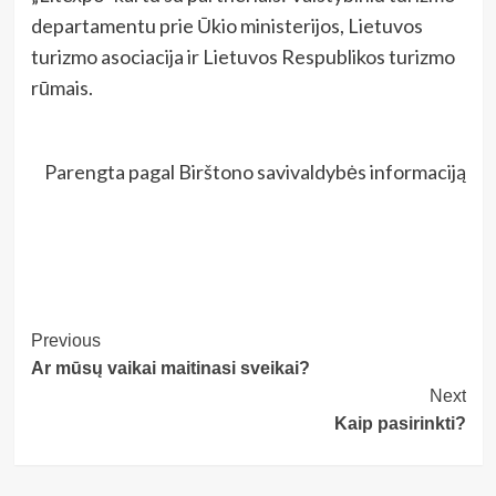
departamentu prie Ūkio ministerijos, Lietuvos
turizmo asociacija ir Lietuvos Respublikos turizmo
rūmais.
Parengta pagal Birštono savivaldybės informaciją
Post
Previous
Ar mūsų vaikai maitinasi sveikai?
Navigation
Next
Kaip pasirinkti?