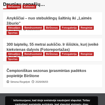
Daugiau panašių…
Birštonas
Kelionės
Anykščiai – nuo stebuklingų šaltinių iki „Laimės
žiburio“
Aktualijos
Bendruomenė
Birštonas
Fotogalerija
Renginiai
NG Media
2026/08/06
Sportas
300 laiptelių. 55 metrai aukščio. Ir iššūkis, kurį įveikė
kiekvienas dalyvis (Fotoreportažas)
Aktualijos
Bendruomenė
Birštonas
Fotogalerija
Renginiai
NG
2026/07/21
Sportas
Čempioniškas sezonas įprasmintas padėkos
popietėje Birštone
Simona Rizgelytė
2026/06/03
Reklama
Prenumerata
Prenumerata internetu
Informuojame, kad šioje svetainėje naudojami slapukai. Toliau
naršydami svetainėje sutinkate, kad slapukai atsirastų Jūsų