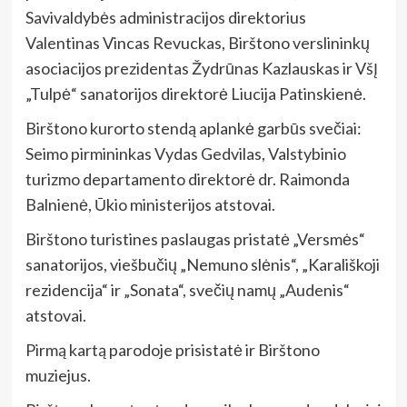
Savivaldybės administracijos direktorius
Valentinas Vincas Revuckas, Birštono verslininkų
asociacijos prezidentas Žydrūnas Kazlauskas ir VšĮ
„Tulpė“ sanatorijos direktorė Liucija Patinskienė.
Birštono kurorto stendą aplankė garbūs svečiai:
Seimo pirmininkas Vydas Gedvilas, Valstybinio
turizmo departamento direktorė dr. Raimonda
Balnienė, Ūkio ministerijos atstovai.
Birštono turistines paslaugas pristatė „Versmės“
sanatorijos, viešbučių „Nemuno slėnis“, „Karališkoji
rezidencija“ ir „Sonata“, svečių namų „Audenis“
atstovai.
Pirmą kartą parodoje prisistatė ir Birštono
muziejus.