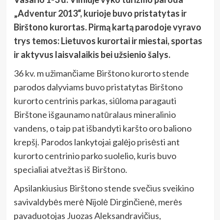
„Adventur 2013“, kurioje buvo pristatytas ir
Birštono kurortas. Pirmą kartą parodoje vyravo
trys temos: Lietuvos kurortai ir miestai, sportas
ir aktyvus laisvalaikis bei užsienio šalys.
36 kv. m užimančiame Birštono kurorto stende
parodos dalyviams buvo pristatytas Birštono
kurorto centrinis parkas, siūloma paragauti
Birštone išgaunamo natūralaus mineralinio
vandens, o taip pat išbandyti karšto oro baliono
krepšį. Parodos lankytojai galėjo prisėsti ant
kurorto centrinio parko suolelio, kuris buvo
specialiai atvežtas iš Birštono.
Apsilankiusius Birštono stende svečius sveikino
savivaldybės merė Nijolė Dirginčienė, merės
pavaduotojas Juozas Aleksandravičius,