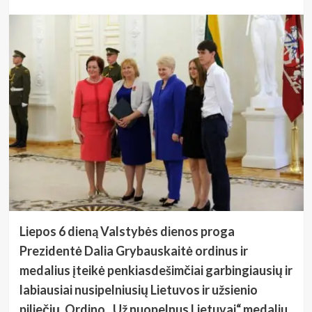
Liepos 6 dieną Valstybės dienos proga
Prezidentė Dalia Grybauskaitė ordinus ir
medalius įteikė penkiasdešimčiai garbingiausių ir
labiausiai nusipelniusių Lietuvos ir užsienio
piliečių. Ordino „Už nuopelnus Lietuvai“ medaliu