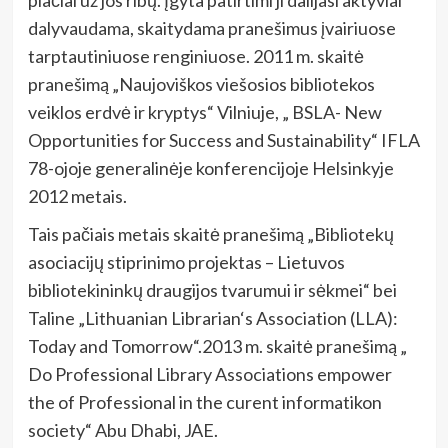
dalyvaudama, skaitydama pranešimus įvairiuose
tarptautiniuose renginiuose. 2011 m. skaitė
pranešimą „Naujoviškos viešosios bibliotekos
veiklos erdvė ir kryptys“ Vilniuje, „ BSLA- New
Opportunities for Success and Sustainability“ IFLA
78-ojoje generalinėje konferencijoje Helsinkyje
2012 metais.
Tais pačiais metais skaitė pranešimą „Bibliotekų
asociacijų stiprinimo projektas – Lietuvos
bibliotekininkų draugijos tvarumui ir sėkmei“ bei
Taline „Lithuanian Librarian‘s Association (LLA):
Today and Tomorrow“.2013 m. skaitė pranešimą „
Do Professional Library Associations empower
the of Professional in the curent informatikon
society“ Abu Dhabi, JAE.