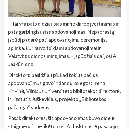
– Tai yra pats didžiausias mano darbo įvertinimas ir
pats garbingiausias apdovanojimas. Nepaprastą
įspūdį padarė pati apdovanojimų ceremonija,
aplinka, kur buvo teikiami apdovanojimai ir
Valstybės dienos minėjimas, – įspūdžiais dalijosi A.
Jaskūnienė.
Direktorė pasidžiaugė, kad tokius pačius
apdovanojimus gavo ir dar du kolegos: Irena
Krivinė, Vilniaus universiteto bibliotekos direktorė,
ir Kęstutis Juškevičius, projekto „Bibliotekos
pažangai“ vadovas.
Pasak direktorės, šis apdovanojimas buvo didelė
staigmena ir netikėtumas. A. Jaskūnienė pasakojo,