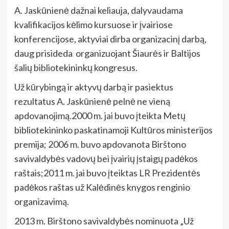
A. Jaskūnienė dažnai keliauja, dalyvaudama
kvalifikacijos kėlimo kursuose ir įvairiose
konferencijose, aktyviai dirba organizacinį darbą,
daug prisideda organizuojant Šiaurės ir Baltijos
šalių bibliotekininkų kongresus.
Už kūrybingą ir aktyvų darbą ir pasiektus
rezultatus A. Jaskūnienė pelnė ne vieną
apdovanojimą.2000 m. jai buvo įteikta Metų
bibliotekininko paskatinamoji Kultūros ministerijos
premija; 2006 m. buvo apdovanota Birštono
savivaldybės vadovų bei įvairių įstaigų padėkos
raštais;2011 m. jai buvo įteiktas LR Prezidentės
padėkos raštas už Kalėdinės knygos renginio
organizavimą.
2013 m. Birštono savivaldybės nominuota „Už