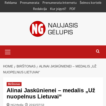
Skip
Reklama
Prenumerata
Prenumerata internetu
Šeimos kortelė
to
Redakcija
Kur įsigyti?
PDF
content
Primary
Menu
HOME
BIRŠTONAS
ALINAI JASKŪNIENEI – MEDALIS „UŽ
NUOPELNUS LIETUVAI“
Birštonas
Alinai Jaskūnienei – medalis „Už
nuopelnus Lietuvai“
NG Media
2013/07/13