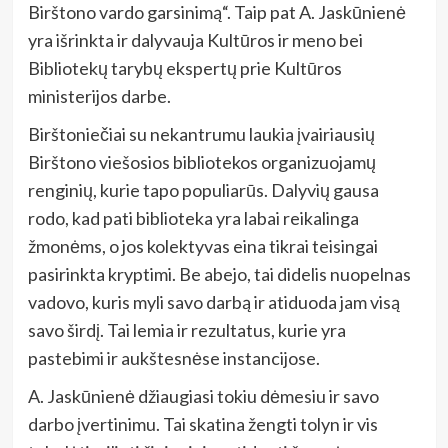
Birštono vardo garsinimą“. Taip pat A. Jaskūnienė
yra išrinkta ir dalyvauja Kultūros ir meno bei
Bibliotekų tarybų ekspertų prie Kultūros
ministerijos darbe.
Birštoniečiai su nekantrumu laukia įvairiausių
Birštono viešosios bibliotekos organizuojamų
renginių, kurie tapo populiarūs. Dalyvių gausa
rodo, kad pati biblioteka yra labai reikalinga
žmonėms, o jos kolektyvas eina tikrai teisingai
pasirinkta kryptimi. Be abejo, tai didelis nuopelnas
vadovo, kuris myli savo darbą ir atiduoda jam visą
savo širdį. Tai lemia ir rezultatus, kurie yra
pastebimi ir aukštesnėse instancijose.
A. Jaskūnienė džiaugiasi tokiu dėmesiu ir savo
darbo įvertinimu. Tai skatina žengti tolyn ir vis