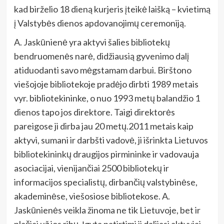
kad birželio 18 dieną kurjeris įteikė laišką – kvietimą
į Valstybės dienos apdovanojimų ceremoniją.
A. Jaskūnienė yra aktyvi šalies bibliotekų
bendruomenės narė, didžiausią gyvenimo dalį
atiduodanti savo mėgstamam darbui. Birštono
viešojoje bibliotekoje pradėjo dirbti 1989 metais
vyr. bibliotekininke, o nuo 1993 metų balandžio 1
dienos tapo jos direktore. Taigi direktorės
pareigose ji dirba jau 20 metų.2011 metais kaip
aktyvi, sumani ir darbšti vadovė, ji išrinkta Lietuvos
bibliotekininkų draugijos pirmininke ir vadovauja
asociacijai, vienijančiai 2500 bibliotekų ir
informacijos specialistų, dirbančių valstybinėse,
akademinėse, viešosiose bibliotekose. A.
Jaskūnienės veikla žinoma ne tik Lietuvoje, bet ir
plačiai už jos ribų. Įgyta patirtimi ji dalijasi aktyviai