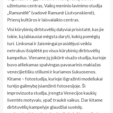
užimtumo centras, Vaikų meninio lavinimo studija
„Ramunėlė“ (vadovė Ramunė Liutvynskienė),
Prienų kultūros ir laisvalaikio centras.
Visi kūrybinių dirbtuvėlių dalyviai prisistatė, kas jie
tokie, ką labiausiai mėgsta daryti, kokių pomėgių
turi. Linksmai ir žaismingai prasidėjusi veikla
netrukus išsiplėtė po visus kūrybinių dirbtuvėlių
kampelius. Viename jų įsikūrė visažo studija, kurioje
buvo atliekamas spalvingas pavasarinis makiažas
venecijietišku stiliumi ir kuriamos šukuosenos.
Kitame – fotostudija, kurioje išgražinti modeliukai
turėjo galimybę įsiamžinti fotosesijoje. Ši
improvizuota studija, įrengta Venecijos kaukių
šventės motyvais, ypač traukė vaikus. Dar kitame
dirbtuvėlių kampelyje glaudžiai susėdę,