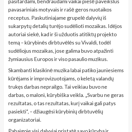
pasitardami, bendraudami vaikai piešė paveikslus
pavasariniais motyvais ir rašė geros nuotaikos
receptus. Paskutiniajame grupelė dalyvių iš
sukarpytų detalių turėjo sudėlioti mozaikas. Idėjos
autoriai siekė, kad ir ši užduotis atitiktų projekto
temą – kūrybinės dirbtuvėlės su Vivaldi, todėl
sudėliojus mozaikas, jose galima buvo atpažinti
žymiausius Europos ir viso pasaulio muzikus.
Skambanti klasikinė muzika labai patiko jauniesiems
kūrėjams ir improvizuotojams, o keletą valandų
trukęs darbas neprailgo. Tai veikiau buvo ne
darbas, o maloni, kūrybiška veikla. „Svarbu ne geras
rezultatas, o tas rezultatas, kurį vaikai gali patys
pasiekti“, – džiaugėsi kūrybinių dirbtuvėlių
organizatoriai.
Pabaigoje visi dalyviai pristatė savo kūrybą ir