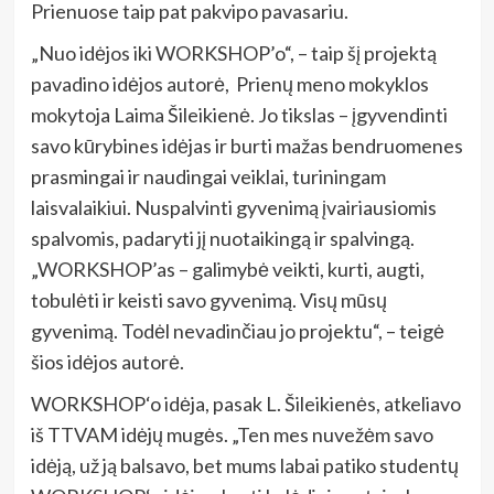
Prienuose taip pat pakvipo pavasariu.
„Nuo idėjos iki WORKSHOP’o“, – taip šį projektą
pavadino idėjos autorė, Prienų meno mokyklos
mokytoja Laima Šileikienė. Jo tikslas – įgyvendinti
savo kūrybines idėjas ir burti mažas bendruomenes
prasmingai ir naudingai veiklai, turiningam
laisvalaikiui. Nuspalvinti gyvenimą įvairiausiomis
spalvomis, padaryti jį nuotaikingą ir spalvingą.
„WORKSHOP’as – galimybė veikti, kurti, augti,
tobulėti ir keisti savo gyvenimą. Visų mūsų
gyvenimą. Todėl nevadinčiau jo projektu“, – teigė
šios idėjos autorė.
WORKSHOP‘o idėja, pasak L. Šileikienės, atkeliavo
iš TTVAM idėjų mugės. „Ten mes nuvežėm savo
idėją, už ją balsavo, bet mums labai patiko studentų