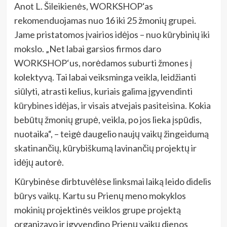
Anot L. Šileikienės, WORKSHOP‘as
rekomenduojamas nuo 16 iki 25 žmonių grupei.
Jame pristatomos įvairios idėjos – nuo kūrybinių iki
mokslo. „Net labai garsios firmos daro
WORKSHOP‘us, norėdamos suburti žmones į
kolektyvą. Tai labai veiksminga veikla, leidžianti
siūlyti, atrasti kelius, kuriais galima įgyvendinti
kūrybines idėjas, ir visais atvejais pasiteisina. Kokia
bebūtų žmonių grupė, veikla, po jos lieka įspūdis,
nuotaika“, – teigė daugelio naujų vaikų žingeidumą
skatinančių, kūrybiškumą lavinančių projektų ir
idėjų autorė.
Kūrybinėse dirbtuvėlėse linksmai laiką leido didelis
būrys vaikų. Kartu su Prienų meno mokyklos
mokinių projektinės veiklos grupe projektą
organizavo ir įgyvendino Prienų vaikų dienos