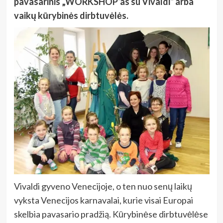
pavasarinis „WORKSHOP‘as su Vivaldi“ arba
vaikų kūrybinės dirbtuvėlės.
Vivaldi gyveno Venecijoje, o ten nuo senų laikų
vyksta Venecijos karnavalai, kurie visai Europai
skelbia pavasario pradžią. Kūrybinėse dirbtuvėlėse