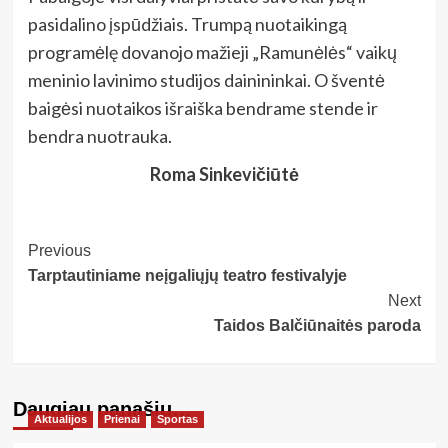
pasidalino įspūdžiais. Trumpą nuotaikingą
programėlę dovanojo mažieji „Ramunėlės“ vaikų
meninio lavinimo studijos dainininkai. O šventė
baigėsi nuotaikos išraiška bendrame stende ir
bendra nuotrauka.
Roma Sinkevičiūtė
Post
Previous
Tarptautiniame neįgaliųjų teatro festivalyje
Navigation
Next
Taidos Balčiūnaitės paroda
Daugiau panašių…
Aktualijos
Prienai
Sportas