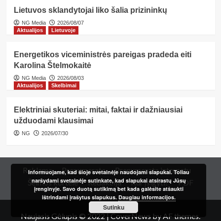
Lietuvos sklandytojai liko šalia prizininkų
NG Media
2026/08/07
Aktualijos
Lietuvoje
Energetikos viceministrės pareigas pradeda eiti
Karolina Štelmokaitė
NG Media
2026/08/03
Aktualijos
Skelbimai
Elektriniai skuteriai: mitai, faktai ir dažniausiai
užduodami klausimai
NG
2026/07/30
Reklama
Prenumerata
Prenumerata internetu
Informuojame, kad šioje svetainėje naudojami slapukai. Toliau
naršydami svetainėje sutinkate, kad slapukai atsirastų Jūsų
Šeimos kortelė
Redakcija
Kur įsigyti?
PDF
įrenginyje. Savo duotą sutikimą bet kada galėsite atšaukti
ištrindami įrašytus slapukus.
Daugiau informacijos.
Sutinku
Naujasis Gėlupis © 2022
|
CoverNews
by AF themes.