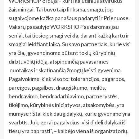
WORKSHOP‘o idėja – kurti kalėdinius atvirukus
žaismingai. Tai buvo taip linksma, smagu, jog
sugalvojome kažką panašaus padaryti ir Prienuose.
Vakarų pasaulyje WORKSHOP‘as daromas jau
seniai, tai tiesiog smagi veikla, darant kažką kartu ir
smagiai leidžiant laiką. Su savo partneriais, kurie visi
yra čia, įgyvendinome būtent tokių kūrybinių
dirbtuvėlių idėją, atspindinčią pavasarines
nuotaikas ir skatinančią žmogų keisti gyvenimą.
Pagalvokime, kiek viso to: tolerancijos, pagarbos,
pareigos, pagalbos, draugiškumo, meilės,
bendravimo, bendradarbiavimo, partnerystės,
tikėjimo, kūrybinės iniciatyvos, atsakomybės, yra
mumyse? Štai kiek daug dalykų, kurie gyvenime yra
svarbūs. Juk, gerai pagalvojus, visi dideli dalykai iš
tiesų yra paprasti“, – kalbėjo viena iš organizatorių.