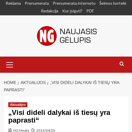
Skip
Reklama
Prenumerata
Prenumerata internetu
Šeimos kortelė
to
Redakcija
Kur įsigyti?
PDF
content
Primary
Menu
HOME
AKTUALIJOS
„VISI DIDELI DALYKAI IŠ TIESŲ YRA
PAPRASTI“
Aktualijos
„Visi dideli dalykai iš tiesų yra
paprasti“
NG Media
2013/04/20