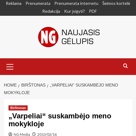
Skip
Reklama
Prenumerata
Prenumerata internetu
Šeimos kortelė
to
Redakcija
Kur įsigyti?
PDF
content
Primary
Menu
HOME
BIRŠTONAS
„VARPELIAI“ SUSKAMBĖJO MENO
MOKYKLOJE
Birštonas
„Varpeliai“ suskambėjo meno
mokykloje
NG Media
2013/02/16