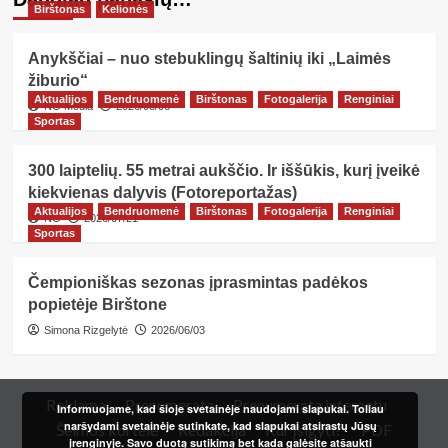
Birštonas
Kelionės
Anykščiai – nuo stebuklingų šaltinių iki „Laimės
žiburio“
Aktualijos
Bendruomenė
Birštonas
Fotogalerija
Renginiai
NG Media
2026/08/06
Sportas
300 laiptelių. 55 metrai aukščio. Ir iššūkis, kurį įveikė
kiekvienas dalyvis (Fotoreportažas)
Aktualijos
Bendruomenė
Birštonas
Fotogalerija
Renginiai
NG
2026/07/21
Sportas
Čempioniškas sezonas įprasmintas padėkos
popietėje Birštone
Simona Rizgelytė
2026/06/03
Reklama
Prenumerata
Prenumerata internetu
Informuojame, kad šioje svetainėje naudojami slapukai. Toliau
naršydami svetainėje sutinkate, kad slapukai atsirastų Jūsų
Šeimos kortelė
Redakcija
Kur įsigyti?
PDF
įrenginyje. Savo duotą sutikimą bet kada galėsite atšaukti