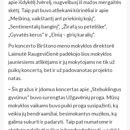
apie išdykėlį žvėrelį, nugvelbusį iš mažos mergaitės
skėtį. Taip pat buvo atliekami kūrinėliai ir apie
„Meškiną, vaikštantį ant priekinių kojų“,
„Sentimentalų banginį“, „Žirafą su peteliške“,
„Gyvatės kerus“ ir „Elnią – girių karalių“.
Po koncerto Birštono meno mokyklos direktorė
Laimutė Raugevičienė padėkojo šios mokyklos
jauniesiems atlikėjams ir jų mokytojams ne tik už
puikų koncertą, bet ir už padovanotas projekto
natas.
–
Šis gražus ir įdomus koncertas apie „Stebuklingus
gyvūnus“ buvo surengtas Užgavėnių proga. Mūsų
mokyklos vaikams buvo puiki proga susipažinti, ką
veikia jų bendraamžiai, besimokantys muzikos, ką
galima sukurti ir padaryti. Taip pat numatome ir
ateityje palaikyti ryšius ir bendradarbiauti,
–
sakė L.