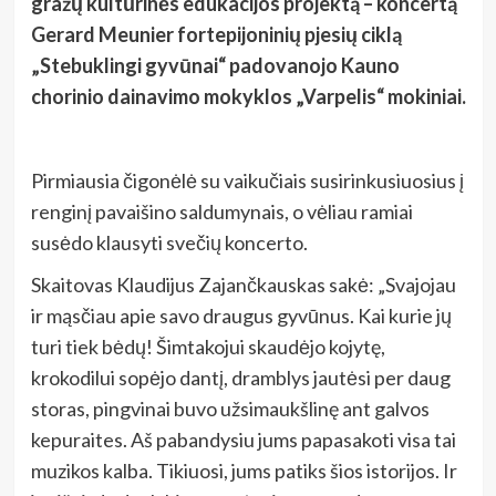
gražų kultūrinės edukacijos projektą – koncertą
Gerard Meunier fortepijoninių pjesių ciklą
„Stebuklingi gyvūnai“ padovanojo Kauno
chorinio dainavimo mokyklos „Varpelis“ mokiniai.
Pirmiausia čigonėlė su vaikučiais susirinkusiuosius į
renginį pavaišino saldumynais, o vėliau ramiai
susėdo klausyti svečių koncerto.
Skaitovas Klaudijus Zajančkauskas sakė: „Svajojau
ir mąsčiau apie savo draugus gyvūnus. Kai kurie jų
turi tiek bėdų! Šimtakojui skaudėjo kojytę,
krokodilui sopėjo dantį, dramblys jautėsi per daug
storas, pingvinai buvo užsimaukšlinę ant galvos
kepuraites. Aš pabandysiu jums papasakoti visa tai
muzikos kalba. Tikiuosi, jums patiks šios istorijos. Ir