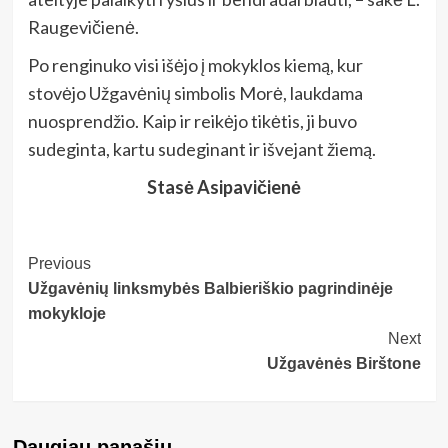
Raugevičienė.
Po renginuko visi išėjo į mokyklos kiemą, kur
stovėjo Užgavėnių simbolis Morė, laukdama
nuosprendžio. Kaip ir reikėjo tikėtis, ji buvo
sudeginta, kartu sudeginant ir išvejant žiemą.
Stasė Asipavičienė
Post
Previous
Užgavėnių linksmybės Balbieriškio pagrindinėje
Navigation
mokykloje
Next
Užgavėnės Birštone
Daugiau panašių…