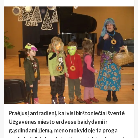
Praėjusį antradienį, kai visi birštoniečiai šventė
Užgavėnes miesto erdvėse baidydami ir
gąsdindami žiemą, meno mokykloje ta proga