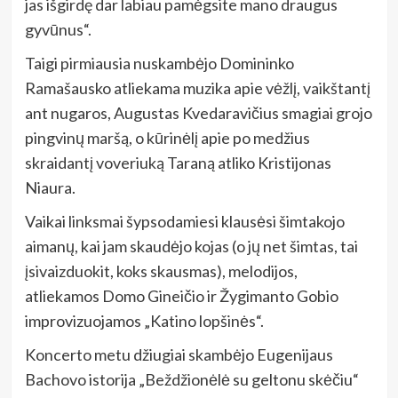
jas išgirdę dar labiau pamėgsite mano draugus
gyvūnus“.
Taigi pirmiausia nuskambėjo Domininko
Ramašausko atliekama muzika apie vėžlį, vaikštantį
ant nugaros, Augustas Kvedaravičius smagiai grojo
pingvinų maršą, o kūrinėlį apie po medžius
skraidantį voveriuką Taraną atliko Kristijonas
Niaura.
Vaikai linksmai šypsodamiesi klausėsi šimtakojo
aimanų, kai jam skaudėjo kojas (o jų net šimtas, tai
įsivaizduokit, koks skausmas), melodijos,
atliekamos Domo Gineičio ir Žygimanto Gobio
improvizuojamos „Katino lopšinės“.
Koncerto metu džiugiai skambėjo Eugenijaus
Bachovo istorija „Beždžionėlė su geltonu skėčiu“