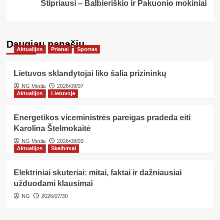
Stipriausi – Balbieriškio ir Pakuonio mokiniai
Daugiau panašių…
Aktualijos
Prienai
Sportas
Lietuvos sklandytojai liko šalia prizininkų
NG Media
2026/08/07
Aktualijos
Lietuvoje
Energetikos viceministrės pareigas pradeda eiti
Karolina Štelmokaitė
NG Media
2026/08/03
Aktualijos
Skelbimai
Elektriniai skuteriai: mitai, faktai ir dažniausiai
užduodami klausimai
NG
2026/07/30