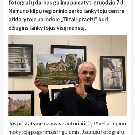
fotografų darbus galima pamatyti gruodžio 7 d.
Nemuno kilpų regioninio parko lankytojų centre
atidarytoje parodoje „Tiltai į praeitį“, kuri
džiugins lankytojus visą mėnesį.
Jos pristatyme dalyvavę autoriai ir jų tėveliai lepino
mokytoją pagyrimais ir gėlėmis. Jaunųjų fotografų