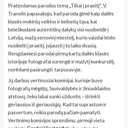
Pratęsdamas parodos temą „Tiltai į praeitį“, V.
Tranelis papasakojo, kad paroda gimė kaip dailės
klasės mokinių veiklos ir kelionių tąsa, kai
beieškodami autentiškų dalykų visi nusibeldė į
Latviją, mažą senovinį miestelį, kurio vaizdai leido
nusikelti į praeitį, įsijausti į to laiko dvasią.
Rengdamiesi parodai pirmą kartą dailės klasės
istorijoje fotografai surengė ir mažytį konkursėlį,
norėdami pasirungti tarpusavyje.
Jų darbus vertinusiai komisijai, kurioje buvo
fotografų mėgėjų, Savivaldybės ir žiniasklaidos
atstovų, teko labai sunki užduotis – išrinkti
geriausius iš geriausiųjų. Kad tai suprastum ir
pasvertum, reikia parodą pačiam pamatyti.
Vertinimo komisijos sprendimu, pirmoji vieta