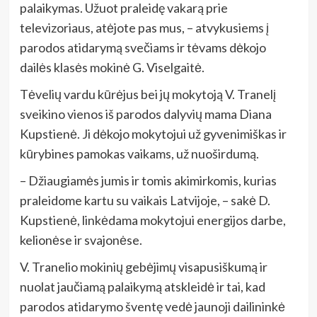
palaikymas. Užuot praleidę vakarą prie
televizoriaus, atėjote pas mus, – atvykusiems į
parodos atidarymą svečiams ir tėvams dėkojo
dailės klasės mokinė G. Viselgaitė.
Tėvelių vardu kūrėjus bei jų mokytoją V. Tranelį
sveikino vienos iš parodos dalyvių mama Diana
Kupstienė. Ji dėkojo mokytojui už gyvenimiškas ir
kūrybines pamokas vaikams, už nuoširdumą.
– Džiaugiamės jumis ir tomis akimirkomis, kurias
praleidome kartu su vaikais Latvijoje, – sakė D.
Kupstienė, linkėdama mokytojui energijos darbe,
kelionėse ir svajonėse.
V. Tranelio mokinių gebėjimų visapusiškumą ir
nuolat jaučiamą palaikymą atskleidė ir tai, kad
parodos atidarymo šventę vedė jaunoji dailininkė