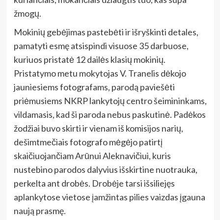
žmogų.
Mokinių gebėjimas pastebėti ir išryškinti detales,
pamatyti esmę atsispindi visuose 35 darbuose,
kuriuos pristatė 12 dailės klasių mokinių.
Pristatymo metu mokytojas V. Tranelis dėkojo
jauniesiems fotografams, parodą paviešėti
priėmusiems NKRP lankytojų centro šeimininkams,
vildamasis, kad ši paroda nebus paskutinė. Padėkos
žodžiai buvo skirti ir vienam iš komisijos narių,
dešimtmečiais fotografo mėgėjo patirtį
skaičiuojančiam Arūnui Aleknavičiui, kuris
nustebino parodos dalyvius išskirtine nuotrauka,
perkelta ant drobės. Drobėje tarsi išsiliejęs
aplankytose vietose įamžintas pilies vaizdas įgauna
naują prasmę.