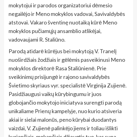
mokytojui ir parodos organizatoriui dėmesio
negailėjo ir Meno mokyklos vadovai, Savivaldybės
atstovai. Vakaro šventinę nuotaiką kūrė Meno
mokyklos pučiamųjų ansamblio atlikėjai,
vadovaujami R. Staliūno.
Parodą atidarė kūrėjus bei mokytoją V. Tranelį
nuoširdžiais žodžiais ir gėlėmis pasveikinusi Meno
mokyklos direktorė Rasa Staliūnienė. Prie
sveikinimų prisijungė ir rajono savivaldybės
Švietimo skyriaus vyr. specialistė Virginija Zujienė.
Pasidžiaugusi vaikų kūrybingumu ir juos
globojančio mokytojo iniciatyva surengti parodą
unikaliame Prienų kampelyje, nuo kurio atsiveria
akiai ir sielai malonūs, peno kūrybai duodantys
vaizdai, V. Zujienė palinkėjo jiems ir toliau išlikti
kuriančiais, mokančiais džiaugtis tuo, kas supa