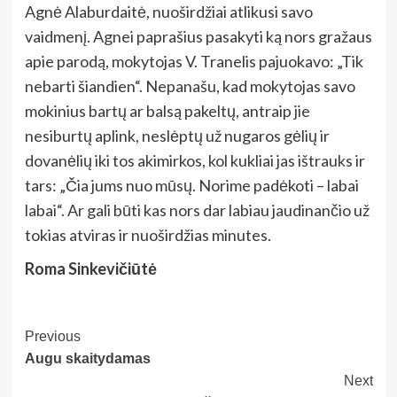
Agnė Alaburdaitė, nuoširdžiai atlikusi savo
vaidmenį. Agnei paprašius pasakyti ką nors gražaus
apie parodą, mokytojas V. Tranelis pajuokavo: „Tik
nebarti šiandien“. Nepanašu, kad mokytojas savo
mokinius bartų ar balsą pakeltų, antraip jie
nesiburtų aplink, neslėptų už nugaros gėlių ir
dovanėlių iki tos akimirkos, kol kukliai jas ištrauks ir
tars: „Čia jums nuo mūsų. Norime padėkoti – labai
labai“. Ar gali būti kas nors dar labiau jaudinančio už
tokias atviras ir nuoširdžias minutes.
Roma Sinkevičiūtė
Post
Previous
Augu skaitydamas
Navigation
Next