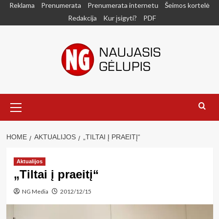
Skip
Reklama
Prenumerata
Prenumerata internetu
Šeimos kortelė
to
Redakcija
Kur įsigyti?
PDF
content
Primary
Menu
HOME
AKTUALIJOS
„TILTAI Į PRAEITĮ“
Aktualijos
„Tiltai į praeitį“
NG Media
2012/12/15