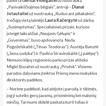
paskirta
Gerdai Viselgaitei
už nuotrauką
„Pasivaikščiojimas bėgiais“, antroji –
Dianai
Jotautaitei
už nuotrauką „Ruduo ant piliakalnio“,
trečiąją vietą laimėjo
Laura Kačergytė
už darbą
„Susimąstymas“. Specialiaisiais prizais, kuriuos
įsteigė laikraščiai „Naujasis Gėlupis“ ir
„Gyvenimas“, buvo apdovanota Neda
Pogoželskaitė („Tėvas Teodoras“), Austėja Banytė
(„Sena sodyba“) ir Paulina Stravinskaitė („Į palėpę“).
Nemuno kilpų regioninio parko prizas atiteko
Miglei Buzaitei už nuotrauką „Prisėsk“. Visiems
parodos dalyviams įteiktos Prienų meno mokyklos
direktorės padėkos.
– Norime padėkoti, kad atėjote į parodą, ir tikimės,
jog ji suteiks gerų jausmų, prisiminimų bei malonių
minčių. Tai mums didelė paskata kurti toliau ir