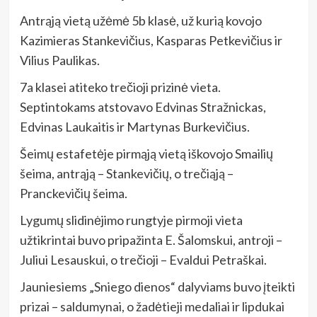
Antrąją vietą užėmė 5b klasė, už kurią kovojo
Kazimieras Stankevičius, Kasparas Petkevičius ir
Vilius Paulikas.
7a klasei atiteko trečioji prizinė vieta.
Septintokams atstovavo Edvinas Stražnickas,
Edvinas Laukaitis ir Martynas Burkevičius.
Šeimų estafetėje pirmąją vietą iškovojo Smailių
šeima, antrąją – Stankevičių, o trečiąją –
Pranckevičių šeima.
Lygumų slidinėjimo rungtyje pirmoji vieta
užtikrintai buvo pripažinta E. Šalomskui, antroji –
Juliui Lesauskui, o trečioji – Evaldui Petraškai.
Jauniesiems „Sniego dienos“ dalyviams buvo įteikti
prizai – saldumynai, o žadėtieji medaliai ir lipdukai