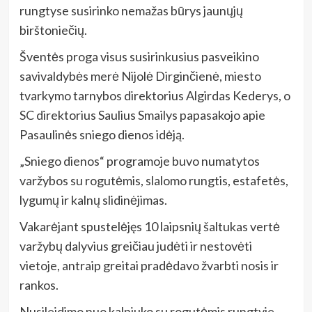
rungtyse susirinko nemažas būrys jaunųjų
birštoniečių.
Šventės proga visus susirinkusius pasveikino
savivaldybės merė Nijolė Dirginčienė, miesto
tvarkymo tarnybos direktorius Algirdas Kederys, o
SC direktorius Saulius Smailys papasakojo apie
Pasaulinės sniego dienos idėją.
„Sniego dienos“ programoje buvo numatytos
varžybos su rogutėmis, slalomo rungtis, estafetės,
lygumų ir kalnų slidinėjimas.
Vakarėjant spustelėjęs 10 laipsnių šaltukas vertė
varžybų dalyvius greičiau judėti ir nestovėti
vietoje, antraip greitai pradėdavo žvarbti nosis ir
rankos.
Nusileidimo nuo kalniuko su rogutėmis rungtyje