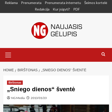
Skip
Reklama
Prenumerata
Prenumerata internetu
Šeimos kortelė
to
Redakcija
Kur įsigyti?
PDF
content
Primary
Menu
HOME
BIRŠTONAS
„SNIEGO DIENOS“ ŠVENTĖ
Birštonas
„Sniego dienos“ šventė
NG Media
2013/01/23