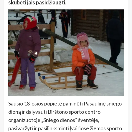
skubėti jais pasidžiaugti.
Sausio 18-osios popietę paminėti Pasaulinę sniego
dieną ir dalyvauti Birštono sporto centro
organizuotoje „Sniego dienos“ šventėje,
pasivaržyti ir pasilinksminti įvairiose žiemos sporto