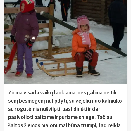
Žiema visada vaikų laukiama, nes galima ne tik
senį besmegenį nulipdyti, su vėjeliu nuo kalniuko
su rogutėmis nušvilpti, paslidinėti ir dar
pasivolioti baltame ir puriame sniege. Tačiau
šaltos žiemos malonumai būna trumpi, tad reikia