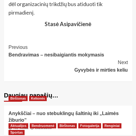
dėl organizacinių trikdžių bus atiduoti tik
pirmadienį.
Stasė Asipavičienė
Post
Previous
Bendravimas – nesibaigiantis mokymasis
Navigation
Next
Gyvybės ir mirties keliu
Daugiau panašių…
Birštonas
Kelionės
Anykščiai – nuo stebuklingų šaltinių iki „Laimės
žiburio“
Aktualijos
Bendruomenė
Birštonas
Fotogalerija
Renginiai
NG Media
2026/08/06
Sportas