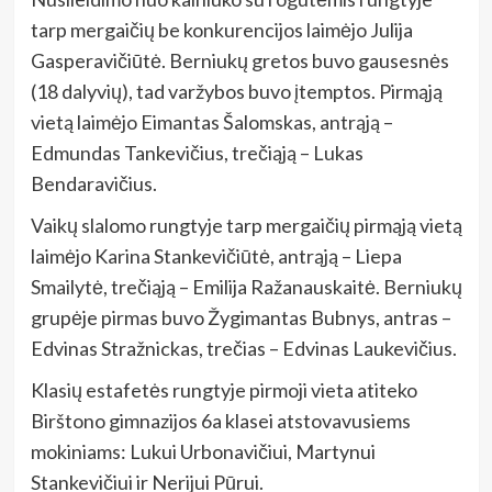
tarp mergaičių be konkurencijos laimėjo Julija
Gasperavičiūtė. Berniukų gretos buvo gausesnės
(18 dalyvių), tad varžybos buvo įtemptos. Pirmąją
vietą laimėjo Eimantas Šalomskas, antrąją –
Edmundas Tankevičius, trečiąją – Lukas
Bendaravičius.
Vaikų slalomo rungtyje tarp mergaičių pirmąją vietą
laimėjo Karina Stankevičiūtė, antrąją – Liepa
Smailytė, trečiąją – Emilija Ražanauskaitė. Berniukų
grupėje pirmas buvo Žygimantas Bubnys, antras –
Edvinas Stražnickas, trečias – Edvinas Laukevičius.
Klasių estafetės rungtyje pirmoji vieta atiteko
Birštono gimnazijos 6a klasei atstovavusiems
mokiniams: Lukui Urbonavičiui, Martynui
Stankevičiui ir Nerijui Pūrui.