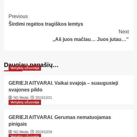
Post
Previous
Širdimi regėtos tragiškos lemtys
Navigation
Next
„Aš juos mačiau… Juos jutau…“
Daugiau panašių…
Vertybių užuovėja
GERIEJI AITVARAI. Vaikai svajoja – suaugusieji
svajones pildo
NG Media
2013/12/21
Vertybių užuovėja
GERIEJI AITVARAI. Gerumas nematuojamas
pinigais
NG Media
2013/12/18
Vertybių užuovėja