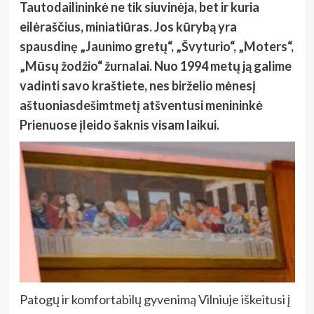
Tautodailininkė ne tik siuvinėja, bet ir kuria
eilėraščius, miniatiūras. Jos kūrybą yra
spausdinę „Jaunimo gretų“, „Švyturio“, „Moters“,
„Mūsų žodžio“ žurnalai.
Nuo 1994 metų ją galime
vadinti savo kraštiete, nes birželio mėnesį
aštuoniasdešimtmetį atšventusi menininkė
Prienuose įleido šaknis visam laikui.
Patogų ir komfortabilų gyvenimą Vilniuje iškeitusi į