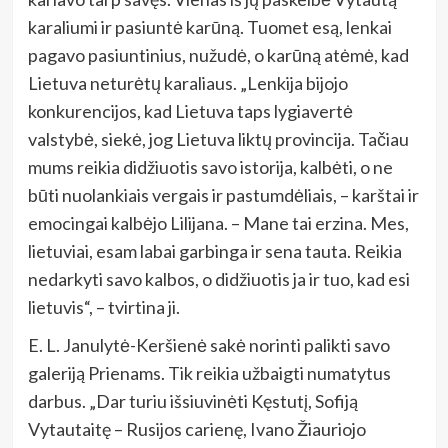
karaliumi ir pasiuntė karūną. Tuomet esą, lenkai
pagavo pasiuntinius, nužudė, o karūną atėmė, kad
Lietuva neturėtų karaliaus. „Lenkija bijojo
konkurencijos, kad Lietuva taps lygiavertė
valstybė, siekė, jog Lietuva liktų provincija. Tačiau
mums reikia didžiuotis savo istorija, kalbėti, o ne
būti nuolankiais vergais ir pastumdėliais, – karštai ir
emocingai kalbėjo Lilijana. – Mane tai erzina. Mes,
lietuviai, esam labai garbinga ir sena tauta. Reikia
nedarkyti savo kalbos, o didžiuotis ja ir tuo, kad esi
lietuvis“, – tvirtina ji.
E. L. Janulytė-Keršienė sakė norinti palikti savo
galeriją Prienams. Tik reikia užbaigti numatytus
darbus. „Dar turiu išsiuvinėti Kęstutį, Sofiją
Vytautaitę – Rusijos carienę, Ivano Žiauriojo