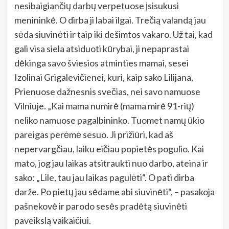
nesibaigiančių darbų verpetuose įsisukusi
menininkė. O dirba ji labai ilgai. Trečią valandą jau
sėda siuvinėti ir taip iki dešimtos vakaro. Už tai, kad
gali visa siela atsiduoti kūrybai, ji nepaprastai
dėkinga savo šviesios atminties mamai, sesei
Izolinai Grigalevičienei, kuri, kaip sako Lilijana,
Prienuose dažnesnis svečias, nei savo namuose
Vilniuje. „Kai mama numirė (mama mirė 91-rių)
neliko namuose pagalbininko. Tuomet namų ūkio
pareigas perėmė sesuo. Ji prižiūri, kad aš
nepervargčiau, laiku eičiau popietės pogulio. Kai
mato, jog jau laikas atsitraukti nuo darbo, ateina ir
sako: „Lile, tau jau laikas pagulėti“. O pati dirba
darže. Po pietų jau sėdame abi siuvinėti“, – pasakoja
pašnekovė ir parodo sesės pradėtą siuvinėti
paveikslą vaikaičiui.