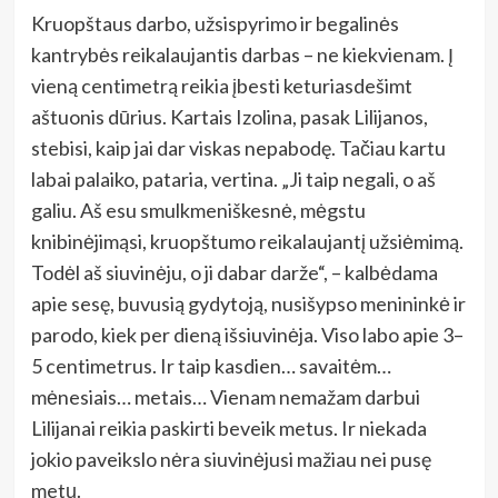
Kruopštaus darbo, užsispyrimo ir begalinės
kantrybės reikalaujantis darbas – ne kiekvienam. Į
vieną centimetrą reikia įbesti keturiasdešimt
aštuonis dūrius. Kartais Izolina, pasak Lilijanos,
stebisi, kaip jai dar viskas nepabodę. Tačiau kartu
labai palaiko, pataria, vertina. „Ji taip negali, o aš
galiu. Aš esu smulkmeniškesnė, mėgstu
knibinėjimąsi, kruopštumo reikalaujantį užsiėmimą.
Todėl aš siuvinėju, o ji dabar darže“, – kalbėdama
apie sesę, buvusią gydytoją, nusišypso menininkė ir
parodo, kiek per dieną išsiuvinėja. Viso labo apie 3–
5 centimetrus. Ir taip kasdien… savaitėm…
mėnesiais… metais… Vienam nemažam darbui
Lilijanai reikia paskirti beveik metus. Ir niekada
jokio paveikslo nėra siuvinėjusi mažiau nei pusę
metų.