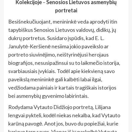
Kolekcijoje
–
Senosios Lietuvos asmenybių
portretai
Besišnekučiuojant, menininkė veda aprodyti itin
tapybiškus Senosios Lietuvos valdovų, didikų, jų
dukrų portretus. Susidaro įspūdis, kad E. L.
Janulytė-Keršienė nesiima jokio paveikslo ar
portreto siuvinėjimo, neištyrinėjusi herojaus
biografijos, nesusipažinsui su to laikmečio istorija,
svarbiausiais įvykiais. Todėl apie kiekvieną savo
paveikslą menininkė gali kalbėti labai ilgai,
vedžiodama painiais ir kartais tragiškais istorijos
bei asmenybių gyvenimo labirintais.
Rodydama Vytauto Didžiojo portretą, Lilijana
lengvai pykteli, kodėl niekas nekalba, kad Vytauto
karūną pavogė. Anot jos, buvo du popiežiai, kurie
kariavo tarp savęs. Vienas iš jų paskelbė Vytautą