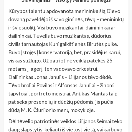
Kūrybos talentu apdovanota menininkė šią Dievo
dovaną paveldėjo iš savo giminės, tėvų – menininkų
ir šviesuolių. Visi buvo muzikantai, dainininkai ar
dailininkai. Tėvelis buvo muzikantas, dūdorius,
civilis tarnautojas Kunigaikštienės Birutės pulke.
Buvo įstojęs į konservatoriją, bet, prasidėjus karui,
viskas sužlugo. Už patriotinę veiklą patekęs 25
metams į lagerį, ten vadovavo orkestrui.
Dailininkas Jonas Janulis – Lilijanos tėvo dėdė.
Tėvo broliai Povilas ir Alfonsas Januliai – žinomi
tapytojai, portreto meistrai. Anūkas Mantas taip
pat seka prosenelių ir dėdžių pėdomis, jis pučia
dūdą M. K. Čiurlionio menų mokykloje.
Dėl tėvelio patriotinės veiklos Lilijanos šeimai teko
daug slapstytis, keliauti iš vietos į vietą, vaikai buvo