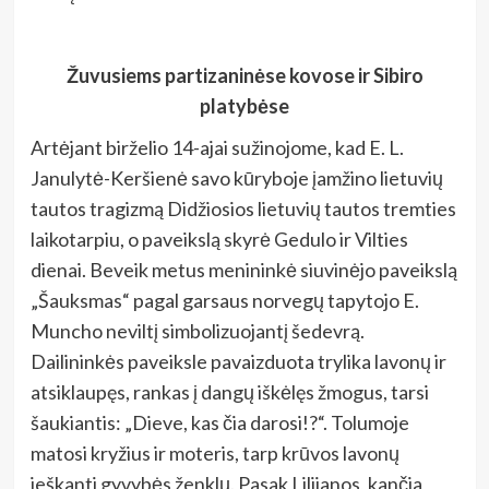
Žuvusiems partizaninėse kovose ir Sibiro
platybėse
Artėjant birželio 14-ajai sužinojome, kad E. L.
Janulytė-Keršienė savo kūryboje įamžino lietuvių
tautos tragizmą Didžiosios lietuvių tautos tremties
laikotarpiu, o paveikslą skyrė Gedulo ir Vilties
dienai. Beveik metus menininkė siuvinėjo paveikslą
„Šauksmas“ pagal garsaus norvegų tapytojo E.
Muncho neviltį simbolizuojantį šedevrą.
Dailininkės paveiksle pavaizduota trylika lavonų ir
atsiklaupęs, rankas į dangų iškėlęs žmogus, tarsi
šaukiantis: „Dieve, kas čia darosi!?“. Tolumoje
matosi kryžius ir moteris, tarp krūvos lavonų
ieškanti gyvybės ženklų. Pasak Lilijanos, kančia