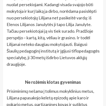
nuolat persekiojami. Kadangi visada svajojo būti
mokytoja ir kurį laiką ja dirbo, norėdama pasislėpti
nuo persekiotojų Lilijana net pasikeitė vardą: iš
Elenos Lilijanos Janulytės ji tapo Lilija Janulyte.
Tačiau persekiotojai ją vis tiek surado. Pradžioje
perspėjo – kartą, kitą, vėliau ir grasino. Ir todėl
Lilijanai neteko daugiau mokytojauti. Baigusi
Šiaulių pedagoginį institutą ir įgijusi tiflopedagogės
specialybę, ji 30 metų išdirbo Lietuvos aklųjų
draugijoje.
Ne rožėmis klotas gyvenimas
Prisiminimų nešama į tolimus mokyklinius metus,
Lilijana papasakojo keletą epizodų apie karo ir
pokario metus, partizanines kovas ir sutiktus