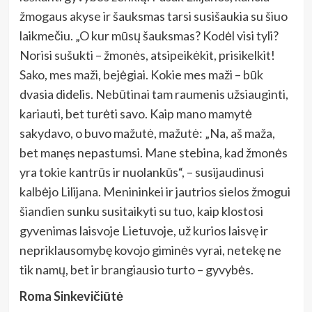
žmogaus akyse ir šauksmas tarsi susišaukia su šiuo
laikmečiu. „O kur mūsų šauksmas? Kodėl visi tyli?
Norisi sušukti – žmonės, atsipeikėkit, prisikelkit!
Sako, mes maži, bejėgiai. Kokie mes maži – būk
dvasia didelis. Nebūtinai tam raumenis užsiauginti,
kariauti, bet turėti savo. Kaip mano mamytė
sakydavo, o buvo mažutė, mažutė: „Na, aš maža,
bet manęs nepastumsi. Mane stebina, kad žmonės
yra tokie kantrūs ir nuolankūs“, – susijaudinusi
kalbėjo Lilijana. Menininkei ir jautrios sielos žmogui
šiandien sunku susitaikyti su tuo, kaip klostosi
gyvenimas laisvoje Lietuvoje, už kurios laisvę ir
nepriklausomybę kovojo giminės vyrai, netekę ne
tik namų, bet ir brangiausio turto – gyvybės.
Roma Sinkevičiūtė