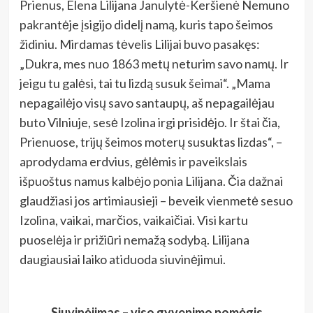
Prienus, Elena Lilijana Janulytė-Keršienė Nemuno
pakrantėje įsigijo didelį namą, kuris tapo šeimos
židiniu. Mirdamas tėvelis Lilijai buvo pasakęs:
„Dukra, mes nuo 1863 metų neturim savo namų. Ir
jeigu tu galėsi, tai tu lizdą susuk šeimai“. „Mama
nepagailėjo visų savo santaupų, aš nepagailėjau
buto Vilniuje, sesė Izolina irgi prisidėjo. Ir štai čia,
Prienuose, trijų šeimos moterų susuktas lizdas“, –
aprodydama erdvius, gėlėmis ir paveikslais
išpuoštus namus kalbėjo ponia Lilijana. Čia dažnai
glaudžiasi jos artimiausieji – beveik vienmetė sesuo
Izolina, vaikai, marčios, vaikaičiai. Visi kartu
puoselėja ir prižiūri nemažą sodybą. Lilijana
daugiausiai laiko atiduoda siuvinėjimui.
Siuvinėjimas – viso gyvenimo pomėgis