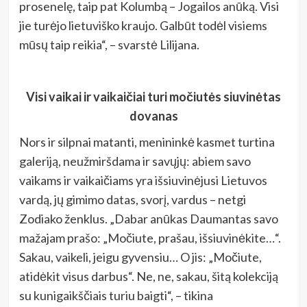
prosenelę, taip pat Kolumbą – Jogailos anūką. Visi
jie turėjo lietuviško kraujo. Galbūt todėl visiems
mūsų taip reikia“, – svarstė Lilijana.
Visi vaikai ir vaikaičiai turi močiutės siuvinėtas
dovanas
Nors ir silpnai matanti, menininkė kasmet turtina
galeriją, neužmiršdama ir savųjų: abiem savo
vaikams ir vaikaičiams yra išsiuvinėjusi Lietuvos
vardą, jų gimimo datas, svorį, vardus – netgi
Zodiako ženklus. „Dabar anūkas Daumantas savo
mažajam prašo: „Močiute, prašau, išsiuvinėkite…“.
Sakau, vaikeli, jeigu gyvensiu… O jis: „Močiute,
atidėkit visus darbus“. Ne, ne, sakau, šitą kolekciją
su kunigaikščiais turiu baigti“, – tikina