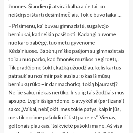
žmones. Šiandien ji atvirai kalba apie tai, ko
neišdrįso ištarti dešimtmečiais. Tokie buvo laikai…
– Prisimenu, kai buvau gimnazistė, sugalvojo
berniukai, kad reikia pasišokti. Kadangi buvome
nuo karo pabėgę, tuo metu gyvenome
Kėdainiuose. Babėnų miške paėjom su gimnazistais
toliau nuo parko, kad žmonės muzikos negirdėtų.
Tik pradėjome šokti, kažką užuodžiau, kelis kartus
patraukiau nosimi ir paklausiau: o kas iš mūsų
berniukų rūko – ir dar machorką, tokią bjaurastį?
Ne, jie sako, niekas nerūko. Ir sulig tais žodžiais mus
apsupo. Lyg ir išsigandome, o atvykėliai (partizanai)
sako: „Vaikai, nebijokit, mes tokie patys, kaip ir jūs,
mes tik norime pašokdinti jūsų paneles“. Vienas,
geltonais plaukais, išsikvietė pašokti mane. Aš visa