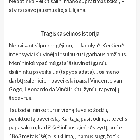
Nepatinka – eikit šalin. Mano supratimas toks“, –
atvirai savo jausmus lieja Lilijana.
Tragiška šeimos istorija
Nepaisant silpno regėjimo, L. Janulytė-Keršienė
intensyviai siuvinėja ir sulaukusi garbaus amžiaus.
Menininkė ypač mėgsta išsiuvinėti garsių
dailininkų paveikslus (tapyba adata). Jos meno
darbų galerijoje – paveikslai pagal Vincento van
Gogo, Leonardo da Vinči ir kitų žymių tapytojų
šedevrus.
Tautodailininkė turi ir vieną tėvelio žodžių
padiktuotą paveikslą. Kartą ją pasisodinęs, tėvelis
papasakojo, kad iš šešiolikos giminės vyrų, kurie
1863 metais išėjo į sukilimą, į namus sugrįžo tik