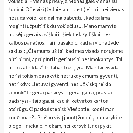
vokiečiai – vienas priekyje, vienas gale vienas su
šunimi. O jie visi (žydai – aut. past.) eina ir nei vienas
nesugalvojo, kad galima pabėgti… kad galima
mėginti užpulti tik du vokiečius… Mano mamytė
mokėjo gerai vokiškai ir šiek tiek žydiškai, nes
kalbos panašios. Tai ji pasakojo, kad jai viena žydė
sakiusi: „Čia mums už tai, kad mes visada norėjome
būti pirmi, aprūpinti ir geriausiai besimokantys. Tai
mums atpildas“. Ir dabar tokių yra. Man tai visada
norisi tokiam pasakyti: netrukdyk mums gyventi,
netrikdyk Lietuvai gyventi, nes už viską reikia
sumokėti: gerai padarysi – gerai gausi, prastai
padarysi – taip gausi, kad iki ketvirtos kartos
atsirūgs. O paskui stebisi: Viešpatie, kodėl man,
kodėl man?.. Prašau visų jaunų žmonių: nedarykite
blogo – niekaip, niekam, nei keršykit, nei pykit.