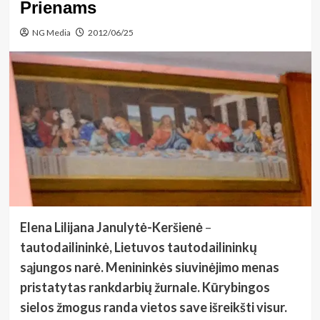
Prienams
NG Media
2012/06/25
Elena Lilijana Janulytė-Keršienė
–
tautodailininkė, Lietuvos tautodailininkų
sąjungos narė. Menininkės siuvinėjimo menas
pristatytas rankdarbių žurnale. Kūrybingos
sielos žmogus randa vietos save išreikšti visur.