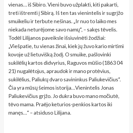
vienas… iš Sibiro. Vieni buvo užplakti, kiti pakarti,
treti ištremti į Sibirą. Iš ten tas vienintelis ir sugrįžo
smuikeliu ir terbute nešinas. „Ir nuo to laiko mes
niekada neturėjome savo namų“, – sakęs tėvelis.
Todėl Lilijanos paveiksle išsiuvinėti žodžiai:
„Viešpatie, tu vienas žinai, kiek jų žuvo kario mirtimi
kovoje už lietuvišką žodį. O smuike, pašlovinki
sukilėlių kartos didvyrius, Raguvos mūšio (1863 04
21) nugalėtojus, apraudok ir mano protėvius,
sukilėlius, Paliukų dvaro savininkus Paliukevičius“.
Čia yra mūsų šeimos istorija…Vienintelis Jonas
Paliukevičius grįžo. Jo dukra buvo mano močiutė,
tėvo mama. Praėjo keturios-penkios kartos iki
manęs…“ – atsiduso Lilijana.