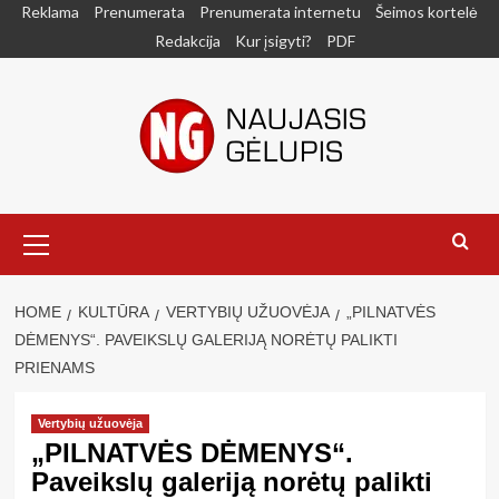
Skip
Reklama
Prenumerata
Prenumerata internetu
Šeimos kortelė
to
Redakcija
Kur įsigyti?
PDF
content
Primary
Menu
HOME
KULTŪRA
VERTYBIŲ UŽUOVĖJA
„PILNATVĖS
DĖMENYS“. PAVEIKSLŲ GALERIJĄ NORĖTŲ PALIKTI
PRIENAMS
Vertybių užuovėja
„PILNATVĖS DĖMENYS“.
Paveikslų galeriją norėtų palikti