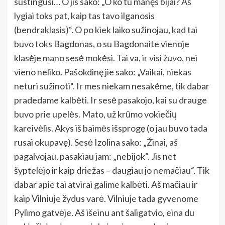
sustingusi… O jis sako: „O ko tu manęs bijai? Aš
lygiai toks pat, kaip tas tavo ilganosis
(bendraklasis)“. O po kiek laiko sužinojau, kad tai
buvo toks Bagdonas, o su Bagdonaite vienoje
klasėje mano sesė mokėsi. Tai va, ir visi žuvo, nei
vieno neliko. Pašokdinę jie sako: „Vaikai, niekas
neturi sužinoti“. Ir mes niekam nesakėme, tik dabar
pradedame kalbėti. Ir sesė pasakojo, kai su drauge
buvo prie upelės. Mato, už krūmo vokiečių
kareivėlis. Akys iš baimės išsprogę (o jau buvo tada
rusai okupavę). Sesė Izolina sako: „Žinai, aš
pagalvojau, pasakiau jam: „nebijok“. Jis net
šyptelėjo ir kaip driežas – daugiau jo nemačiau“. Tik
dabar apie tai atvirai galime kalbėti. Aš mačiau ir
kaip Vilniuje žydus varė. Vilniuje tada gyvenome
Pylimo gatvėje. Aš išeinu ant šaligatvio, eina du