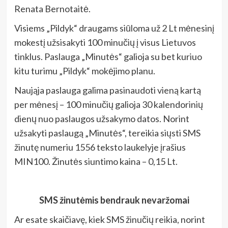
Renata Bernotaitė.
Visiems „Pildyk“ draugams siūloma už 2 Lt mėnesinį
mokestį užsisakyti 100 minučių į visus Lietuvos
tinklus. Paslauga „Minutės“ galioja su bet kuriuo
kitu turimu „Pildyk“ mokėjimo planu.
Naująja paslauga galima pasinaudoti vieną kartą
per mėnesį – 100 minučių galioja 30 kalendorinių
dienų nuo paslaugos užsakymo datos. Norint
užsakyti paslaugą „Minutės“, tereikia siųsti SMS
žinutę numeriu 1556 teksto laukelyje įrašius
MIN100. Žinutės siuntimo kaina – 0,15 Lt.
SMS žinutėmis bendrauk nevaržomai
Ar esate skaičiavę, kiek SMS žinučių reikia, norint