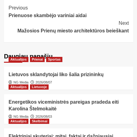
Post
Previous
Prienuose skambėjo variniai aidai
Navigation
Next
Mažosios Prienų miesto architektūros beieškant
Daugiau panašių…
Aktualijos
Prienai
Sportas
Lietuvos sklandytojai liko šalia prizininkų
NG Media
2026/08/07
Aktualijos
Lietuvoje
Energetikos viceministrės pareigas pradeda eiti
Karolina Štelmokaitė
NG Media
2026/08/03
Aktualijos
Skelbimai
Elektriniai skuteriai: mitai, faktai ir dažniausiai