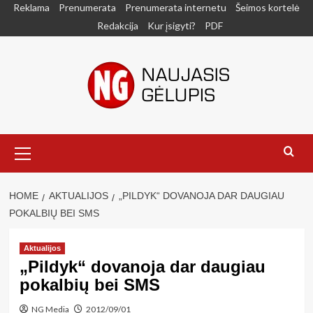
Skip
Reklama
Prenumerata
Prenumerata internetu
Šeimos kortelė
to
Redakcija
Kur įsigyti?
PDF
content
Primary
Menu
HOME
AKTUALIJOS
„PILDYK“ DOVANOJA DAR DAUGIAU
POKALBIŲ BEI SMS
Aktualijos
„Pildyk“ dovanoja dar daugiau
pokalbių bei SMS
NG Media
2012/09/01