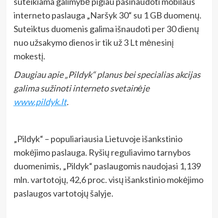
suteikiama galimybė pigiau pasinaudoti mobilaus
interneto paslauga „Naršyk 30“ su 1 GB duomenų.
Suteiktus duomenis galima išnaudoti per 30 dienų
nuo užsakymo dienos ir tik už 3 Lt mėnesinį
mokestį.
Daugiau apie „Pildyk“ planus bei specialias akcijas
galima sužinoti interneto svetainėje
www.pildyk.lt
.
„Pildyk“ – populiariausia Lietuvoje išankstinio
mokėjimo paslauga. Ryšių reguliavimo tarnybos
duomenimis, „Pildyk“ paslaugomis naudojasi 1,139
mln. vartotojų, 42,6 proc. visų išankstinio mokėjimo
paslaugos vartotojų šalyje.