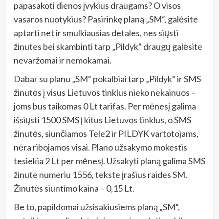
papasakoti dienos įvykius draugams? O visos
vasaros nuotykius? Pasirinkę planą „SM“, galėsite
aptarti net ir smulkiausias detales, nes siųsti
žinutes bei skambinti tarp „Pildyk“ draugų galėsite
nevaržomai ir nemokamai.
Dabar su planu „SM“ pokalbiai tarp „Pildyk“ ir SMS
žinutės į visus Lietuvos tinklus nieko nekainuos –
joms bus taikomas 0 Lt tarifas. Per mėnesį galima
išsiųsti 1500 SMS į kitus Lietuvos tinklus, o SMS
žinutės, siunčiamos Tele2 ir PILDYK vartotojams,
nėra ribojamos visai. Plano užsakymo mokestis
tesiekia 2 Lt per mėnesį. Užsakyti planą galima SMS
žinute numeriu 1556, tekste įrašius raides SM.
Žinutės siuntimo kaina – 0,15 Lt.
Be to, papildomai užsisakiusiems planą „SM“,