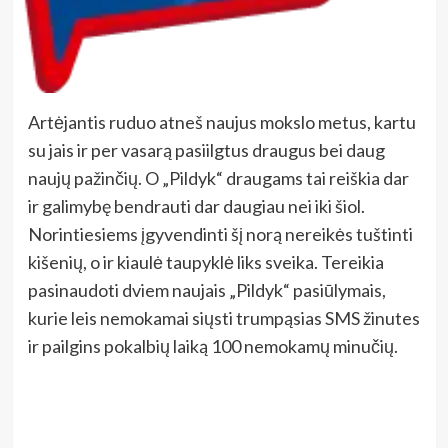
Artėjantis ruduo atneš naujus mokslo metus, kartu
su jais ir per vasarą pasiilgtus draugus bei daug
naujų pažinčių. O „Pildyk“ draugams tai reiškia dar
ir galimybę bendrauti dar daugiau nei iki šiol.
Norintiesiems įgyvendinti šį norą nereikės tuštinti
kišenių, o ir kiaulė taupyklė liks sveika. Tereikia
pasinaudoti dviem naujais „Pildyk“ pasiūlymais,
kurie leis nemokamai siųsti trumpąsias SMS žinutes
ir pailgins pokalbių laiką 100 nemokamų minučių.