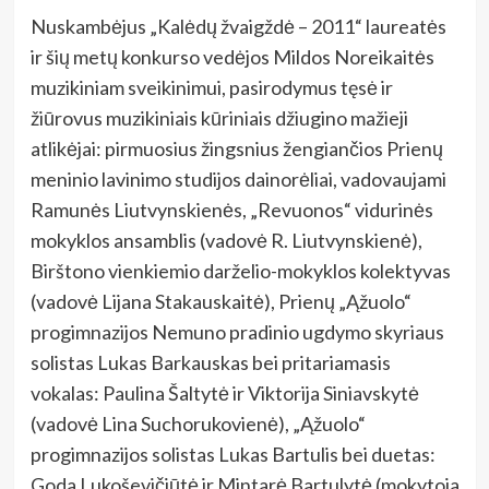
Nuskambėjus „Kalėdų žvaigždė – 2011“ laureatės
ir šių metų konkurso vedėjos Mildos Noreikaitės
muzikiniam sveikinimui, pasirodymus tęsė ir
žiūrovus muzikiniais kūriniais džiugino mažieji
atlikėjai: pirmuosius žingsnius žengiančios Prienų
meninio lavinimo studijos dainorėliai, vadovaujami
Ramunės Liutvynskienės, „Revuonos“ vidurinės
mokyklos ansamblis (vadovė R. Liutvynskienė),
Birštono vienkiemio darželio-mokyklos kolektyvas
(vadovė Lijana Stakauskaitė), Prienų „Ąžuolo“
progimnazijos Nemuno pradinio ugdymo skyriaus
solistas Lukas Barkauskas bei pritariamasis
vokalas: Paulina Šaltytė ir Viktorija Siniavskytė
(vadovė Lina Suchorukovienė), „Ąžuolo“
progimnazijos solistas Lukas Bartulis bei duetas:
Goda Lukoševičiūtė ir Mintarė Bartulytė (mokytoja