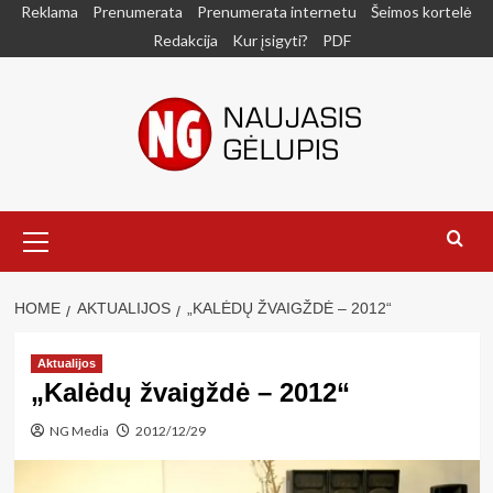
Skip
Reklama
Prenumerata
Prenumerata internetu
Šeimos kortelė
to
Redakcija
Kur įsigyti?
PDF
content
Primary
Menu
HOME
AKTUALIJOS
„KALĖDŲ ŽVAIGŽDĖ – 2012“
Aktualijos
„Kalėdų žvaigždė – 2012“
NG Media
2012/12/29