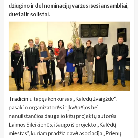
džiugino ir dėl nominacijų varžėsi šeši ansambliai,
duetai ir solistai.
Tradiciniu tapęs konkursas „Kalėdų žvaigždė“,
pasak jo organizatorės ir įkvėpėjos bei
nenuilstančios daugelio kitų projektų autorės
Laimos Šileikienės, išaugo iš projekto „Kalėdų
miestas“, kuriam pradžią davė asociacija „Prienų