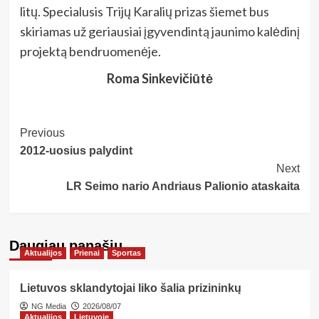
litų. Specialusis Trijų Karalių prizas šiemet bus
skiriamas už geriausiai įgyvendintą jaunimo kalėdinį
projektą bendruomenėje.
Roma Sinkevičiūtė
Post
Previous
2012-uosius palydint
Navigation
Next
LR Seimo nario Andriaus Palionio ataskaita
Daugiau panašių…
Aktualijos
Prienai
Sportas
Lietuvos sklandytojai liko šalia prizininkų
NG Media
2026/08/07
Aktualijos
Lietuvoje