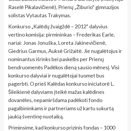
Raselė Pikalavičienė), Prienų „Žiburio“ gimnazijos
solistas Vytautas Trakymas.
Konkurso „Kalėdų žvaigždė – 2012“ dalyvius
vertino komisija: pirmininkas – Frederikas Earle,
nariai: Jonas Jonuška, Loreta Jakinevičienė,
Giedrius Garmus, Auksė Grižaitė. Jie nugalėtojus ir
nominantus išrinks bei paskelbs per Prienų
bendruomenės Padėkos dieną sausio mėnesį. Visi
konkurso dalyviai ir nugalėtojai tuomet bus
pagerbti. O prieš Kalėdas konkurso iniciatorė L.
Šileikienė dalyviams įteikė mažas kalėdines
dovanėles, nepamiršdama padėkoti fondo
pagalbininkams ir partneriams už kartu sukurtą
jaukią šventinę nuotaiką.
Priminsime, kad konkurso prizinis fondas – 1000