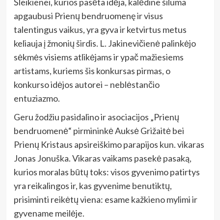
Šleikienei, kurios pasėta idėja, kalėdine šiluma
apgaubusi Prienų bendruomenę ir visus
talentingus vaikus, yra gyva ir ketvirtus metus
keliauja į žmonių širdis. L. Jakinevičienė palinkėjo
sėkmės visiems atlikėjams ir ypač mažiesiems
artistams, kuriems šis konkursas pirmas, o
konkurso idėjos autorei – neblėstančio
entuziazmo.
Geru žodžiu pasidalino ir asociacijos „Prienų
bendruomenė“ pirmininkė Auksė Grižaitė bei
Prienų Kristaus apsireiškimo parapijos kun. vikaras
Jonas Jonuška. Vikaras vaikams pasekė pasaką,
kurios moralas būtų toks: visos gyvenimo patirtys
yra reikalingos ir, kas gyvenime benutiktų,
prisiminti reikėtų viena: esame kažkieno mylimi ir
gyvename meilėje.