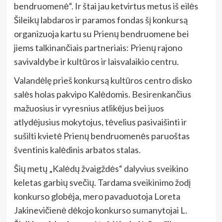
bendruomenė“. Ir štai jau ketvirtus metus iš eilės
Šileikų labdaros ir paramos fondas šį konkursą
organizuoja kartu su Prienų bendruomene bei
jiems talkinančiais partneriais: Prienų rajono
savivaldybe ir kultūros ir laisvalaikio centru.
Valandėlę prieš konkursą kultūros centro disko
salės holas pakvipo Kalėdomis. Besirenkančius
mažuosius ir vyresnius atlikėjus bei juos
atlydėjusius mokytojus, tėvelius pasivaišinti ir
sušilti kvietė Prienų bendruomenės paruoštas
šventinis kalėdinis arbatos stalas.
Šių metų „Kalėdų žvaigždės“ dalyvius sveikino
keletas garbių svečių. Tardama sveikinimo žodį
konkurso globėja, mero pavaduotoja Loreta
Jakinevičienė dėkojo konkurso sumanytojai L.