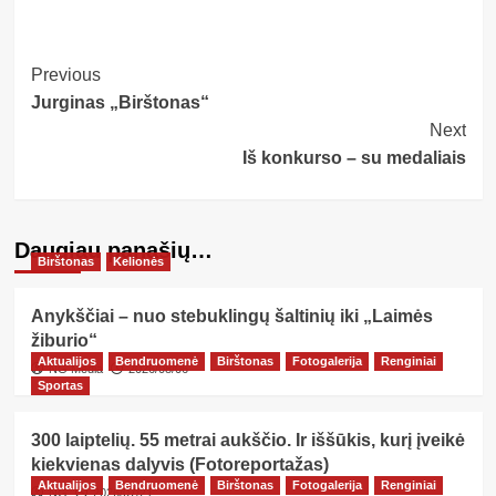
Post
Previous
Jurginas „Birštonas“
Navigation
Next
Iš konkurso – su medaliais
Daugiau panašių…
Birštonas
Kelionės
Anykščiai – nuo stebuklingų šaltinių iki „Laimės
žiburio“
Aktualijos
Bendruomenė
Birštonas
Fotogalerija
Renginiai
NG Media
2026/08/06
Sportas
300 laiptelių. 55 metrai aukščio. Ir iššūkis, kurį įveikė
kiekvienas dalyvis (Fotoreportažas)
Aktualijos
Bendruomenė
Birštonas
Fotogalerija
Renginiai
NG
2026/07/21