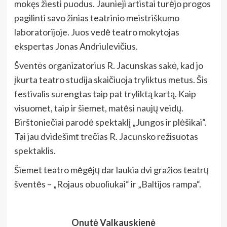
mokęs žiesti puodus. Jaunieji artistai turėjo progos
pagilinti savo žinias teatrinio meistriškumo
laboratorijoje. Juos vedė teatro mokytojas
ekspertas Jonas Andriulevičius.
Šventės organizatorius R. Jacunskas sakė, kad jo
įkurta teatro studija skaičiuoja tryliktus metus. Šis
festivalis surengtas taip pat tryliktą kartą. Kaip
visuomet, taip ir šiemet, matėsi naujų veidų.
Birštoniečiai parodė spektaklį „Jungos ir plėšikai“.
Tai jau dvidešimt trečias R. Jacunsko režisuotas
spektaklis.
Šiemet teatro mėgėjų dar laukia dvi gražios teatrų
šventės – „Rojaus obuoliukai“ ir „Baltijos rampa“.
Onutė Valkauskienė