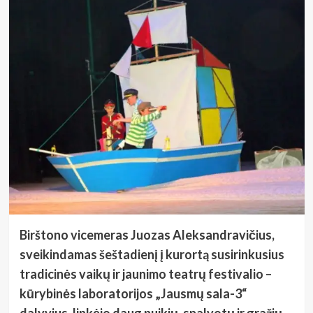
Birštono vicemeras Juozas Aleksandravičius,
sveikindamas šeštadienį į kurortą susirinkusius
tradicinės vaikų ir jaunimo teatrų festivalio –
kūrybinės laboratorijos „Jausmų sala-3“
dalyvius, linkėjo daug puikių, spalvotų ir gražių