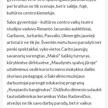
per kraštus ne tik scenoje, bet ir salėje, fojė,
kultūros centro kiemelyje.
Salos gyventojai – kultūros centro vaikų teatro
studijos vadovo Rimanto Jacunsko auklėtiniai,
Garliavos, Jurbarko, Pasvalio, Ukmergės jaunieji
artistai ir ne tik jie. Šventės metu buvo parodyti net
penki spektakliai, vyko vietos Carito jaunųjų
savanorių surengtas „Maksi“ šaškių turnyras,
kūrybinėse dirbtuvėse „Maudynės spalvų jūroje“
užsiėmimus vedė kurorto meno mokyklos dailės
skyriaus pedagogai, o Sakralinio muziejaus
darbuotojai parengė edukacinę programą
„Kvepiantis banginukas“. Didžiulio dėmesio sulaukė
tautodailininkas keramikas Vidas Radzevičius,
atvežęs ne tik savo darbų parodą, bet ir vaikus