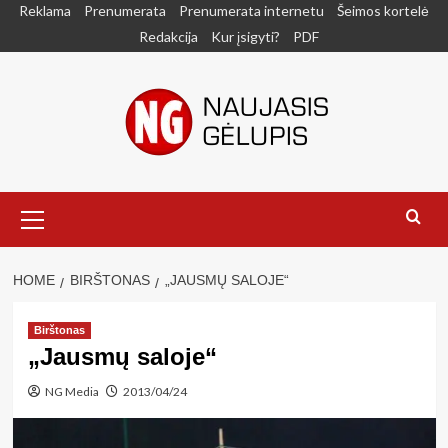
Skip
Reklama
Prenumerata
Prenumerata internetu
Šeimos kortelė
to
Redakcija
Kur įsigyti?
PDF
content
Primary
Menu
HOME
BIRŠTONAS
„JAUSMŲ SALOJE“
Birštonas
„Jausmų saloje“
NG Media
2013/04/24