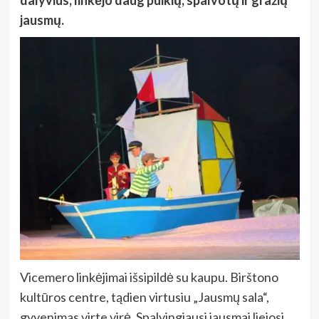
jausmų.
Vicemero linkėjimai išsipildė su kaupu. Birštono
kultūros centre, tądien virtusiu „Jausmų sala“,
gyvenimas virte virė. Spalvingiausi jausmai liejosi