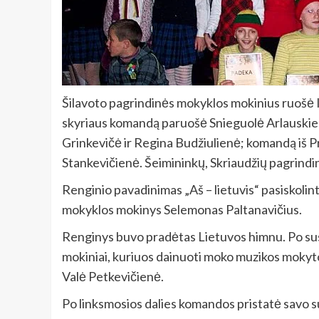
Šilavoto pagrindinės mokyklos mokinius ruošė 
skyriaus komandą paruošė Snieguolė Arlauskien
Grinkevičė ir Regina Budžiulienė; komandą iš P
Stankevičienė. Šeimininkų, Skriaudžių pagrind
Renginio pavadinimas „Aš – lietuvis“ pasiskolin
mokyklos mokinys Selemonas Paltanavičius.
Renginys buvo pradėtas Lietuvos himnu. Po susi
mokiniai, kuriuos dainuoti moko muzikos mokyto
Valė Petkevičienė.
Po linksmosios dalies komandos pristatė savo su