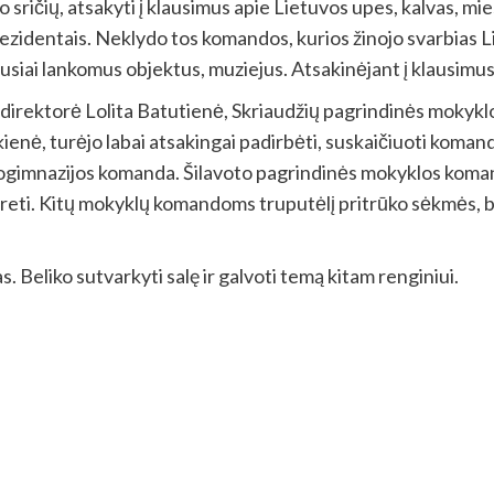
mo sričių, atsakyti į klausimus apie Lietuvos upes, kalvas, mi
prezidentais. Neklydo tos komandos, kurios žinojo svarbias L
siai lankomus objektus, muziejus. Atsakinėjant į klausimus a
s direktorė Lolita Batutienė, Skriaudžių pagrindinės mokyk
nė, turėjo labai atsakingai padirbėti, suskaičiuoti komandų
imnazijos komanda. Šilavoto pagrindinės mokyklos komandai
treti. Kitų mokyklų komandoms truputėlį pritrūko sėkmės, b
s. Beliko sutvarkyti salę ir galvoti temą kitam renginiui.