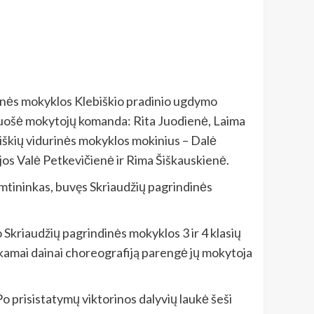
dinės mokyklos Klebiškio pradinio ugdymo
 ruošė mokytojų komanda: Rita Juodienė, Laima
iškių vidurinės mokyklos mokinius – Dalė
os Valė Petkevičienė ir Rima Šiškauskienė.
amtininkas, buvęs Skriaudžių pagrindinės
kriaudžių pagrindinės mokyklos 3 ir 4 klasių
ekamai dainai choreografiją parengė jų mokytoja
o prisistatymų viktorinos dalyvių laukė šeši