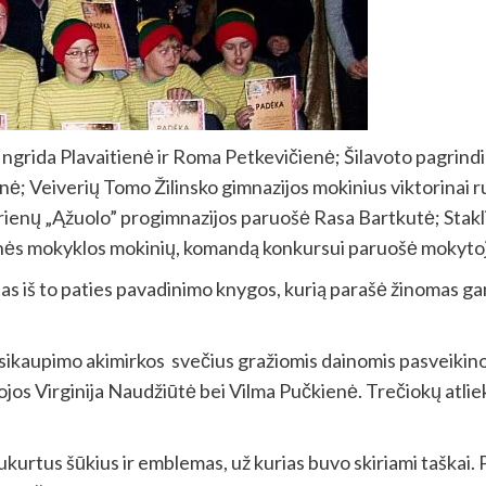
Ingrida Plavaitienė ir Roma Petkevičienė; Šilavoto pagrin
ė; Veiverių Tomo Žilinsko gimnazijos mokinius viktorinai
rienų „Ąžuolo” progimnazijos paruošė Rasa Bartkutė; Stakl
inės mokyklos mokinių, komandą konkursui paruošė mokytoj
tas iš to paties pavadinimo knygos, kurią parašė žinomas g
kaupimo akimirkos svečius gražiomis dainomis pasveikino S
jos Virginija Naudžiūtė bei Vilma Pučkienė. Trečiokų atli
kurtus šūkius ir emblemas, už kurias buvo skiriami taškai. P