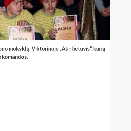
ono mokyklų. Viktorinoje „Aš – lietuvis“, kurią
 6 komandos.