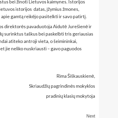
estus bei žinoti Lietuvos kaimynes. Istorijos
ietuvos istorijos datas, įžymius žmones,
pie gamtą reikėjo pasitelkti ir savo patirtį.
los direktorės pavaduotoja Aidutė Jurešienė ir
 surinktus taškus bei paskelbti tris geriausias
 atiteko antroji vieta, o šeimininkai,
et jie neliko nuskriausti – gavo paguodos
Rima Šiškauskienė,
Skriaudžių pagrindinės mokyklos
pradinių klasių mokytoja
Next