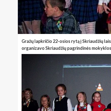
Gražų lapkričio 22-osios rytą į Skriaudžių lai
organizavo Skriaudžių pagrindinės mokyklos