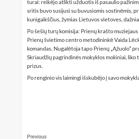
turai: reikėjo atlikti užduotis iš pasaulio pažini
sritis buvo susijusi su buvusiomis sostinėmis, 
kunigaikščius, žymias Lietuvos vietoves, dažniau
Po šešių turų komisija: Prienų krašto muziejau
Prienų švietimo centro metodininkė Vaida Lėckie
komandas. Nugalėtoja tapo Prienų „Ąžuolo” prog
Skriaudžių pagrindinės mokyklos mokiniai, liko 
prizus.
Po renginio vis laimingi išskubėjo į savo mokykla
Post
Previous