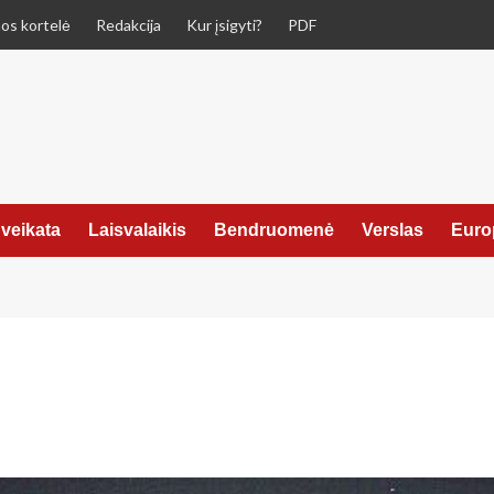
os kortelė
Redakcija
Kur įsigyti?
PDF
veikata
Laisvalaikis
Bendruomenė
Verslas
Euro