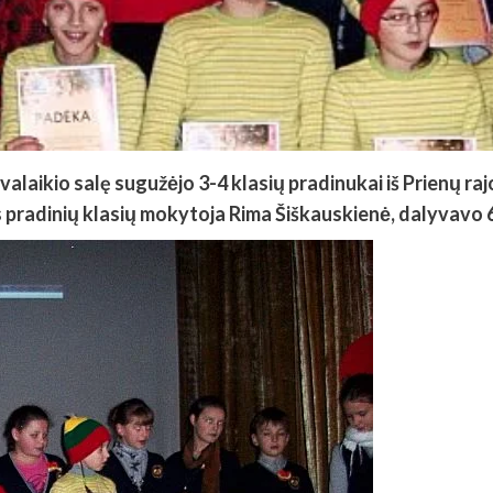
svalaikio salę sugužėjo 3-4 klasių pradinukai iš Prienų raj
 pradinių klasių mokytoja Rima Šiškauskienė, dalyvavo